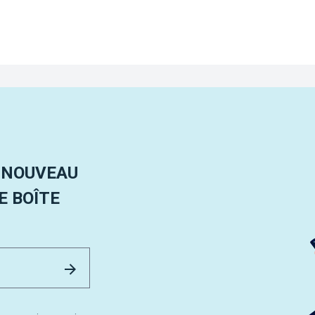
 NOUVEAU
 BOÎTE
Email Address
Envoyer