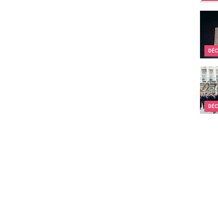
Top 1
DÉC
Comme
DÉC