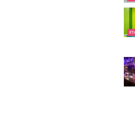
Kids&
ET
The 