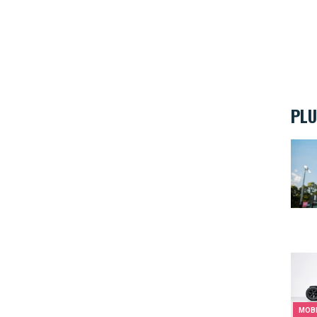
PLU
Taill
trott
MOBI