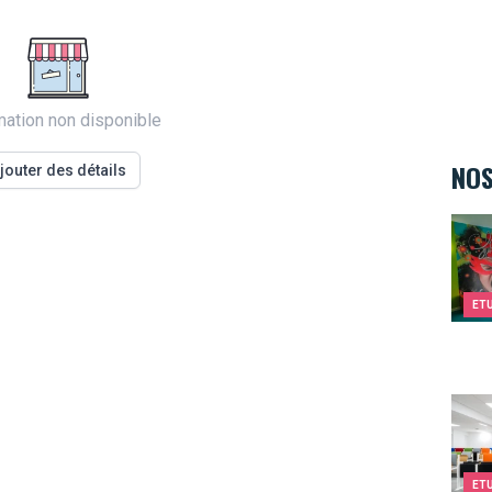
mation non disponible
NOS
jouter des détails
Kids&
ET
EPF
ET