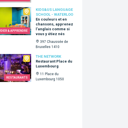
Us language school - Waterloo
KIDS&US LANGUAGE
SCHOOL - WATERLOO
En couleurs et en
chansons, apprenez
l’anglais comme si
UDIER & APPRENDRE
vous y étiez nés
397 Chaussée de
Bruxelles 1410
Network
THE NETWORK
Restaurant Place du
Luxembourg
11 Place du
RESTAURANTS
Luxembourg 1050