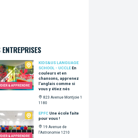
 ENTREPRISES
Us language school - Uccle
KIDS&US LANGUAGE
SCHOOL - UCCLE
En
couleurs et en
chansons, apprenez
l’anglais comme si
UDIER & APPRENDRE
vous y étiez nés
823 Avenue Montjoie 1
1180
C
EPFC
Une école faite
pour vous !
19 Avenue de
l'Astronomie 1210
UDIER & APPRENDRE