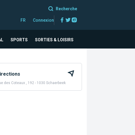
Recherche
Facebook
Twitter
Instagram
FR
Connexion
AL
SPORTS
SORTIES & LOISIRS
irections
e des Coteaux , 192 - 1030 Schaerbeek