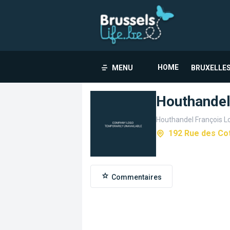
HOME
MENU
BRUXELLES
Houthandel
Houthandel François L
192 Rue des Co
Commentaires