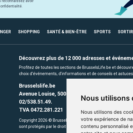
s reconnaissez avoir
nfidentialité.
ANGER
SHOPPING
SANTÉ & BIEN-ÊTRE
SPORTS
SORTIR
Découvrez plus de 12 000 adresses et événem
Profitez de toutes les sections de BrusselsLife.be et découv
choix d'événements, d'informations et de conseils et astuces 
Brusselslife.be
Avenue Louise, 500 -1050 Ixelles, Brussels,
Nous utilisons
02/538.51.49.
TVA 0472.281.221
Nous utilisons des cook
votre expérience de na
Copyright 2026 © Brusselslife.be Tous droits réservés. Le cont
contenu personnalisé et
sont protégés par le droit d'auteur. la propriétaires respectifs.