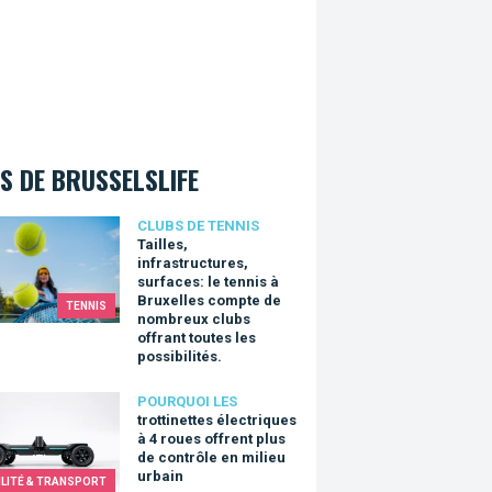
S DE BRUSSELSLIFE
es, infrastructures, surfaces: le tennis à Bruxelles compte de nom
CLUBS DE TENNIS
Tailles,
infrastructures,
surfaces: le tennis à
Bruxelles compte de
TENNIS
nombreux clubs
offrant toutes les
possibilités.
inettes électriques à 4 roues offrent plus de contrôle en milieu ur
POURQUOI LES
trottinettes électriques
à 4 roues offrent plus
de contrôle en milieu
urbain
LITÉ & TRANSPORT