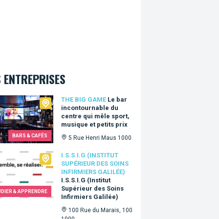
 ENTREPRISES
Big Game
THE BIG GAME
Le bar
incontournable du
centre qui mêle sport,
musique et petits prix
BARS & CAFÉS
5 Rue Henri Maus 1000
.I.G (Institut Supérieur des Soins Infirmiers Galilée)
I.S.S.I.G (INSTITUT
SUPÉRIEUR DES SOINS
INFIRMIERS GALILÉE)
I.S.S.I.G (Institut
Supérieur des Soins
UDIER & APPRENDRE
Infirmiers Galilée)
100 Rue du Marais, 100
1000