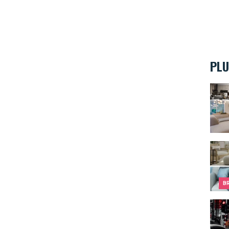
PLU
Le BA
Comme
B
L'évo