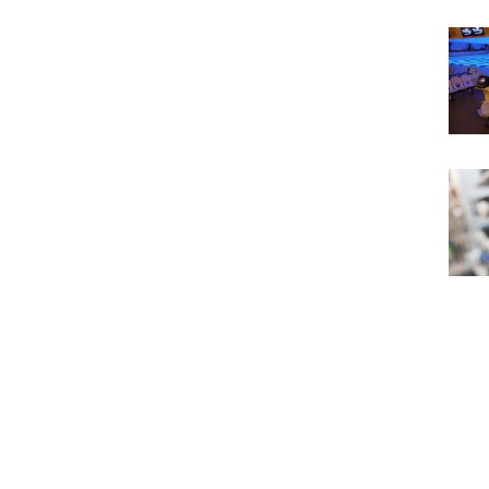
Bowl
Ambi