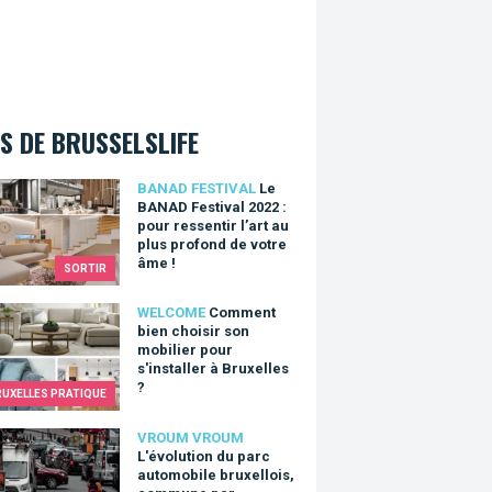
S DE BRUSSELSLIFE
NAD Festival 2022 : pour ressentir l’art au plus profond de votr
BANAD FESTIVAL
Le
BANAD Festival 2022 :
pour ressentir l’art au
plus profond de votre
âme !
SORTIR
nt bien choisir son mobilier pour s'installer à Bruxelles ?
WELCOME
Comment
bien choisir son
mobilier pour
s'installer à Bruxelles
?
RUXELLES PRATIQUE
lution du parc automobile bruxellois, commune par commune
VROUM VROUM
L'évolution du parc
automobile bruxellois,