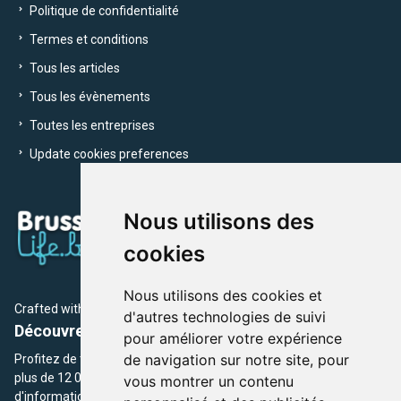
Politique de confidentialité
Termes et conditions
Tous les articles
Tous les évènements
Toutes les entreprises
Update cookies preferences
Nous utilisons des
cookies
Nous utilisons des cookies et
Crafted with
by Brusselslife Team
d'autres technologies de suivi
Découvrez plus de 12 000 adresses et événements
pour améliorer votre expérience
de navigation sur notre site, pour
Profitez de toutes les sections de BrusselsLife.be et découvrez
plus de 12 000 adresses et un grand choix d'événements,
vous montrer un contenu
d'informations et de conseils et astuces de notre écriture.