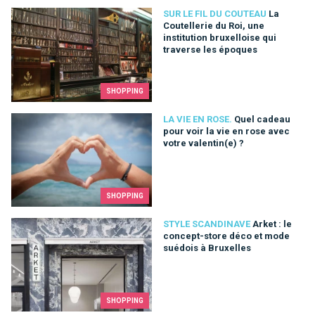
La Coutellerie du Roi, une institution bruxelloise qui traverse
SUR LE FIL DU COUTEAU
La
Coutellerie du Roi, une
institution bruxelloise qui
traverse les époques
SHOPPING
Quel cadeau pour voir la vie en rose avec votre valentin(e) ?
LA VIE EN ROSE.
Quel cadeau
pour voir la vie en rose avec
votre valentin(e) ?
SHOPPING
Arket : le concept-store déco et mode suédois à Bruxelles
STYLE SCANDINAVE
Arket : le
concept-store déco et mode
suédois à Bruxelles
SHOPPING