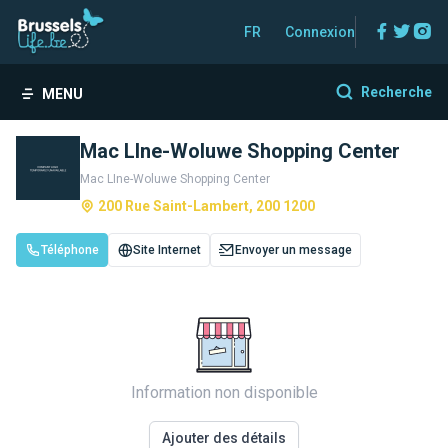
Facebo
Twitt
In
FR
Connexion
Recherche
MENU
Mac LIne-Woluwe Shopping Center
Mac LIne-Woluwe Shopping Center
200 Rue Saint-Lambert, 200 1200
Téléphone
Site Internet
Envoyer un message
Information non disponible
Ajouter des détails