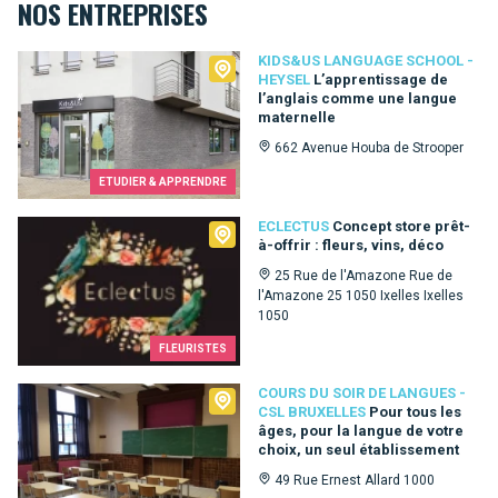
NOS ENTREPRISES
Kids&Us language school - Heysel
KIDS&US LANGUAGE SCHOOL -
HEYSEL
L’apprentissage de
l’anglais comme une langue
maternelle
662 Avenue Houba de Strooper
ETUDIER & APPRENDRE
Eclectus
ECLECTUS
Concept store prêt-
à-offrir : fleurs, vins, déco
25 Rue de l'Amazone Rue de
l'Amazone 25 1050 Ixelles Ixelles
1050
FLEURISTES
Cours du Soir de Langues - CSL Bruxelles
COURS DU SOIR DE LANGUES -
CSL BRUXELLES
Pour tous les
âges, pour la langue de votre
choix, un seul établissement
49 Rue Ernest Allard 1000