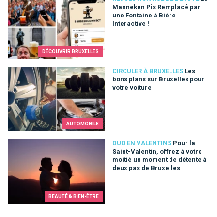
Manneken Pis Remplacé par
une Fontaine à Bière
Interactive !
DÉCOUVRIR BRUXELLES
Les bons plans sur Bruxelles pour votre voiture
CIRCULER À BRUXELLES
Les
bons plans sur Bruxelles pour
votre voiture
AUTOMOBILE
Pour la Saint-Valentin, offrez à votre moitié un moment de dé
DUO EN VALENTINS
Pour la
Saint-Valentin, offrez à votre
moitié un moment de détente à
deux pas de Bruxelles
BEAUTÉ & BIEN-ÊTRE