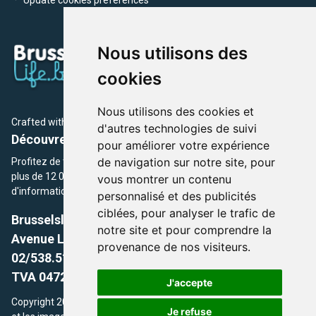
Nous utilisons des
cookies
Nous utilisons des cookies et
Crafted with
by Brusselslife Team
d'autres technologies de suivi
Découvrez plus de 12 000 adresses et événements
pour améliorer votre expérience
de navigation sur notre site, pour
Profitez de toutes les sections de BrusselsLife.be et découvrez
plus de 12 000 adresses et un grand choix d'événements,
vous montrer un contenu
d'informations et de conseils et astuces de notre écriture.
personnalisé et des publicités
ciblées, pour analyser le trafic de
Brusselslife.be
notre site et pour comprendre la
Avenue Louise, 500 -1050 Ixelles, Brussels,
provenance de nos visiteurs.
02/538.51.49.
TVA 0472.281.221
J'accepte
Copyright 2026 © Brusselslife.be Tous droits réservés. Le contenu
Je refuse