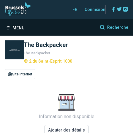
Facebo
Twitt
In
FR
Connexion
Recherche
MENU
The Backpacker
The Backpacker
2 du Saint-Esprit 1000
Site Internet
Information non disponible
Ajouter des détails