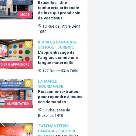
Bruxelles : Une
teinturerie artisanale
de luxe qui prend soin
MODE
de vos tissus
10 Rue de l'Arbre Bénit
1050
Us language school - Jurbise
KIDS&US LANGUAGE
SCHOOL - JURBISE
L’apprentissage de
l’anglais comme une
langue maternelle
UDIER & APPRENDRE
127 Route d’Ath 7050
arée Gourmande
LA MARÉE
GOURMANDE
Poissonnerie-traiteur
pour répondre à toutes
vos demandes
ALIMENTATION
68 Chaussée de
Bruxelles 1410
ns&Teens language school Wemmel
TWEENS&TEENS
LANGUAGE SCHOOL