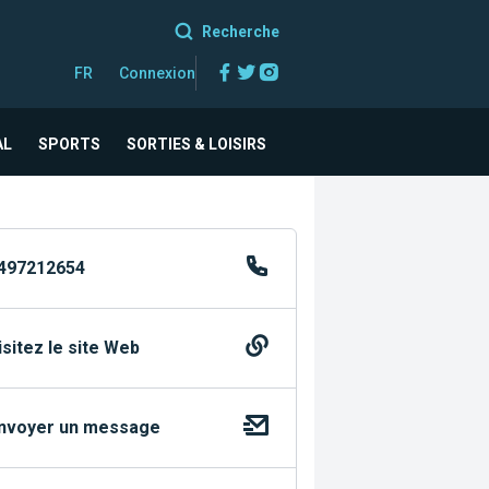
Recherche
Facebook
Twitter
Instagram
FR
Connexion
AL
SPORTS
SORTIES & LOISIRS
497212654
isitez le site Web
nvoyer un message