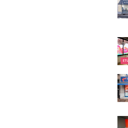
Kids&
ET
La M
Twee