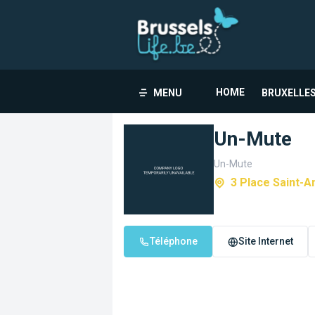
HOME
MENU
BRUXELLES
Un-Mute
Un-Mute
3 Place Saint-A
Téléphone
Site Internet