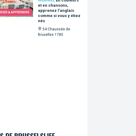
WEMMEL
En couleurs
et en chansons,
apprenez l’anglais
UDIER & APPRENDRE
comme si vous y étiez
nés
54 Chaussée de
Bruxelles 1780
S DE BRUSSELSLIFE