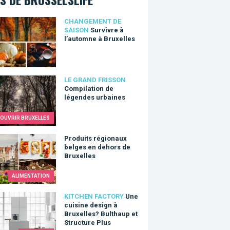
vre à l’automne à Bruxelles
CHANGEMENT DE
SAISON
Survivre à
l’automne à Bruxelles
lation de légendes urbaines
LE GRAND FRISSON
Compilation de
légendes urbaines
OUVRIR BRUXELLES
its régionaux belges en dehors de Bruxelles
Produits régionaux
belges en dehors de
Bruxelles
ALIMENTATION
uisine design à Bruxelles? Bulthaup et Structure Plus
KITCHEN FACTORY
Une
cuisine design à
Bruxelles? Bulthaup et
Structure Plus