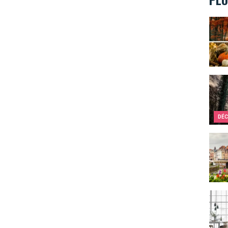
Survi
Compi
DÉC
Produ
Une c