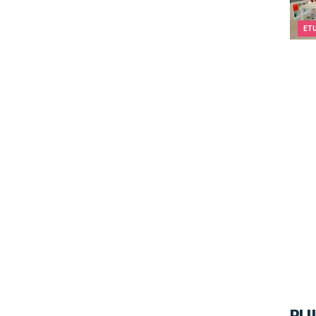
ET
PLU