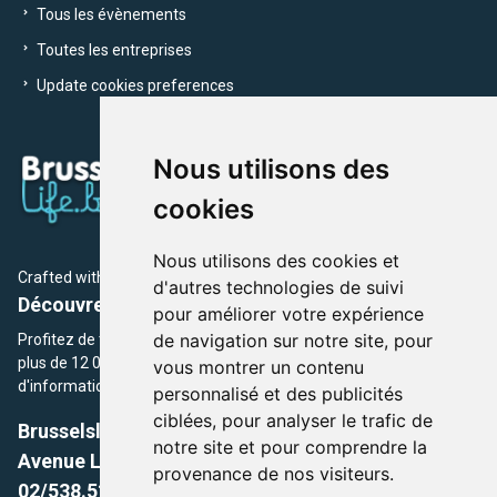
Tous les évènements
Toutes les entreprises
Update cookies preferences
Nous utilisons des
cookies
Nous utilisons des cookies et
Crafted with
by Brusselslife Team
d'autres technologies de suivi
Découvrez plus de 12 000 adresses et événements
pour améliorer votre expérience
de navigation sur notre site, pour
Profitez de toutes les sections de BrusselsLife.be et découvrez
plus de 12 000 adresses et un grand choix d'événements,
vous montrer un contenu
d'informations et de conseils et astuces de notre écriture.
personnalisé et des publicités
ciblées, pour analyser le trafic de
Brusselslife.be
notre site et pour comprendre la
Avenue Louise, 500 -1050 Ixelles, Brussels,
provenance de nos visiteurs.
02/538.51.49.