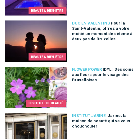
BEAUTÉ & BIEN-ÊTRE
Pour la Saint-Valentin, offrez à votre moitié un moment de dé
DUO EN VALENTINS
Pour la
Saint-Valentin, offrez à votre
moitié un moment de détente à
deux pas de Bruxelles
BEAUTÉ & BIEN-ÊTRE
IDYL : Des soins aux fleurs pour le visage des Bruxelloises
FLOWER POWER
IDYL : Des soins
aux fleurs pour le visage des
Bruxelloises
INSTITUTS DE BEAUTÉ
Jarine, la maison de beauté qui va vous chouchouter !
INSTITUT JARINE.
Jarine, la
maison de beauté qui va vous
chouchouter !