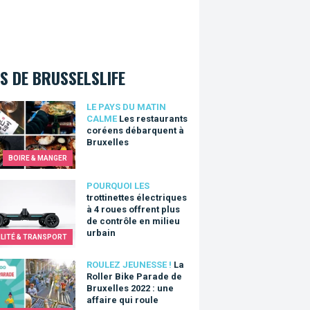
S DE BRUSSELSLIFE
estaurants coréens débarquent à Bruxelles
LE PAYS DU MATIN
CALME
Les restaurants
coréens débarquent à
Bruxelles
BOIRE & MANGER
inettes électriques à 4 roues offrent plus de contrôle en milieu ur
POURQUOI LES
trottinettes électriques
à 4 roues offrent plus
de contrôle en milieu
urbain
LITÉ & TRANSPORT
ller Bike Parade de Bruxelles 2022 : une affaire qui roule
ROULEZ JEUNESSE !
La
Roller Bike Parade de
Bruxelles 2022 : une
affaire qui roule