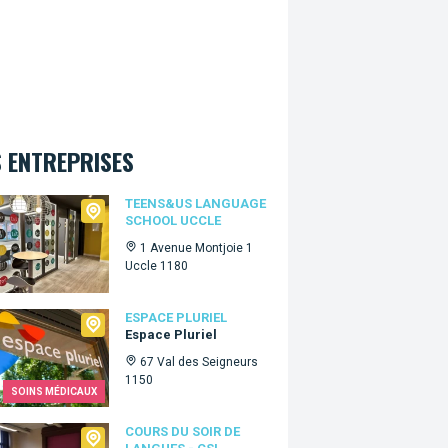
 ENTREPRISES
s&Us language school Uccle
TEENS&US LANGUAGE
SCHOOL UCCLE
1 Avenue Montjoie 1
Uccle 1180
e Pluriel
ESPACE PLURIEL
Espace Pluriel
67 Val des Seigneurs
1150
SOINS MÉDICAUX
 du Soir de Langues - CSL Bruxelles
COURS DU SOIR DE