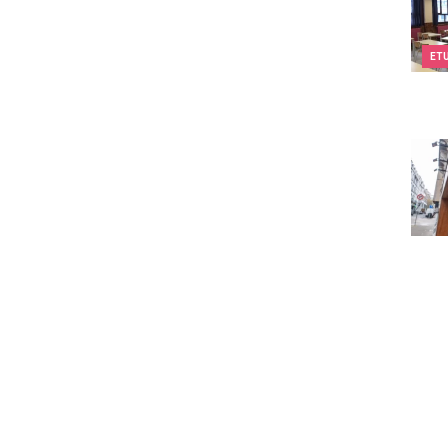
ET
Compt