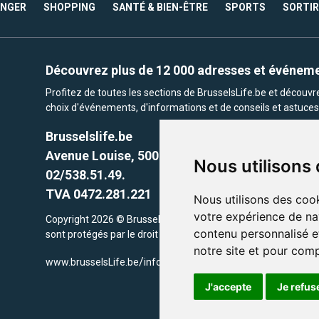
ANGER
SHOPPING
SANTÉ & BIEN-ÊTRE
SPORTS
SORTIR
Découvrez plus de 12 000 adresses et événem
Profitez de toutes les sections de BrusselsLife.be et découv
choix d'événements, d'informations et de conseils et astuces 
Brusselslife.be
Avenue Louise, 500 -1050 Ixelles, Brussels,
Nous utilisons
02/538.51.49.
TVA 0472.281.221
Nous utilisons des cook
votre expérience de na
Copyright 2026 © Brusselslife.be Tous droits réservés. Le cont
contenu personnalisé et
sont protégés par le droit d'auteur. la propriétaires respectifs.
notre site et pour com
/
www.brusselsLife.be
info@brusselslife.be
J'accepte
Je refus