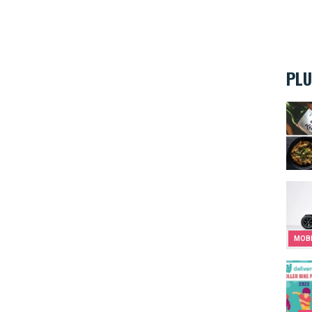
PLU
Les r
trott
MOBI
La Ro