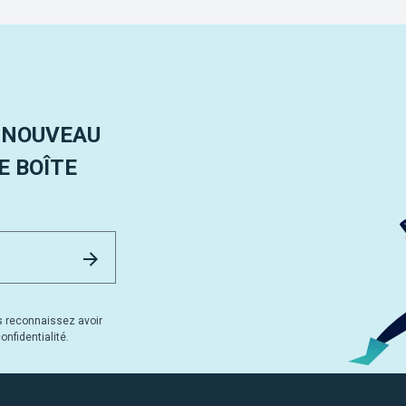
 NOUVEAU
 BOÎTE
Email Address
Envoyer
s reconnaissez avoir
nfidentialité.