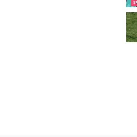
B
Le fo