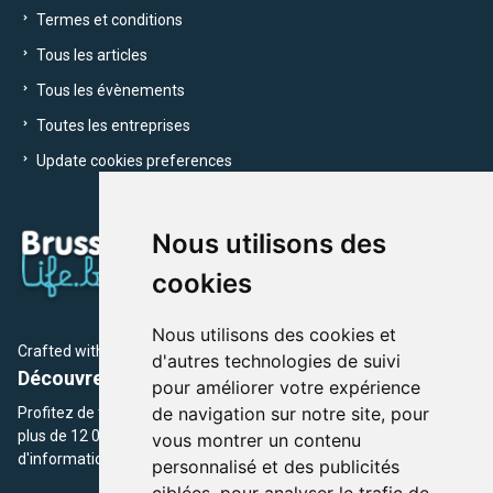
Termes et conditions
Tous les articles
Tous les évènements
Toutes les entreprises
Update cookies preferences
Nous utilisons des
cookies
Nous utilisons des cookies et
Crafted with
by Brusselslife Team
d'autres technologies de suivi
Découvrez plus de 12 000 adresses et événements
pour améliorer votre expérience
de navigation sur notre site, pour
Profitez de toutes les sections de BrusselsLife.be et découvrez
plus de 12 000 adresses et un grand choix d'événements,
vous montrer un contenu
d'informations et de conseils et astuces de notre écriture.
personnalisé et des publicités