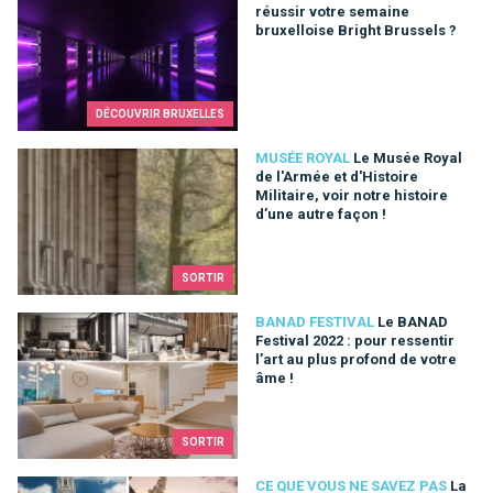
réussir votre semaine
bruxelloise Bright Brussels ?
DÉCOUVRIR BRUXELLES
Le Musée Royal de l'Armée et d'Histoire Militaire, voir notre hi
MUSÉE ROYAL
Le Musée Royal
de l'Armée et d'Histoire
Militaire, voir notre histoire
d’une autre façon !
SORTIR
Le BANAD Festival 2022 : pour ressentir l’art au plus profond 
BANAD FESTIVAL
Le BANAD
Festival 2022 : pour ressentir
l’art au plus profond de votre
âme !
SORTIR
La Grand Place sous toutes ses coutures
CE QUE VOUS NE SAVEZ PAS
La