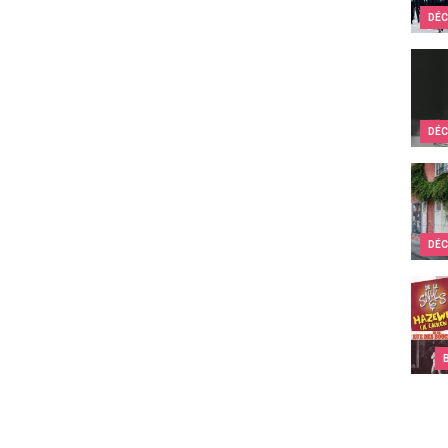
DÉC
Ils c
DÉC
Quand
DÉC
Top 1