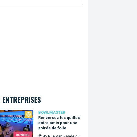
 ENTREPRISES
master
BOWLMASTER
Renversez les quilles
entre amis pour une
soirée de folie
BOWLING
45 Rue Van Zande 45,