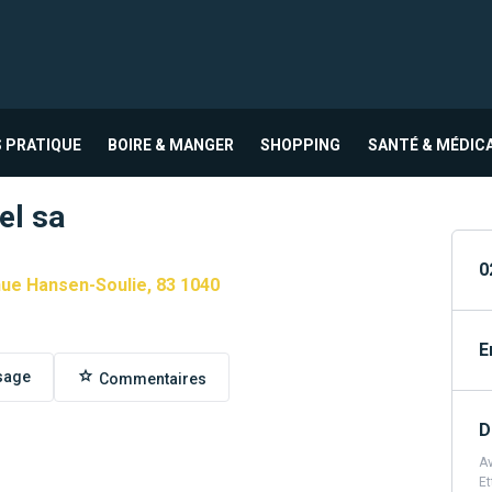
 PRATIQUE
BOIRE & MANGER
SHOPPING
SANTÉ & MÉDIC
el sa
0
ue Hansen-Soulie, 83 1040
E
sage
Commentaires
D
Av
Et