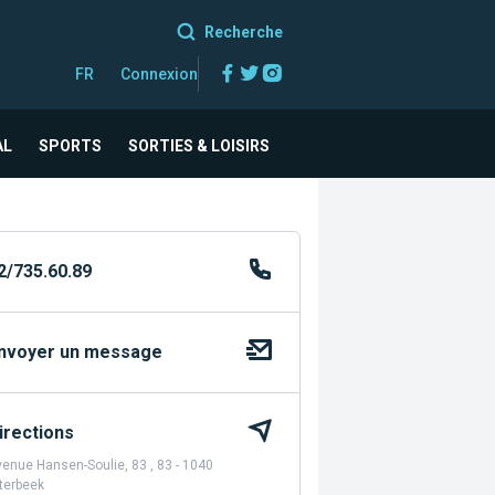
Recherche
Facebook
Twitter
Instagram
FR
Connexion
AL
SPORTS
SORTIES & LOISIRS
2/735.60.89
nvoyer un message
irections
enue Hansen-Soulie, 83 , 83 - 1040
terbeek