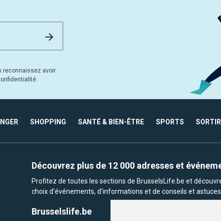
Email Address
Envoyer
s reconnaissez avoir
nfidentialité.
ANGER
SHOPPING
SANTÉ & BIEN-ÊTRE
SPORTS
SORTIR
Découvrez plus de 12 000 adresses et événem
Profitez de toutes les sections de BrusselsLife.be et découv
choix d'événements, d'informations et de conseils et astuces 
Brusselslife.be