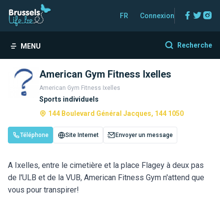
Facebo
Twitt
In
FR
Connexion
Recherche
MENU
American Gym Fitness Ixelles
American Gym Fitness Ixelles
Sports individuels
144 Boulevard Général Jacques, 144 1050
Téléphone
Site Internet
Envoyer un message
A Ixelles, entre le cimetière et la place Flagey à deux pas
de l'ULB et de la VUB, American Fitness Gym n'attend que
vous pour transpirer!