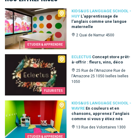
Kids&Us language school - Huy
KIDS&US LANGUAGE SCHOOL -
HUY
L’apprentissage de
l’anglais comme une langue
maternelle
2 Quai de Namur 4500
ETUDIER & APPRENDRE
Eclectus
ECLECTUS
Concept store prêt-
à-offrir : fleurs, vins, déco
25 Rue de l'Amazone Rue de
l'Amazone 25 1050 Ixelles Ixelles
1050
FLEURISTES
Kids&Us language school - Wavre
KIDS&US LANGUAGE SCHOOL -
WAVRE
En couleurs et en
chansons, apprenez l’anglais
comme si vous y étiez nés
13 Rue des Volontaires 1300
ETUDIER & APPRENDRE