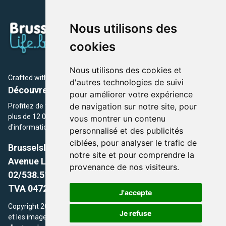
Nous utilisons des
cookies
Nous utilisons des cookies et
Crafted with
by Brusselslife Team
d'autres technologies de suivi
Découvrez plus de 12 000 adresses et événements
pour améliorer votre expérience
de navigation sur notre site, pour
Profitez de toutes les sections de BrusselsLife.be et découvrez
plus de 12 000 adresses et un grand choix d'événements,
vous montrer un contenu
d'informations et de conseils et astuces de notre écriture.
personnalisé et des publicités
ciblées, pour analyser le trafic de
Brusselslife.be
notre site et pour comprendre la
Avenue Louise, 500 -1050 Ixelles, Brussels,
provenance de nos visiteurs.
02/538.51.49.
TVA 0472.281.221
J'accepte
Copyright 2026 © Brusselslife.be Tous droits réservés. Le contenu
Je refuse
et les images utilisés sur ce site sont protégés par le droit