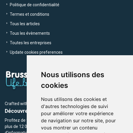
Politique de confidentialité
Termes et conditions
Tous les articles
Tous les évènements
Toutes les entreprises
Update cookies preferences
Nous utilisons des
cookies
Nous utilisons des cookies et
Crafted with
by Brusselslife Team
d'autres technologies de suivi
Découvrez plus de 12 000 adresses et événements
pour améliorer votre expérience
de navigation sur notre site, pour
Profitez de toutes les sections de BrusselsLife.be et découvrez
plus de 12 000 adresses et un grand choix d'événements,
vous montrer un contenu
d'informations et de conseils et astuces de notre écriture.