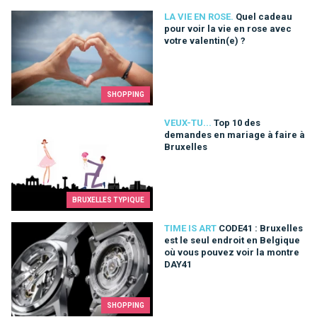
Quel cadeau pour voir la vie en rose avec votre valentin(e) ?
LA VIE EN ROSE.
Quel cadeau
pour voir la vie en rose avec
votre valentin(e) ?
SHOPPING
Top 10 des demandes en mariage à faire à Bruxelles
VEUX-TU...
Top 10 des
demandes en mariage à faire à
Bruxelles
BRUXELLES TYPIQUE
CODE41 : Bruxelles est le seul endroit en Belgique où vous p
TIME IS ART
CODE41 : Bruxelles
est le seul endroit en Belgique
où vous pouvez voir la montre
DAY41
SHOPPING