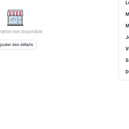
L
M
M
mation non disponible
J
jouter des détails
V
S
D