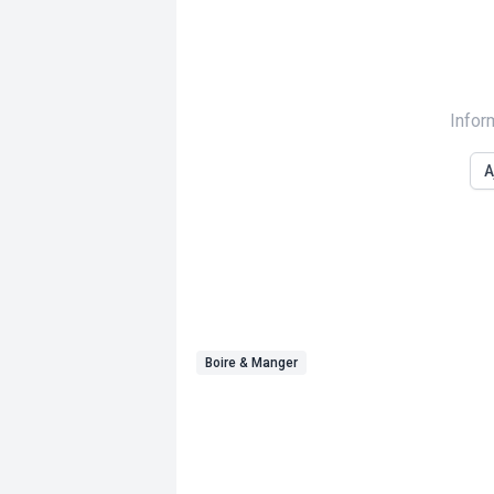
Infor
A
Boire & Manger