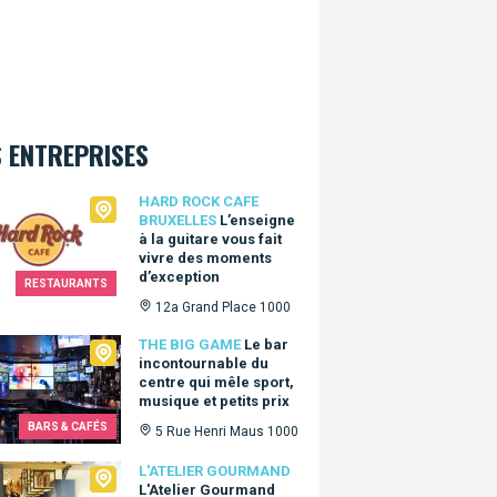
 ENTREPRISES
Rock Cafe Bruxelles
HARD ROCK CAFE
BRUXELLES
L’enseigne
à la guitare vous fait
vivre des moments
d’exception
RESTAURANTS
12a Grand Place 1000
Big Game
THE BIG GAME
Le bar
incontournable du
centre qui mêle sport,
musique et petits prix
BARS & CAFÉS
5 Rue Henri Maus 1000
lier Gourmand
L'ATELIER GOURMAND
L'Atelier Gourmand