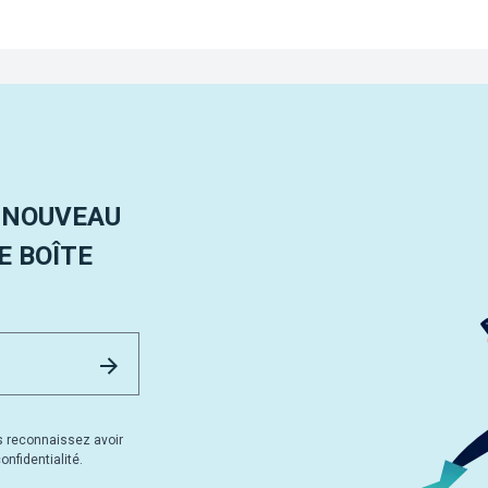
 NOUVEAU
 BOÎTE
Email Address
Envoyer
s reconnaissez avoir
nfidentialité.