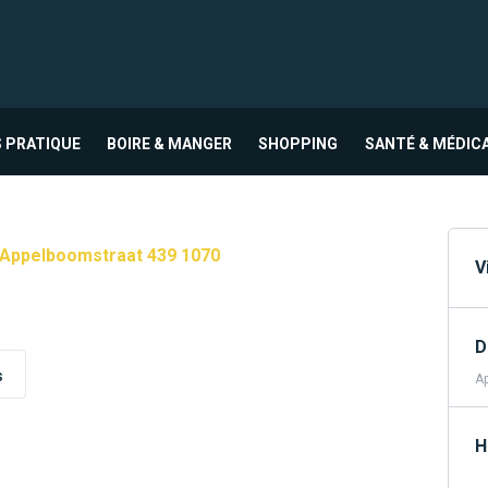
 PRATIQUE
BOIRE & MANGER
SHOPPING
SANTÉ & MÉDIC
Appelboomstraat 439 1070
V
D
s
Ap
H