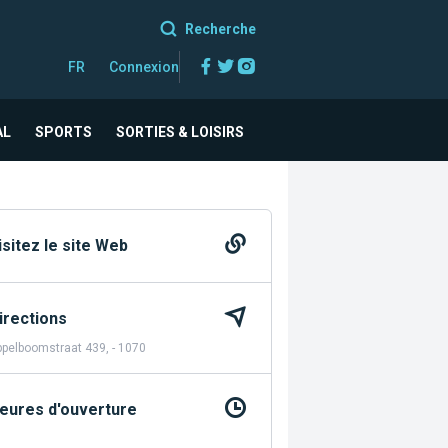
Recherche
Facebook
Twitter
Instagram
FR
Connexion
AL
SPORTS
SORTIES & LOISIRS
isitez le site Web
irections
pelboomstraat 439, - 1070
eures d'ouverture