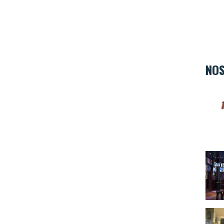
NOS
Hard 
The 
L'Ate