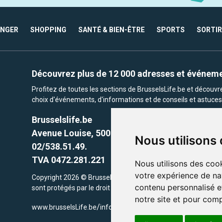
ANGER
SHOPPING
SANTÉ & BIEN-ÊTRE
SPORTS
SORTIR
Découvrez plus de 12 000 adresses et événem
Profitez de toutes les sections de BrusselsLife.be et découv
choix d'événements, d'informations et de conseils et astuces 
Brusselslife.be
Avenue Louise, 500 -1050 Ixelles, Brussels,
Nous utilisons
02/538.51.49.
TVA 0472.281.221
Nous utilisons des cook
votre expérience de na
Copyright 2026 © Brusselslife.be Tous droits réservés. Le cont
contenu personnalisé et
sont protégés par le droit d'auteur. la propriétaires respectifs.
notre site et pour com
/
www.brusselsLife.be
info@brusselslife.be