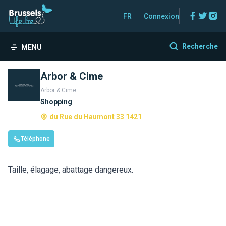
Facebo
Twitt
In
FR
Connexion
Recherche
MENU
Arbor & Cime
Arbor & Cime
Shopping
du Rue du Haumont 33 1421
Téléphone
Taille, élagage, abattage dangereux.