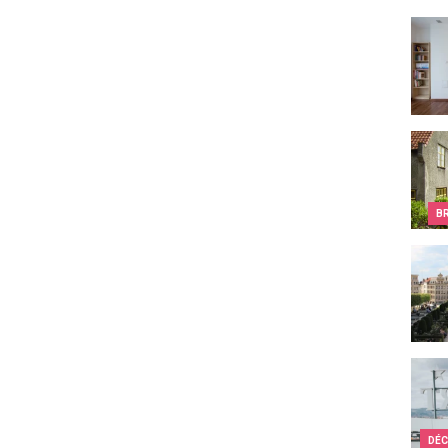
Quell
Les c
B
Week-
Quel 
DÉC