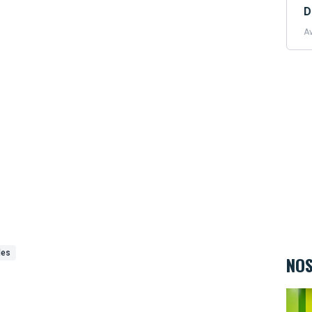
D
Av
les
NOS
Kids&