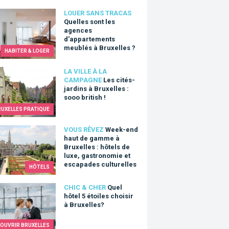
es sont les agences d'appartements meublés à Bruxelles ?
LOUER SANS TRACAS
Quelles sont les
agences
d'appartements
meublés à Bruxelles ?
HABITER & LOGER
ités-jardins à Bruxelles : sooo british !
LA VILLE À LA
CAMPAGNE
Les cités-
jardins à Bruxelles :
sooo british !
RUXELLES PRATIQUE
end haut de gamme à Bruxelles : hôtels de luxe, gastronomie e
VOUS RÊVEZ
Week-end
haut de gamme à
Bruxelles : hôtels de
luxe, gastronomie et
escapades culturelles
HÔTELS
hôtel 5 étoiles choisir à Bruxelles?
CHIC & CHER
Quel
hôtel 5 étoiles choisir
à Bruxelles?
OUVRIR BRUXELLES