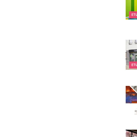
ET
Kids&
ET
Body
Kids&