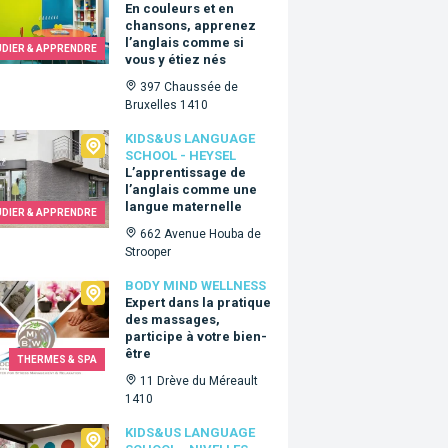
En couleurs et en
chansons, apprenez
l’anglais comme si
UDIER & APPRENDRE
vous y étiez nés
397 Chaussée de
Bruxelles 1410
Us language school - Heysel
KIDS&US LANGUAGE
SCHOOL - HEYSEL
L’apprentissage de
l’anglais comme une
langue maternelle
UDIER & APPRENDRE
662 Avenue Houba de
Strooper
 Mind Wellness
BODY MIND WELLNESS
Expert dans la pratique
des massages,
participe à votre bien-
être
THERMES & SPA
11 Drève du Méreault
1410
Us language school - Nivelles
KIDS&US LANGUAGE