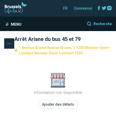
Facebo
Twitt
In
FR
Connexion
Recherche
MENU
Arrêt Ariane du bus 45 et 79
1 Avenue Ariane Avenue Ariane, 1 1200 Woluwe-Saint-
Lambert Woluwe-Saint-Lambert 1200
Information non disponible
Ajouter des détails