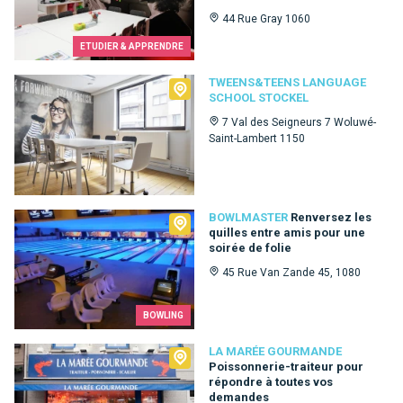
44 Rue Gray 1060
ETUDIER & APPRENDRE
Tweens&Teens language school Stockel
TWEENS&TEENS LANGUAGE
SCHOOL STOCKEL
7 Val des Seigneurs 7 Woluwé-
Saint-Lambert 1150
Bowlmaster
BOWLMASTER
Renversez les
quilles entre amis pour une
soirée de folie
45 Rue Van Zande 45, 1080
BOWLING
La Marée Gourmande
LA MARÉE GOURMANDE
Poissonnerie-traiteur pour
répondre à toutes vos
demandes