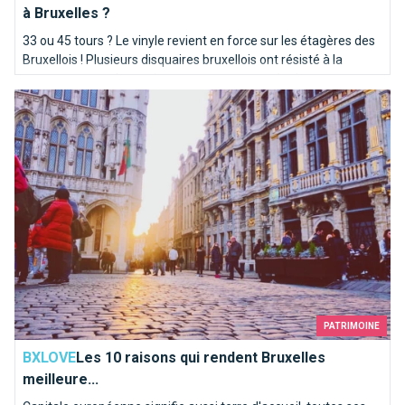
à Bruxelles ?
33 ou 45 tours ? Le vinyle revient en force sur les étagères des
Bruxellois ! Plusieurs disquaires bruxellois ont résisté à la
concurrence et des petits nouveaux tentent également
Les 10 raisons qui rendent Bruxelles meilleure...
l'aventure de la galette noire.
PATRIMOINE
BXLOVE
Les 10 raisons qui rendent Bruxelles
meilleure...