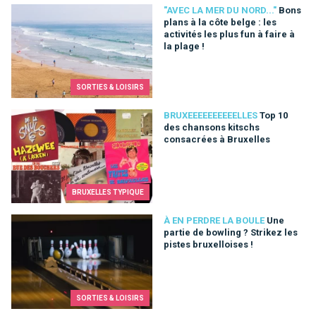
Bons plans à la côte belge : les activités les plus fun à faire à 
"AVEC LA MER DU NORD..."
Bons
plans à la côte belge : les
activités les plus fun à faire à
la plage !
SORTIES & LOISIRS
Top 10 des chansons kitschs consacrées à Bruxelles
BRUXEEEEEEEEEELLES
Top 10
des chansons kitschs
consacrées à Bruxelles
BRUXELLES TYPIQUE
Une partie de bowling ? Strikez les pistes bruxelloises !
À EN PERDRE LA BOULE
Une
partie de bowling ? Strikez les
pistes bruxelloises !
SORTIES & LOISIRS