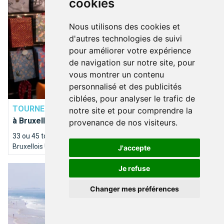
cookies
Nous utilisons des cookies et
d'autres technologies de suivi
pour améliorer votre expérience
de navigation sur notre site, pour
vous montrer un contenu
personnalisé et des publicités
SORTIR
ciblées, pour analyser le trafic de
TOURNENT LES VINYLES
Où trouver un bon disquaire
notre site et pour comprendre la
à Bruxelles ?
provenance de nos visiteurs.
33 ou 45 tours ? Le vinyle revient en force sur les étagères des
Bruxellois ! Plusieurs disquaires bruxellois ont résisté à la
J'accepte
concurrence et des petits nouveaux tentent également
Bons plans à la côte belge : les activités les plus fun à faire à 
l'aventure de la galette noire.
Je refuse
Changer mes préférences