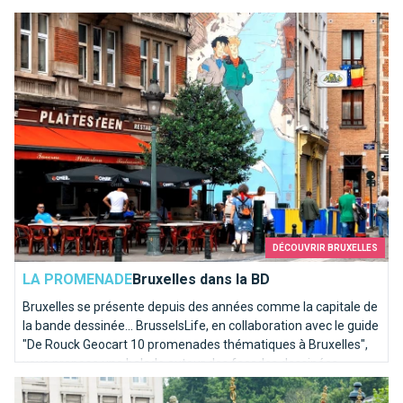
chouette sortie culturelle ?
Bruxelles dans la BD
DÉCOUVRIR BRUXELLES
LA PROMENADE
Bruxelles dans la BD
Bruxelles se présente depuis des années comme la capitale de
la bande dessinée... BrusselsLife, en collaboration avec le guide
"De Rouck Geocart 10 promenades thématiques à Bruxelles",
vous propose une balade autour des façades dessinées...
Comment bien fêter la fête nationale?