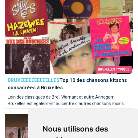
BRUXELLES TYPIQUE
BRUXEEEEEEEEEELLES
Top 10 des chansons kitschs
consacrées à Bruxelles
Loin des classiques de Brel, Warnant et autre Annegarn,
Bruxelles est également au centre d'autres chansons moins
connues. Nous avons poussé une pièce dans le juke-box de la
Où trouver un bon disquaire à Bruxelles ?
capitale de l'Europe pour en sortir les mélodies les plus kitschs.
Nous utilisons des