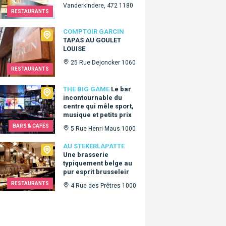
Vanderkindere, 472 1180
RESTAURANTS
oir Garcin
COMPTOIR GARCIN
TAPAS AU GOULET
LOUISE
25 Rue Dejoncker 1060
RESTAURANTS
Big Game
THE BIG GAME
Le bar
incontournable du
centre qui mêle sport,
musique et petits prix
BARS & CAFÉS
5 Rue Henri Maus 1000
ekerlapatte
AU STEKERLAPATTE
Une brasserie
typiquement belge au
pur esprit brusseleir
RESTAURANTS
4 Rue des Prêtres 1000