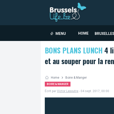
HOME
MENU
BRUXELLES
BONS PLANS LUNCH
4 li
et au souper pour la re
Home
Boire & Manger
BOIRE & MANGER
Écrit par
Victor Lepoutre
- 04 sept. 2017, 00:00