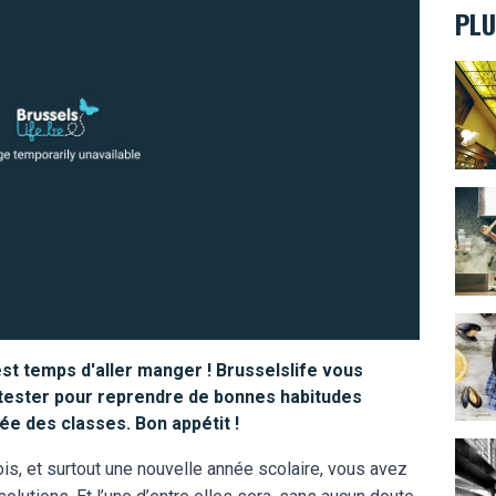
PLU
“Au S
Les 1
Où ma
 est temps d'aller manger ! Brusselslife vous
à tester pour reprendre de bonnes habitudes
ée des classes. Bon appétit !
Emme
, et surtout une nouvelle année scolaire, vous avez