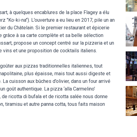
art, à quelques encablures de la place Flagey a élu
Compt
"Ko-ki-na"). L’ouverture a eu lieu en 2017, pile un an
er du Châtelain. Si le premier restaurant et épicerie
e grâce à sa carte complète et sa belle sélection
ussart, propose un concept centré sur la pizzeria et un
e vins et une proposition de cocktails italiens.
The 
 goûter aux pizzas traditionnelles italiennes, tout
politaine, plus épaisse, mais tout aussi digeste et
 La cuisson aux bûches d’olivier, dans un four arrivé
un goût authentique. La pizza ‘alla Carmelino’
Au St
e ricotta di bufala et de ricotta salée nous donne
, tiramisu et autre panna cotta, tous faits maison