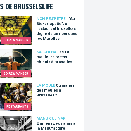
S DE BRUSSELSLIFE
tekerlapatte”, un restaurant bruxellois digne de ce nom dans les 
NON PEUT-ÊTRE !
“Au
Stekerlapatte”, un
restaurant bruxellois
digne de ce nom dans
les Marolles !
BOIRE & MANGER
0 meilleurs restos chinois à Bruxelles
KAI CHI BA
Les 10
meilleurs restos
chinois à Bruxelles
BOIRE & MANGER
nger des moules à Bruxelles ?
LA MOULE
Où manger
des moules à
Bruxelles ?
RESTAURANTS
nez vos amis à la Manufacture
MANU CULINARI
Emmenez vos amis à
la Manufacture