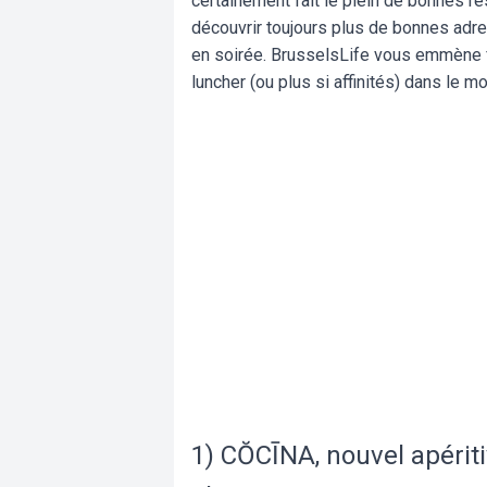
certainement fait le plein de bonnes rés
découvrir toujours plus de bonnes adre
en soirée. BrusselsLife vous emmène f
luncher (ou plus si affinités) dans le 
1) CŎCĪNA, nouvel apériti