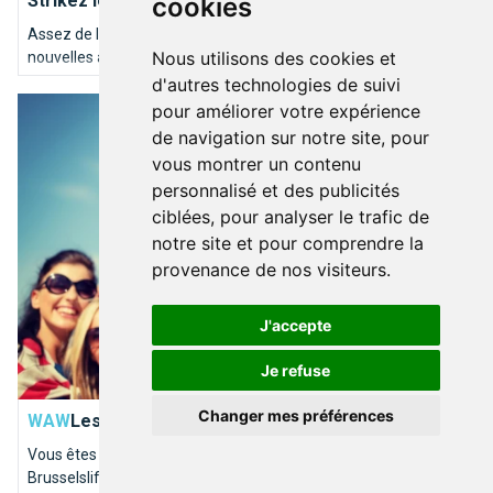
Strikez les pistes bruxelloises !
cookies
Assez de la traditionnelle soirée ciné entre amis ? En quête de
Nous utilisons des cookies et
nouvelles activités pour vos chérubins ? Soyez in et
programmez-vous une soirée bowling. Brusselslife a
d'autres technologies de suivi
Les activités hors du commun à Bruxelles
sélectionné pour vous les meilleures pistes de la capitale.
pour améliorer votre expérience
de navigation sur notre site, pour
vous montrer un contenu
personnalisé et des publicités
ciblées, pour analyser le trafic de
notre site et pour comprendre la
provenance de nos visiteurs.
J'accepte
Je refuse
SORTIES & LOISIRS
Changer mes préférences
WAW
Les activités hors du commun à Bruxelles
Vous êtes à la recherche d'une activité insolite à Bruxelles ?
Brusselslife vous donne les meilleures activités à faire en