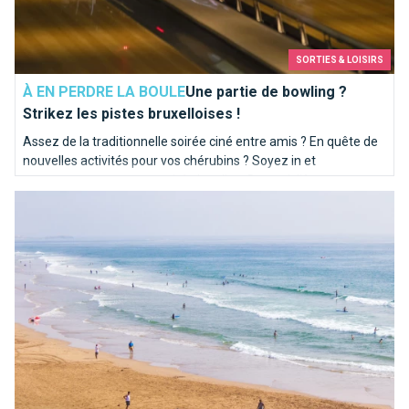
SORTIES & LOISIRS
À EN PERDRE LA BOULE
Une partie de bowling ?
Strikez les pistes bruxelloises !
Assez de la traditionnelle soirée ciné entre amis ? En quête de
nouvelles activités pour vos chérubins ? Soyez in et
programmez-vous une soirée bowling. Brusselslife a
Bons plans à la côte belge : les activités les plus fun à faire à 
sélectionné pour vous les meilleures pistes de la capitale.