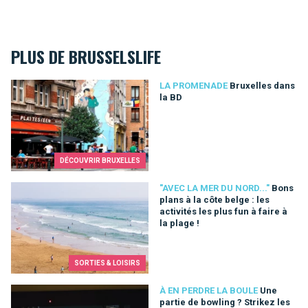
PLUS DE BRUSSELSLIFE
Bruxelles dans la BD
LA PROMENADE
Bruxelles dans
la BD
DÉCOUVRIR BRUXELLES
Bons plans à la côte belge : les activités les plus fun à faire à 
"AVEC LA MER DU NORD..."
Bons
plans à la côte belge : les
activités les plus fun à faire à
la plage !
SORTIES & LOISIRS
Une partie de bowling ? Strikez les pistes bruxelloises !
À EN PERDRE LA BOULE
Une
partie de bowling ? Strikez les