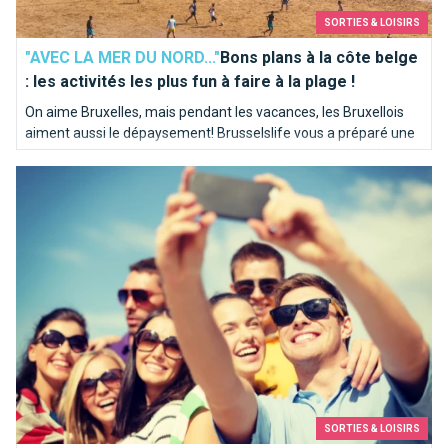
SORTIES & LOISIRS
"AVEC LA MER DU NORD..."
Bons plans à la côte belge
: les activités les plus fun à faire à la plage !
On aime Bruxelles, mais pendant les vacances, les Bruxellois
aiment aussi le dépaysement! Brusselslife vous a préparé une
sélection d'activités pour ne pas vous ennuyer à la Côte (même
Les activités hors du commun à Bruxelles
si il venait à pleuvoir, restons réalistes)...
SORTIES & LOISIRS