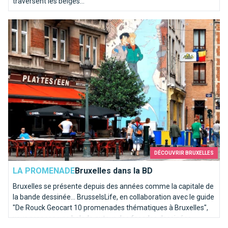
traversent les belges...
Bruxelles dans la BD
DÉCOUVRIR BRUXELLES
LA PROMENADE
Bruxelles dans la BD
Bruxelles se présente depuis des années comme la capitale de
la bande dessinée... BrusselsLife, en collaboration avec le guide
"De Rouck Geocart 10 promenades thématiques à Bruxelles",
vous propose une balade autour des façades dessinées...