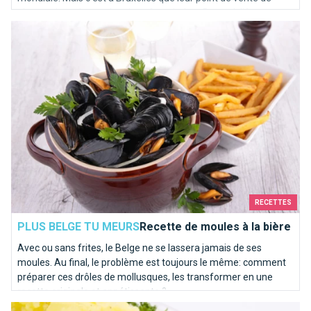
glace artisanales est le mieux fourni, chez Brusselslife, nous en
Recette de moules à la bière
sommes persuadés! Laissez-vous tenter...
RECETTES
PLUS BELGE TU MEURS
Recette de moules à la bière
Avec ou sans frites, le Belge ne se lassera jamais de ses
moules. Au final, le problème est toujours le même: comment
préparer ces drôles de mollusques, les transformer en une
recette originale et appétissante ?
Trois recettes de plats bruxellois