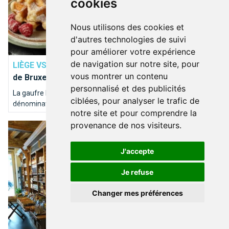
cookies
Nous utilisons des cookies et
d'autres technologies de suivi
ALIMENTATION
pour améliorer votre expérience
de navigation sur notre site, pour
LIÈGE VS BRUXELLES
Une bonne recette de gaufres
vous montrer un contenu
de Bruxelles et de Liège
personnalisé et des publicités
La gaufre belge est mondialement connue quel que soit sa
ciblées, pour analyser le trafic de
dénomination. Mais celle de notre capitale sera-t-elle meilleure
notre site et pour comprendre la
que celle des liégeois? Une seule solution, faire des gaufres
provenance de nos visiteurs.
A la découvertes d'épiceries fines de Bruxelles, connues et 
avec les deux recettes et les goûter!
J'accepte
Je refuse
Changer mes préférences