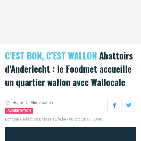
C’EST BON, C’EST WALLON
Abattoirs
d’Anderlecht : le Foodmet accueille
un quartier wallon avec Wallocale
Home
Alimentation
Facebook
Twitter
ALIMENTATION
Écrit par
Rédaction BrusselsLife.be
- 08 oct. 2019, 00:00