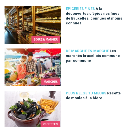
A la découvertes d'épiceries fines de Bruxelles, connues et 
EPICERIES FINES
A la
découvertes d'épiceries fines
de Bruxelles, connues et moins
connues
BOIRE & MANGER
Les marchés bruxellois commune par commune
DE MARCHÉ EN MARCHÉ
Les
marchés bruxellois commune
par commune
MARCHÉS
Recette de moules à la bière
PLUS BELGE TU MEURS
Recette
de moules à la bière
RECETTES