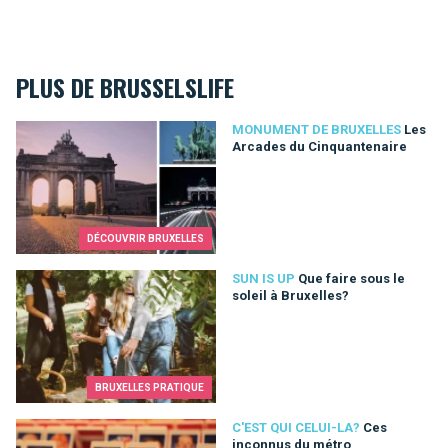
PLUS DE BRUSSELSLIFE
Les Arcades du Cinquantenaire
MONUMENT DE BRUXELLES
Les
Arcades du Cinquantenaire
DÉCOUVRIR BRUXELLES
Que faire sous le soleil à Bruxelles?
SUN IS UP
Que faire sous le
soleil à Bruxelles?
BRUXELLES PRATIQUE
Ces inconnus du métro
C'EST QUI CELUI-LA?
Ces
inconnus du métro