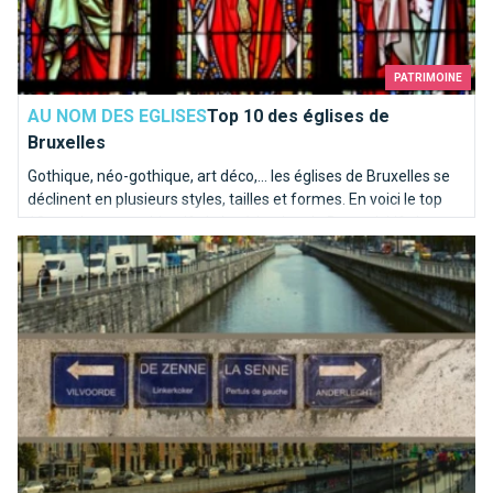
PATRIMOINE
AU NOM DES EGLISES
Top 10 des églises de
Bruxelles
Gothique, néo-gothique, art déco,... les églises de Bruxelles se
déclinent en plusieurs styles, tailles et formes. En voici le top
10, totalement subjectif, de la rédaction de BrusselsLife.be
La Senne coule dans nos veines