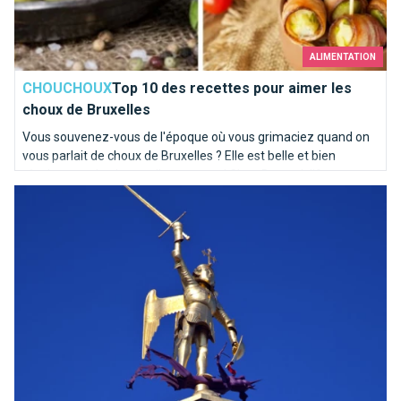
ALIMENTATION
CHOUCHOUX
Top 10 des recettes pour aimer les
choux de Bruxelles
Vous souvenez-vous de l'époque où vous grimaciez quand on
vous parlait de choux de Bruxelles ? Elle est belle et bien
révolue pour la plupart d'entre vous ! Chez Brusselslife, ces
Qui es-tu Saint-Michel ?
recettes nous mettent déjà l'eau à la bouche !