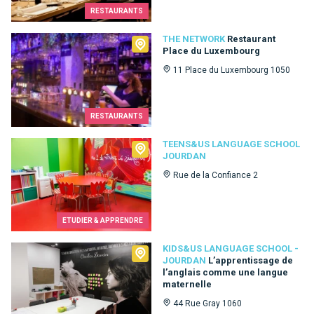
RESTAURANTS
The Network
THE NETWORK
Restaurant
Place du Luxembourg
11 Place du Luxembourg 1050
RESTAURANTS
Teens&Us language school Jourdan
TEENS&US LANGUAGE SCHOOL
JOURDAN
Rue de la Confiance 2
ETUDIER & APPRENDRE
Kids&Us language school - Jourdan
KIDS&US LANGUAGE SCHOOL -
JOURDAN
L’apprentissage de
l’anglais comme une langue
maternelle
44 Rue Gray 1060