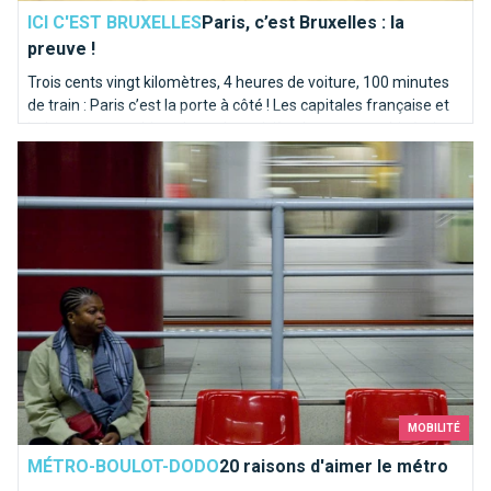
ICI C'EST BRUXELLES
Paris, c’est Bruxelles : la
preuve !
Trois cents vingt kilomètres, 4 heures de voiture, 100 minutes
de train : Paris c’est la porte à côté ! Les capitales française et
belge partagent bien plus qu’une rivière homonyme. Itinéraire
20 raisons d'aimer le métro
en bord de Seine sur les traces de la Senne...
MOBILITÉ
MÉTRO-BOULOT-DODO
20 raisons d'aimer le métro