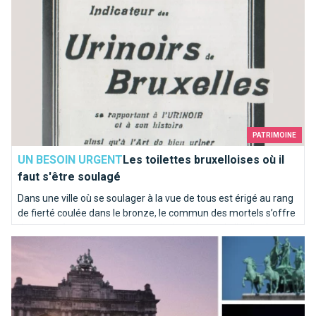
PATRIMOINE
UN BESOIN URGENT
Les toilettes bruxelloises où il
faut s'être soulagé
Dans une ville où se soulager à la vue de tous est érigé au rang
de fierté coulée dans le bronze, le commun des mortels s’offre
de temps à autre une pause sanitaire qui sort de l’ordinaire.
Les Arcades du Cinquantenaire
Sélection d’adresses pour vos petits besoins...