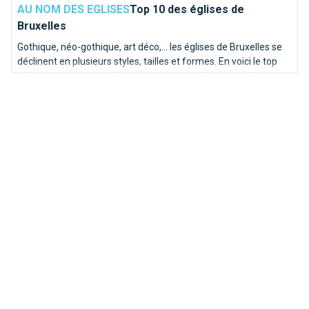
AU NOM DES EGLISES
Top 10 des églises de
Bruxelles
Gothique, néo-gothique, art déco,... les églises de Bruxelles se
déclinent en plusieurs styles, tailles et formes. En voici le top
10, totalement subjectif, de la rédaction de BrusselsLife.be