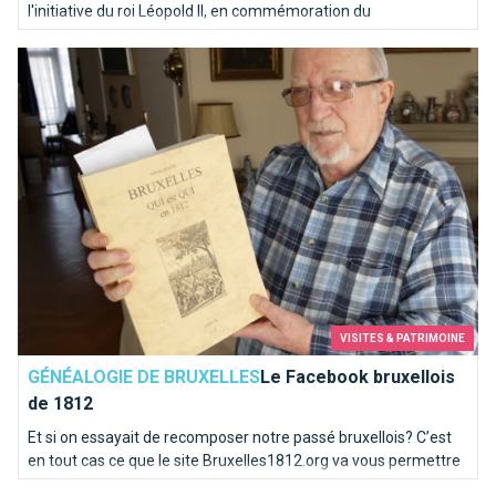
l'initiative du roi Léopold II, en commémoration du
cinquantième anniversaire de l'indépendance de la Belgique en
Le Facebook bruxellois de 1812
1905.
VISITES & PATRIMOINE
GÉNÉALOGIE DE BRUXELLES
Le Facebook bruxellois
de 1812
Et si on essayait de recomposer notre passé bruxellois? C’est
en tout cas ce que le site Bruxelles1812.org va vous permettre
de vérifier. C’est un peu un Facebook du début du 19ème siècle