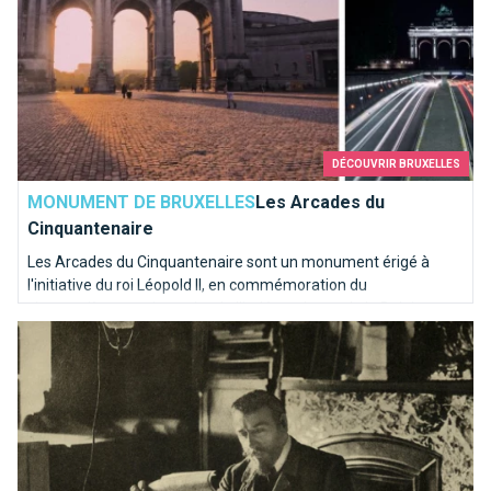
DÉCOUVRIR BRUXELLES
MONUMENT DE BRUXELLES
Les Arcades du
Cinquantenaire
Les Arcades du Cinquantenaire sont un monument érigé à
l'initiative du roi Léopold II, en commémoration du
cinquantième anniversaire de l'indépendance de la Belgique en
Victor Horta, père de l’Art nouveau à Bruxelles
1905.