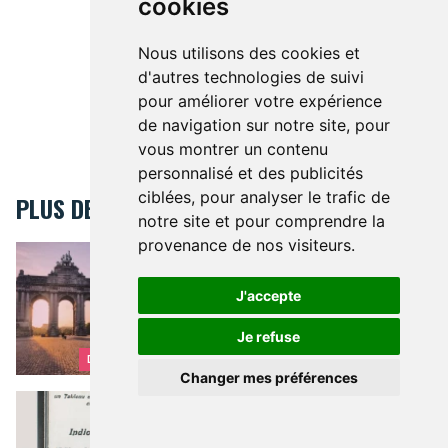
cookies
Nous utilisons des cookies et
d'autres technologies de suivi
pour améliorer votre expérience
de navigation sur notre site, pour
vous montrer un contenu
personnalisé et des publicités
ciblées, pour analyser le trafic de
PLUS DE BRUSSELSLIFE
notre site et pour comprendre la
provenance de nos visiteurs.
Les Arcades du Cinquantenaire
MONUMENT DE BRUXELLES
Les
Arcades du Cinquantenaire
J'accepte
Je refuse
DÉCOUVRIR BRUXELLES
Changer mes préférences
Les toilettes bruxelloises où il faut s'être soulagé
UN BESOIN URGENT
Les
toilettes bruxelloises où il faut
s'être soulagé