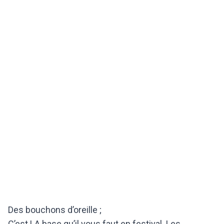
Des bouchons d’oreille ;
C’est LA base qu’il vous faut en festival. Les