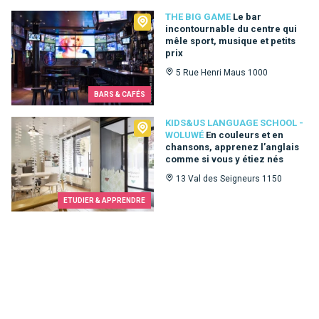
The Big Game
THE BIG GAME
Le bar
incontournable du centre qui
mêle sport, musique et petits
prix
5 Rue Henri Maus 1000
BARS & CAFÉS
Kids&Us language school - Woluwé
KIDS&US LANGUAGE SCHOOL -
WOLUWÉ
En couleurs et en
chansons, apprenez l’anglais
comme si vous y étiez nés
13 Val des Seigneurs 1150
ETUDIER & APPRENDRE