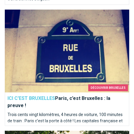
Paris, c’est Bruxelles : la preuve !
DÉCOUVRIR BRUXELLES
ICI C'EST BRUXELLES
Paris, c’est Bruxelles : la
preuve !
Trois cents vingt kilomètres, 4 heures de voiture, 100 minutes
de train : Paris c’est la porte à côté ! Les capitales française et
belge partagent bien plus qu’une rivière homonyme. Itinéraire
Les meilleures façons de faire des rencontres à Bruxelles
en bord de Seine sur les traces de la Senne...