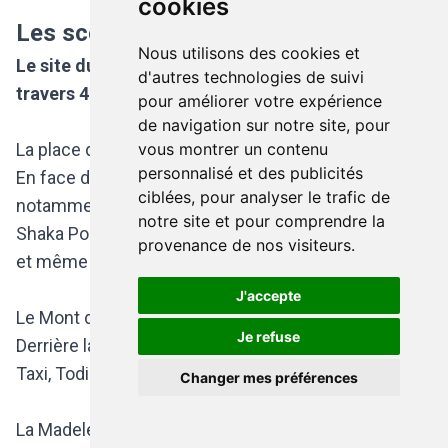
cookies
Les scènes du BSF
Nous utilisons des cookies et
Le site du Brussels Summer Festival se déploie à
d'autres technologies de suivi
travers 4 scènes :
pour améliorer votre expérience
de navigation sur notre site, pour
La place des Palais ;
vous montrer un contenu
personnalisé et des publicités
En face du Parc Royal de Bruxelles. Vous pourrez
ciblées, pour analyser le trafic de
notamment y retrouver Thirty Seconds to Mars,
notre site et pour comprendre la
Shaka Ponk, OrelSan, Romeo Elvis x Le Motel, dEus
provenance de nos visiteurs.
et même R.O. x Konoba,
J'accepte
Le Mont des Arts ;
Je refuse
Derrière la Gare Centrale, où se produiront Therapie
Taxi, Todiefor, Ofenbach ou encore Raphael.
Changer mes préférences
La Madeleine ;