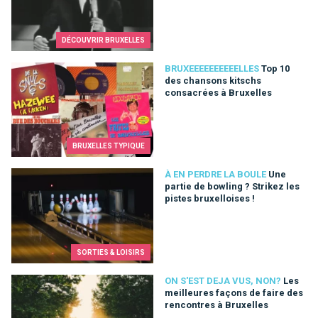
DÉCOUVRIR BRUXELLES
Top 10 des chansons kitschs consacrées à Bruxelles
BRUXEEEEEEEEEELLES
Top 10
des chansons kitschs
consacrées à Bruxelles
BRUXELLES TYPIQUE
Une partie de bowling ? Strikez les pistes bruxelloises !
À EN PERDRE LA BOULE
Une
partie de bowling ? Strikez les
pistes bruxelloises !
SORTIES & LOISIRS
Les meilleures façons de faire des rencontres à Bruxelles
ON S'EST DEJA VUS, NON?
Les
meilleures façons de faire des
rencontres à Bruxelles