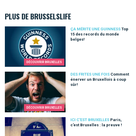
PLUS DE BRUSSELSLIFE
Top 15 des records du monde belges!
ÇA MÉRITE UNE GUINNESS
Top
15 des records du monde
belges!
DÉCOUVRIR BRUXELLES
Comment énerver un Bruxellois à coup sûr!
DES FRITES UNE FOIS
Comment
énerver un Bruxellois à coup
sûr!
DÉCOUVRIR BRUXELLES
Paris, c’est Bruxelles : la preuve !
ICI C'EST BRUXELLES
Paris,
c’est Bruxelles : la preuve !