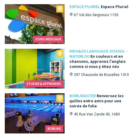
Espace Pluriel
ESPACE PLURIEL
Espace Pluriel
67 Val des Seigneurs 1150
SOINS MÉDICAUX
Kids&Us language school - Waterloo
KIDS&US LANGUAGE SCHOOL -
WATERLOO
En couleurs et en
chansons, apprenez l’anglais
comme si vous y étiez nés
397 Chaussée de Bruxelles 1410
ETUDIER & APPRENDRE
Bowlmaster
BOWLMASTER
Renversez les
quilles entre amis pour une
soirée de folie
45 Rue Van Zande 45, 1080
BOWLING