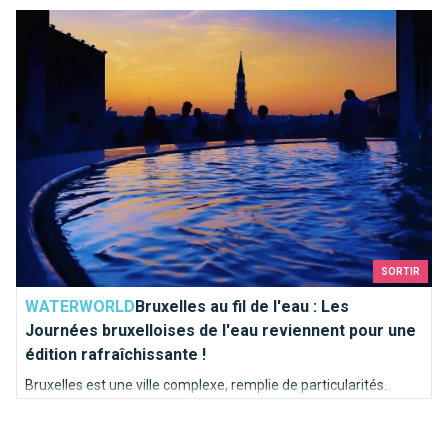
Bruxelles au fil de l'eau : Les Journées bruxelloises de l'eau r
vocabulaire brusseleir !
SORTIR
WATERWORLD
Bruxelles au fil de l'eau : Les
Journées bruxelloises de l'eau reviennent pour une
édition rafraîchissante !
Bruxelles est une ville complexe, remplie de particularités.
L'une d'elles est que malgré l'absence de cours d'eau en plein
air la traversant, elle possède un lien très fort liant son