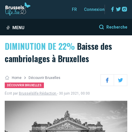
Facebo
Twitt
In
FR
Connexion
Recherche
MENU
DIMINUTION DE 22%
Baisse des
cambriolages à Bruxelles
Home
Découvrir Bruxelles
Facebook
Twitter
DÉCOUVRIR BRUXELLES
Écrit par
Brusselslife Rédaction
- 30 juin 2021, 00:00