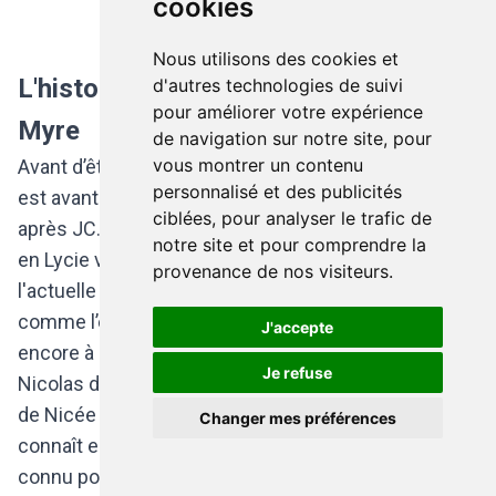
cookies
Nous utilisons des cookies et
L'histoire de saint Nicolas, évêque de
d'autres technologies de suivi
pour améliorer votre expérience
Myre
de navigation sur notre site, pour
vous montrer un contenu
Avant d’être notre personnage préféré, saint Nicolas
personnalisé et des publicités
est avant tout l’évêque de la ville Myre au IIIe siècle
ciblées, pour analyser le trafic de
après JC. Il serait né dans la ville portuaire de Patare
notre site et pour comprendre la
en Lycie vers l’an 250 (cette région est située dans
provenance de nos visiteurs.
l'actuelle Turquie). A l’époque, le plateau anatolien,
comme l’ensemble de l’Asie mineure, appartient
J'accepte
encore à l’empire romain d’Orient de langue grecque.
Je refuse
Nicolas de Myre aurait participé au premier concile
de Nicée qui a façonné le christianisme que l’on
Changer mes préférences
connaît encore aujourd’hui. Déjà à l’époque, il était
connu pour être le protecteur des enfants, des