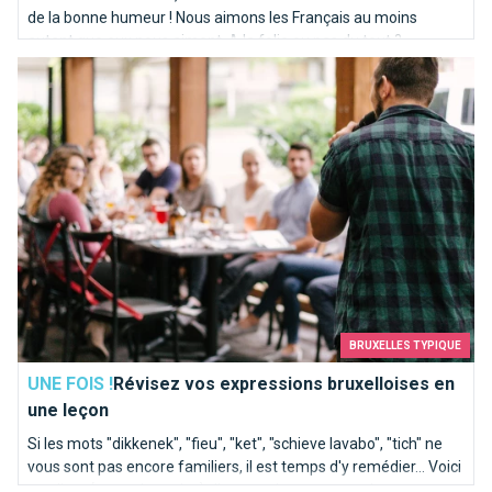
de la bonne humeur ! Nous aimons les Français au moins
autant que eux nous aiment. A la folie ou pas du tout ?
Révisez vos expressions bruxelloises en une leçon
BRUXELLES TYPIQUE
UNE FOIS !
Révisez vos expressions bruxelloises en
une leçon
Si les mots "dikkenek", "fieu", "ket", "schieve lavabo", "tich" ne
vous sont pas encore familiers, il est temps d'y remédier... Voici
une liste (non exhaustive) d'expressions et mots du