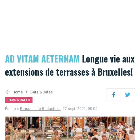
AD VITAM AETERNAM
Longue vie aux
extensions de terrasses à Bruxelles!
Home
Bars & Cafés
Facebook
Twitter
BARS & CAFÉS
Écrit par
Brusselslife Rédaction
- 27 sept. 2021, 00:00