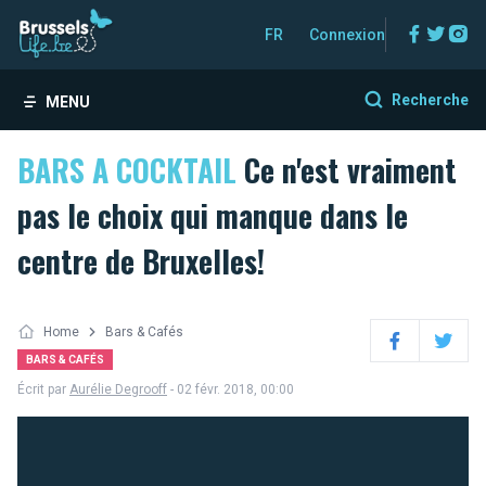
Facebo
Twitt
In
FR
Connexion
Recherche
MENU
BARS A COCKTAIL
Ce n'est vraiment
pas le choix qui manque dans le
centre de Bruxelles!
Home
Bars & Cafés
Facebook
Twitter
BARS & CAFÉS
Écrit par
Aurélie Degrooff
- 02 févr. 2018, 00:00