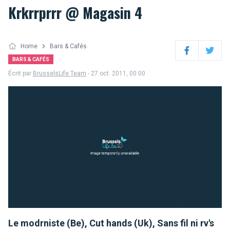
Krkrrprrr @ Magasin 4
Home
Bars & Cafés
Facebook
Twitter
BARS & CAFÉS
Écrit par
BrusselsLife Team
- 27 oct. 2011, 00:00
Le modrniste (Be), Cut hands (Uk), Sans fil ni rv's