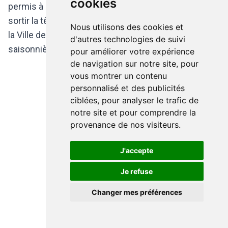
cookies
permis à certains tenanciers et restaurateurs de
sortir la tête de l'eau, dans cette période complexe,
Nous utilisons des cookies et
la Ville de Bruxelles a décidé que cette extension
d'autres technologies de suivi
saisonnière aurait dorénavant lieu chaque année!
pour améliorer votre expérience
de navigation sur notre site, pour
vous montrer un contenu
personnalisé et des publicités
ciblées, pour analyser le trafic de
notre site et pour comprendre la
provenance de nos visiteurs.
J'accepte
Je refuse
Changer mes préférences