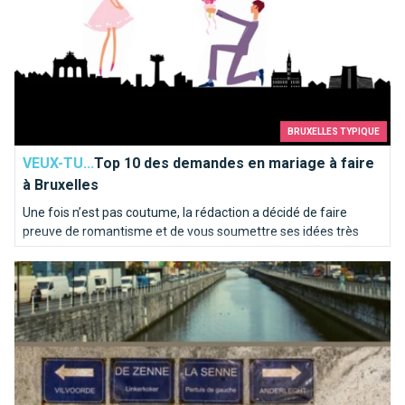
BRUXELLES TYPIQUE
VEUX-TU...
Top 10 des demandes en mariage à faire
à Bruxelles
Une fois n’est pas coutume, la rédaction a décidé de faire
preuve de romantisme et de vous soumettre ses idées très
inspirées pour une demande en mariage idyllique à Bruxelles.
La Senne coule dans nos veines
Voici notre “Top 10” des endroits où poser le genou par terre…