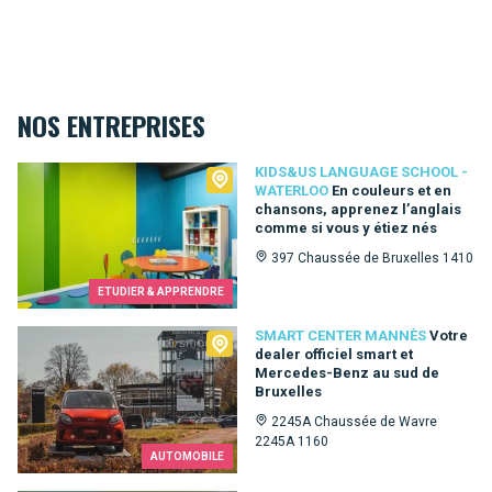
NOS ENTREPRISES
Kids&Us language school - Waterloo
KIDS&US LANGUAGE SCHOOL -
WATERLOO
En couleurs et en
chansons, apprenez l’anglais
comme si vous y étiez nés
397 Chaussée de Bruxelles 1410
ETUDIER & APPRENDRE
Smart Center Mannès
SMART CENTER MANNÈS
Votre
dealer officiel smart et
Mercedes-Benz au sud de
Bruxelles
2245A Chaussée de Wavre
2245A 1160
AUTOMOBILE