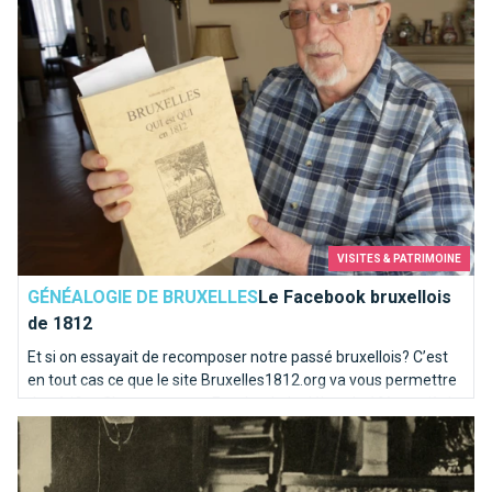
VISITES & PATRIMOINE
GÉNÉALOGIE DE BRUXELLES
Le Facebook bruxellois
de 1812
Et si on essayait de recomposer notre passé bruxellois? C’est
en tout cas ce que le site Bruxelles1812.org va vous permettre
de vérifier. C’est un peu un Facebook du début du 19ème siècle
Victor Horta, père de l’Art nouveau à Bruxelles
! Un site pour les généalogistes et les curieux.