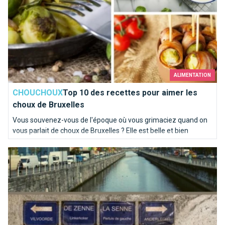
ALIMENTATION
CHOUCHOUX
Top 10 des recettes pour aimer les
choux de Bruxelles
Vous souvenez-vous de l'époque où vous grimaciez quand on
vous parlait de choux de Bruxelles ? Elle est belle et bien
révolue pour la plupart d'entre vous ! Chez Brusselslife, ces
La Senne coule dans nos veines
recettes nous mettent déjà l'eau à la bouche !