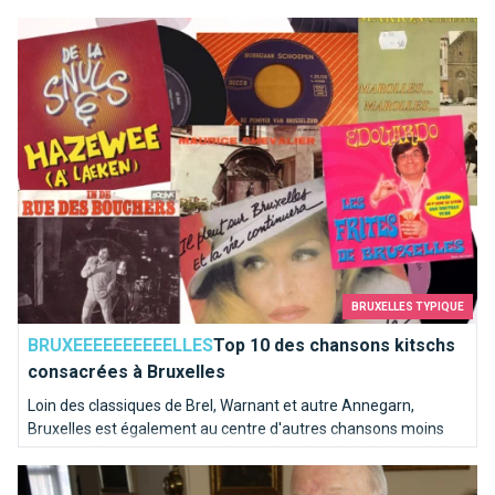
Top 10 des chansons kitschs consacrées à Bruxelles
BRUXELLES TYPIQUE
BRUXEEEEEEEEEELLES
Top 10 des chansons kitschs
consacrées à Bruxelles
Loin des classiques de Brel, Warnant et autre Annegarn,
Bruxelles est également au centre d'autres chansons moins
connues. Nous avons poussé une pièce dans le juke-box de la
Le Facebook bruxellois de 1812
capitale de l'Europe pour en sortir les mélodies les plus kitschs.