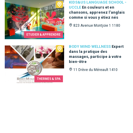
Kids&Us language school - Uccle
KIDS&US LANGUAGE SCHOOL -
UCCLE
En couleurs et en
chansons, apprenez l’anglais
comme si vous y étiez nés
823 Avenue Montjoie 1 1180
ETUDIER & APPRENDRE
Body Mind Wellness
BODY MIND WELLNESS
Expert
dans la pratique des
massages, participe à votre
bien-être
11 Drève du Méreault 1410
THERMES & SPA