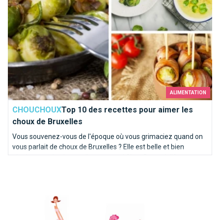
ALIMENTATION
CHOUCHOUX
Top 10 des recettes pour aimer les
choux de Bruxelles
Vous souvenez-vous de l'époque où vous grimaciez quand on
vous parlait de choux de Bruxelles ? Elle est belle et bien
révolue pour la plupart d'entre vous ! Chez Brusselslife, ces
Top 10 des demandes en mariage à faire à Bruxelles
recettes nous mettent déjà l'eau à la bouche !