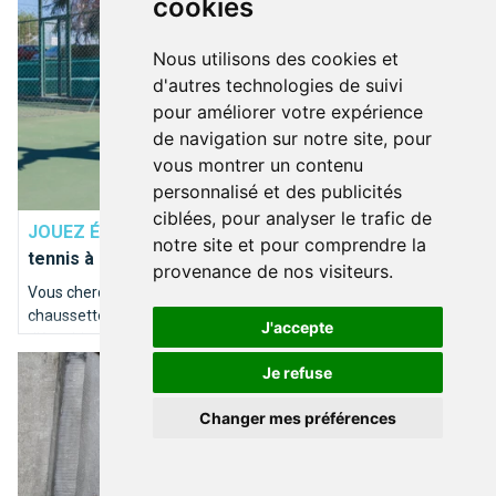
cookies
Nous utilisons des cookies et
d'autres technologies de suivi
pour améliorer votre expérience
de navigation sur notre site, pour
vous montrer un contenu
personnalisé et des publicités
SPORTS
ciblées, pour analyser le trafic de
JOUEZ ÉQUIPÉS !
Où trouver son équipement de
notre site et pour comprendre la
tennis à Bruxelles ? Suivez le guide !
provenance de nos visiteurs.
Vous cherchez de quoi vous équiper de la casquette aux
chaussettes pour votre match de tennis ? Il est important
J'accepte
d'être bien équipé ! On ne devient pas Goffin sur le terrain du
Combien de Diables Rouges sont nés à Bruxelles ?
jour au lendemain !
Je refuse
Changer mes préférences