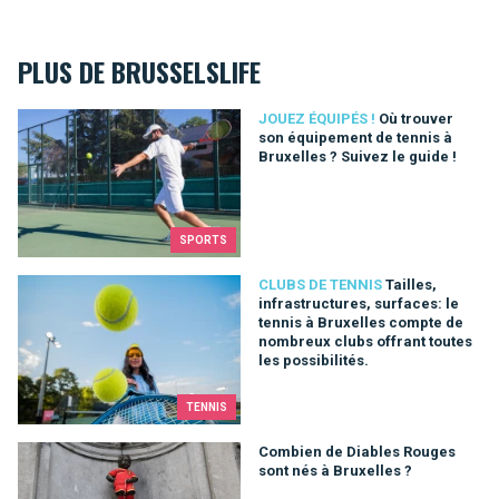
PLUS DE BRUSSELSLIFE
Où trouver son équipement de tennis à Bruxelles ? Suivez le g
JOUEZ ÉQUIPÉS !
Où trouver
son équipement de tennis à
Bruxelles ? Suivez le guide !
SPORTS
Tailles, infrastructures, surfaces: le tennis à Bruxelles compt
CLUBS DE TENNIS
Tailles,
infrastructures, surfaces: le
tennis à Bruxelles compte de
nombreux clubs offrant toutes
les possibilités.
TENNIS
Combien de Diables Rouges sont nés à Bruxelles ?
Combien de Diables Rouges
sont nés à Bruxelles ?