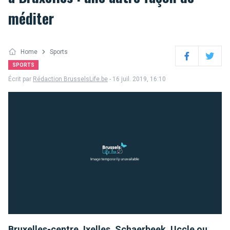
méditer
Home
Sports
Facebook
Twitter
SPORTS
Écrit par
Rédaction BrusselsLife.be
- 16 juil. 2019, 16:10
Bruxelles-centre, Ixelles, Schaerbeek, Uccle ou