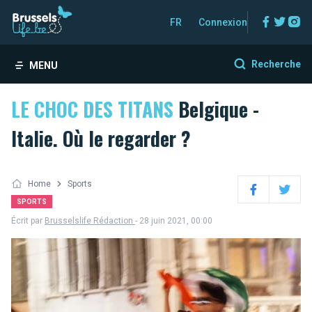
Facebo
Twitt
In
FR
Connexion
Recherche
MENU
LE CHOC DES TITANS
Belgique -
Italie. Où le regarder ?
Home
Sports
Facebook
Twitter
SPORTS
Écrit par
Brusselslife Rédaction
- 28 juin 2021, 00:00