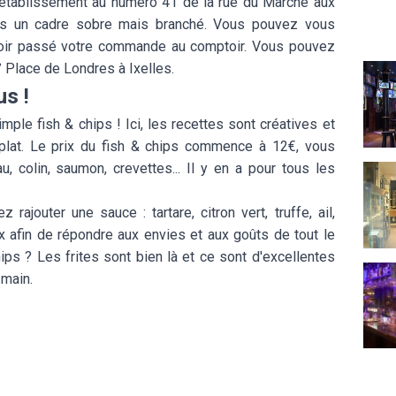
 établissement au numéro 41 de la rue du Marché aux
ans un cadre sobre mais branché. Vous pouvez vous
avoir passé votre commande au comptoir. Vous pouvez
 Place de Londres à Ixelles.
The 
us !
le fish & chips ! Ici, les recettes sont créatives et
plat. Le prix du fish & chips commence à 12€, vous
 colin, saumon, crevettes... Il y en a pour tous les
L'Ate
ajouter une sauce : tartare, citron vert, truffe, ail,
hoix afin de répondre aux envies et aux goûts de tout le
hips ? Les frites sont bien là et ce sont d'excellentes
The 
 main.