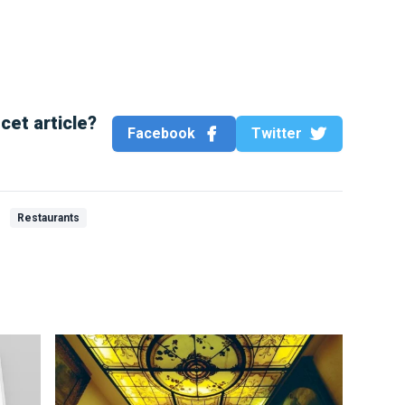
cet article?
Facebook
Twitter
Restaurants
!
“Au Stekerlapatte”, un restaurant bruxellois digne de c