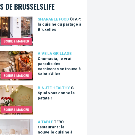
S DE BRUSSELSLIFE
 la cuisine du partage à Bruxelles
SHARABLE FOOD
ÖTAP:
la cuisine du partage à
Bruxelles
BOIRE & MANGER
dia, le vrai paradis des carnivores se trouve à Saint-Gilles
VIVE LA GRILLADE
Chumadia, le vrai
paradis des
carnivores se trouve à
Saint-Gilles
BOIRE & MANGER
d vous donne la patate !
BINJTE HEALTHY
G
Spud vous donne la
patate !
BOIRE & MANGER
restaurant : la nouvelle cuisine à Bruxelles
A TABLE
TERO
restaurant : la
nouvelle cuisine à