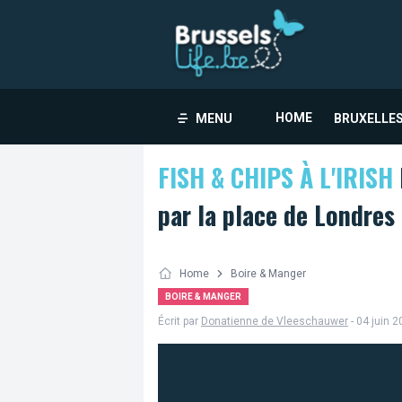
HOME
MENU
BRUXELLES
FISH & CHIPS À L'IRISH
par la place de Londres 
Home
Boire & Manger
BOIRE & MANGER
Écrit par
Donatienne de Vleeschauwer
- 04 juin 2