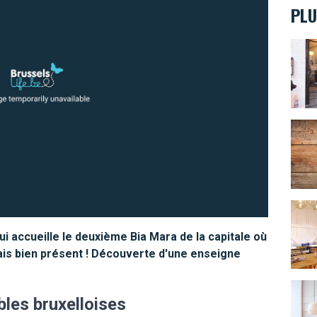
PLU
ÖTAP:
Chuma
G Spu
qui accueille le deuxième Bia Mara de la capitale où
is bien présent ! Découverte d'une enseigne
TERO 
ables bruxelloises