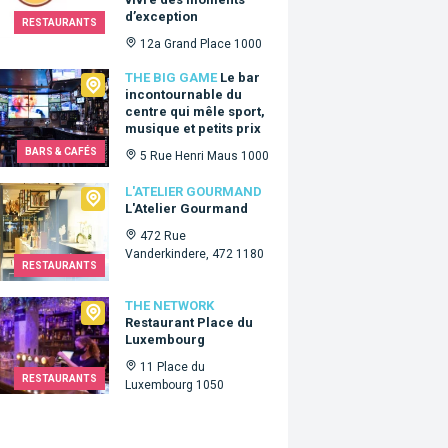
d’exception
RESTAURANTS
12a Grand Place 1000
Big Game
THE BIG GAME
Le bar
incontournable du
centre qui mêle sport,
musique et petits prix
BARS & CAFÉS
5 Rue Henri Maus 1000
lier Gourmand
L'ATELIER GOURMAND
L'Atelier Gourmand
472 Rue
Vanderkindere, 472 1180
RESTAURANTS
Network
THE NETWORK
Restaurant Place du
Luxembourg
11 Place du
RESTAURANTS
Luxembourg 1050