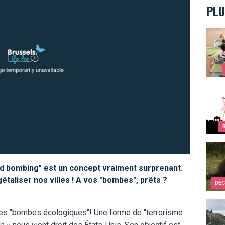
PLU
Quand
Top 1
Un re
ed bombing" est un concept vraiment surprenant.
aliser nos villes ! A vos "bombes", prêts ?
DÉC
Diman
bles "bombes écologiques"! Une forme de "terrorisme