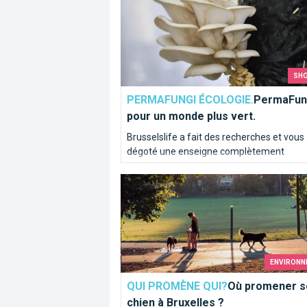
intérieur... Mais que nenni, c'est le barbec
entre amis qui s'impose ! Voici les règles 
vigueur !
SH
PERMAFUNGI ÉCOLOGIE.
PermaFung
pour un monde plus vert.
Brusselslife a fait des recherches et vous
dégoté une enseigne complètement
écologique qui vend des produits à partir 
Où promener son chien à Bruxelles ?
marc de café recyclé pour respecter la na
au quotidien. La circularité et les champi
sont leur dada !
ENVIRONN
QUI PROMÈNE QUI?
Où promener s
chien à Bruxelles ?