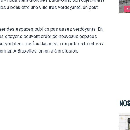
 » nous vient droit des États-Unis. Son objectif est
lles a beau être une ville très verdoyante, on peut
B
ser des espaces publics pas assez verdoyants. En
es citoyens peuvent créer de nouveaux espaces
nacessibles. Une fois lancées, ces petites bombes à
rmer. A Bruxelles, on en a à profusion.
NOS
Kids