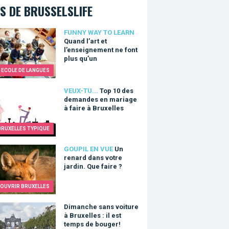
S DE BRUSSELSLIFE
 l’art et l’enseignement ne font plus qu’un
FUNNY WAY TO LEARN
Quand l’art et
l’enseignement ne font
plus qu’un
ECOLE DE LANGUES
0 des demandes en mariage à faire à Bruxelles
VEUX-TU...
Top 10 des
demandes en mariage
à faire à Bruxelles
BRUXELLES TYPIQUE
nard dans votre jardin. Que faire ?
GOUPIL EN VUE
Un
renard dans votre
jardin. Que faire ?
OUVRIR BRUXELLES
che sans voiture à Bruxelles : il est temps de bouger!
Dimanche sans voiture
à Bruxelles : il est
temps de bouger!