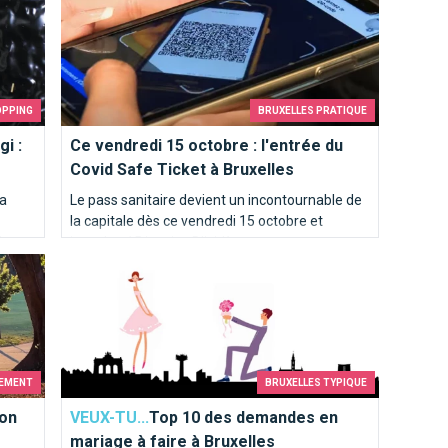
ue
en
OPPING
BRUXELLES PRATIQUE
i :
Ce vendredi 15 octobre : l'entrée du
Covid Safe Ticket à Bruxelles
 a
Le pass sanitaire devient un incontournable de
la capitale dès ce vendredi 15 octobre et
de
jusqu'au 15 janvier. D'ici-là nous constaterons
ture
Top 10 des demandes en mariage à faire à Bruxelles
son efficacité à Bruxelles... ou pas ! Il est temps
gnons
que cette crise cesse !
EMENT
BRUXELLES TYPIQUE
on
VEUX-TU...
Top 10 des demandes en
mariage à faire à Bruxelles