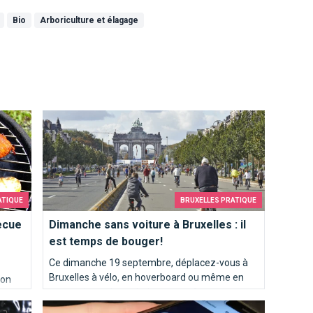
Bio
Arboriculture et élagage
ans quelles conditions ?
Dimanche sans voiture à Bruxelles : il est temps de bo
ATIQUE
BRUXELLES PRATIQUE
ecue
Dimanche sans voiture à Bruxelles : il
est temps de bouger!
Ce dimanche 19 septembre, déplacez-vous à
Bruxelles à vélo, en hoverboard ou même en
son
poney si vous le souhaitez et profitez
ait
Ce vendredi 15 octobre : l'entrée du Covid Safe Ticket 
d'activités bruxelloises !
ur en