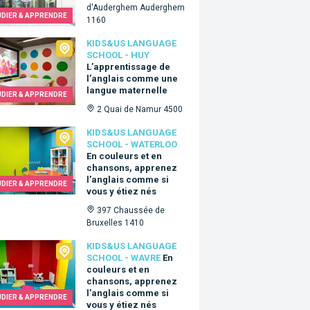
d'Auderghem Auderghem
UDIER & APPRENDRE
1160
Us language school - Huy
KIDS&US LANGUAGE
SCHOOL - HUY
L’apprentissage de
l’anglais comme une
langue maternelle
UDIER & APPRENDRE
2 Quai de Namur 4500
Us language school - Waterloo
KIDS&US LANGUAGE
SCHOOL - WATERLOO
En couleurs et en
chansons, apprenez
l’anglais comme si
UDIER & APPRENDRE
vous y étiez nés
397 Chaussée de
Bruxelles 1410
Us language school - Wavre
KIDS&US LANGUAGE
SCHOOL - WAVRE
En
couleurs et en
chansons, apprenez
l’anglais comme si
UDIER & APPRENDRE
vous y étiez nés