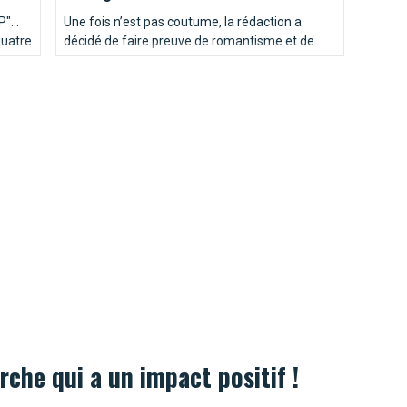
"...
Une fois n’est pas coutume, la rédaction a
quatre
décidé de faire preuve de romantisme et de
e
vous soumettre ses idées très inspirées pour
!
une demande en mariage idyllique à Bruxelles.
Voici notre “Top 10” des endroits où poser le
genou par terre…
rche qui a un impact positif !