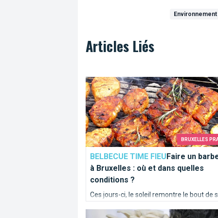
Environnement
Articles Liés
Faire un barbecue à Bruxelles : où et d
BRUXELLES PR
BELBECUE TIME FIEU
Faire un barb
à Bruxelles : où et dans quelles
conditions ?
Ces jours-ci, le soleil remontre le bout de 
nez (et pas qu'un peu mon neveu), on aur
PermaFungi : pour un monde plus vert.
presque même envie d'un peu de fraîche