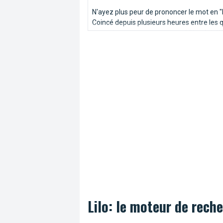
N'ayez plus peur de prononcer le mot en "P
Coincé depuis plusieurs heures entre les 
murs de votre appartement... Milou frétill
d’impatience à l’idée de sortir au grand air 
Lilo: le moteur de reche