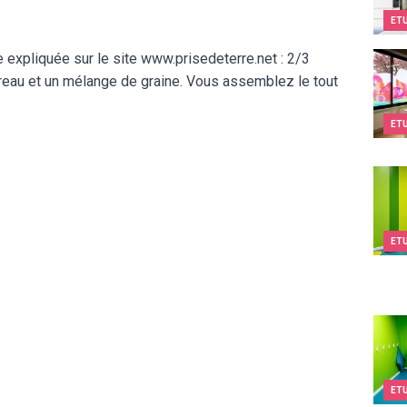
ET
 expliquée sur le site www.prisedeterre.net : 2/3
Kids&
terreau et un mélange de graine. Vous assemblez le tout
ET
Kids&
ET
Kids&
ET