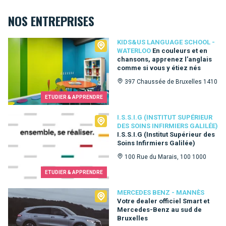
NOS ENTREPRISES
Kids&Us language school - Waterloo
KIDS&US LANGUAGE SCHOOL -
WATERLOO
En couleurs et en
chansons, apprenez l’anglais
comme si vous y étiez nés
397 Chaussée de Bruxelles 1410
ETUDIER & APPRENDRE
I.S.S.I.G (Institut Supérieur des Soins Infirmiers Galilée)
I.S.S.I.G (INSTITUT SUPÉRIEUR
DES SOINS INFIRMIERS GALILÉE)
I.S.S.I.G (Institut Supérieur des
Soins Infirmiers Galilée)
100 Rue du Marais, 100 1000
ETUDIER & APPRENDRE
Mercedes Benz - Mannès
MERCEDES BENZ - MANNÈS
Votre dealer officiel Smart et
Mercedes-Benz au sud de
Bruxelles