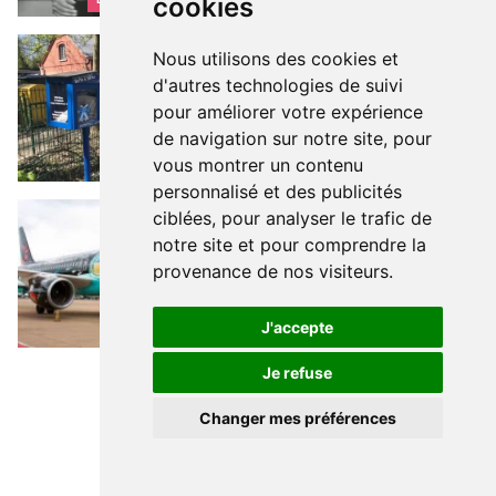
cookies
Trouver sa boîte à livres à Bruxelles
LECTURE
Trouver sa boîte à
Nous utilisons des cookies et
livres à Bruxelles
d'autres technologies de suivi
pour améliorer votre expérience
de navigation sur notre site, pour
vous montrer un contenu
LIBRAIRIES
personnalisé et des publicités
Tintin dans toutes les langues
BD WORLD
Tintin dans toutes
ciblées, pour analyser le trafic de
les langues
notre site et pour comprendre la
provenance de nos visiteurs.
J'accepte
TINTIN
Je refuse
Changer mes préférences