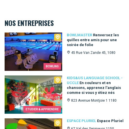
NOS ENTREPRISES
Bowlmaster
BOWLMASTER
Renversez les
quilles entre amis pour une
soirée de folie
45 Rue Van Zande 45, 1080
BOWLING
Kids&Us language school - Uccle
KIDS&US LANGUAGE SCHOOL -
UCCLE
En couleurs et en
chansons, apprenez l’anglais
comme si vous y étiez nés
823 Avenue Montjoie 1 1180
ETUDIER & APPRENDRE
Espace Pluriel
ESPACE PLURIEL
Espace Pluriel
67 Val des Seigneurs 1150