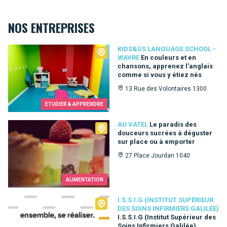
NOS ENTREPRISES
Kids&Us language school - Wavre
KIDS&US LANGUAGE SCHOOL -
WAVRE
En couleurs et en
chansons, apprenez l’anglais
comme si vous y étiez nés
13 Rue des Volontaires 1300
ETUDIER & APPRENDRE
Au Vatel
AU VATEL
Le paradis des
douceurs sucrées à déguster
sur place ou à emporter
27 Place Jourdan 1040
ALIMENTATION
I.S.S.I.G (Institut Supérieur des Soins Infirmiers Galilée)
I.S.S.I.G (INSTITUT SUPÉRIEUR
DES SOINS INFIRMIERS GALILÉE)
I.S.S.I.G (Institut Supérieur des
Soins Infirmiers Galilée)