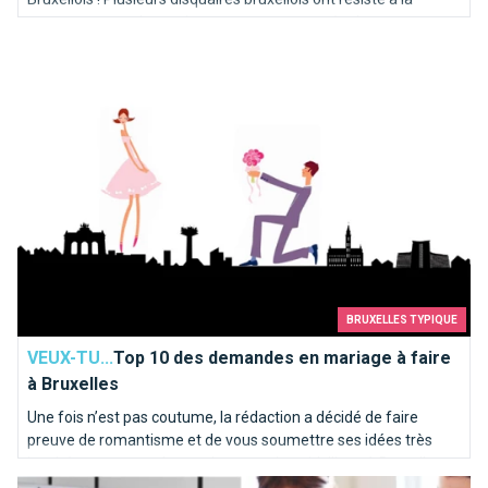
concurrence et des petits nouveaux tentent également
Top 10 des demandes en mariage à faire à Bruxelles
l'aventure de la galette noire.
BRUXELLES TYPIQUE
VEUX-TU...
Top 10 des demandes en mariage à faire
à Bruxelles
Une fois n’est pas coutume, la rédaction a décidé de faire
preuve de romantisme et de vous soumettre ses idées très
inspirées pour une demande en mariage idyllique à Bruxelles.
Pourquoi apprendre le français à Bruxelles ?
Voici notre “Top 10” des endroits où poser le genou par terre…