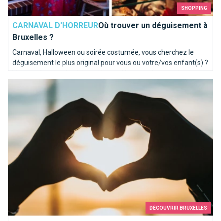
SHOPPING
CARNAVAL D'HORREUR
Où trouver un déguisement à
Bruxelles ?
Carnaval, Halloween ou soirée costumée, vous cherchez le
déguisement le plus original pour vous ou votre/vos enfant(s) ?
Votre quête s'arrête ici, voici les meilleures adresses de
Les vrai(e)s Bruxellois(es) aiment les Français(es)
magasins de déguisement de la capitale !
DÉCOUVRIR BRUXELLES