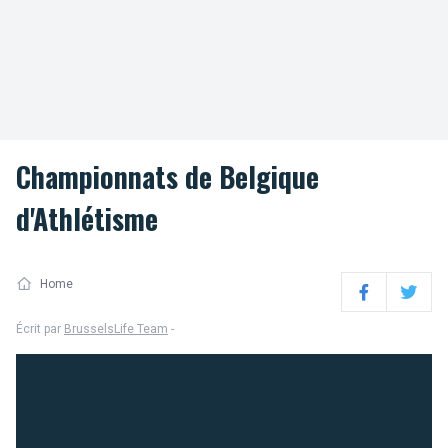
Championnats de Belgique
d'Athlétisme
Home
Facebook
Twitter
Écrit par
BrusselsLife Team
-