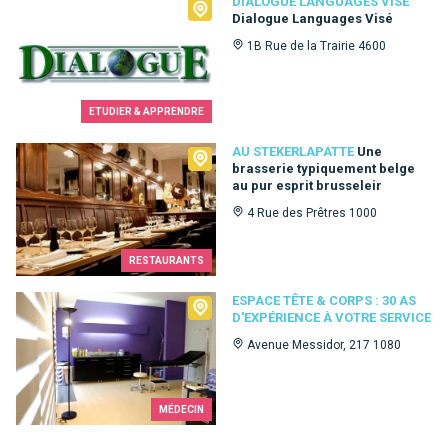
Dialogue Languages Visé
DIALOGUE LANGUAGES VISÉ
Dialogue Languages Visé
1B Rue de la Trairie 4600
ETUDIER & APPRENDRE
Au Stekerlapatte
AU STEKERLAPATTE
Une
brasserie typiquement belge
au pur esprit brusseleir
4 Rue des Prêtres 1000
RESTAURANTS
Espace Tête & Corps : 30 as d'expérience à votre service
ESPACE TÊTE & CORPS : 30 AS
D'EXPÉRIENCE À VOTRE SERVICE
Avenue Messidor, 217 1080
MÉDECIN