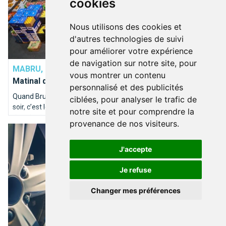
cookies
Nous utilisons des cookies et
d'autres technologies de suivi
pour améliorer votre expérience
SHOPPING
de navigation sur notre site, pour
MABRU, MARCHÉ DES CHEFS
Une nuit au Marché
vous montrer un contenu
Matinal de Bruxelles
personnalisé et des publicités
Quand Bruxelles s’endort, le Marché Matinal s’éveille… Chaque
ciblées, pour analyser le trafic de
soir, c’est le même rituel, les mêmes habitudes. Rendez-vous
notre site et pour comprendre la
dans les halles de Mabru, le long du Quai aux Usines, à la
provenance de nos visiteurs.
Les bons plans sur Bruxelles pour votre voiture
frontière du domaine royale de Laeken...
J'accepte
Je refuse
Changer mes préférences