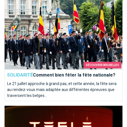
DÉCOUVRIR BRUXELLES
SOLIDARITÉ
Comment bien fêter la fête nationale?
Le 21 juillet approche à grand pas, et cette année, la fête sera
au rendez-vous mais adaptée aux différentes épreuves que
traversent les belges...
Les voitures Tesla à Bruxelles