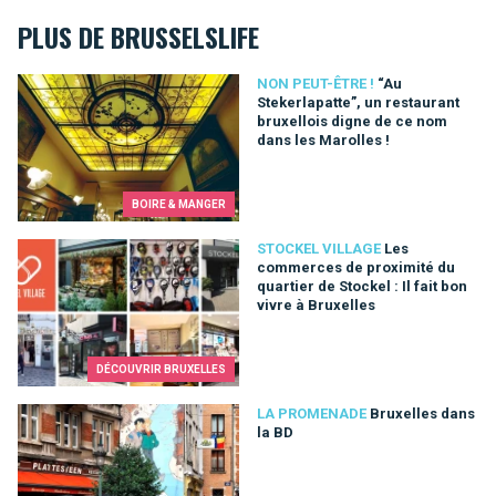
PLUS DE BRUSSELSLIFE
“Au Stekerlapatte”, un restaurant bruxellois digne de ce nom d
NON PEUT-ÊTRE !
“Au
Stekerlapatte”, un restaurant
bruxellois digne de ce nom
dans les Marolles !
BOIRE & MANGER
Les commerces de proximité du quartier de Stockel : Il fait bo
STOCKEL VILLAGE
Les
commerces de proximité du
quartier de Stockel : Il fait bon
vivre à Bruxelles
DÉCOUVRIR BRUXELLES
Bruxelles dans la BD
LA PROMENADE
Bruxelles dans
la BD