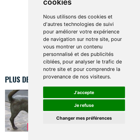
cookies
Nous utilisons des cookies et
d'autres technologies de suivi
pour améliorer votre expérience
de navigation sur notre site, pour
vous montrer un contenu
personnalisé et des publicités
ciblées, pour analyser le trafic de
notre site et pour comprendre la
provenance de nos visiteurs.
PLUS DE BRUSSELSLIFE
J'accepte
Bruxelles, une ville adaptée aux chiens
WAF WAF
Bruxelles, une ville
adaptée aux chiens
Je refuse
Changer mes préférences
BRUXELLES PRATIQUE