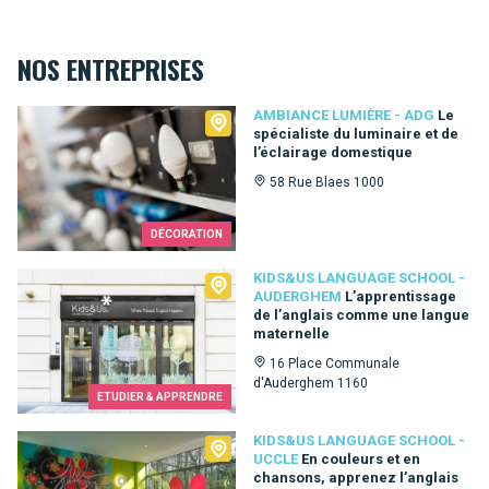
NOS ENTREPRISES
Ambiance Lumière - ADG
AMBIANCE LUMIÈRE - ADG
Le
spécialiste du luminaire et de
l’éclairage domestique
58 Rue Blaes 1000
DÉCORATION
Kids&Us language school - Auderghem
KIDS&US LANGUAGE SCHOOL -
AUDERGHEM
L’apprentissage
de l’anglais comme une langue
maternelle
16 Place Communale
d'Auderghem 1160
ETUDIER & APPRENDRE
Kids&Us language school - Uccle
KIDS&US LANGUAGE SCHOOL -
UCCLE
En couleurs et en
chansons, apprenez l’anglais