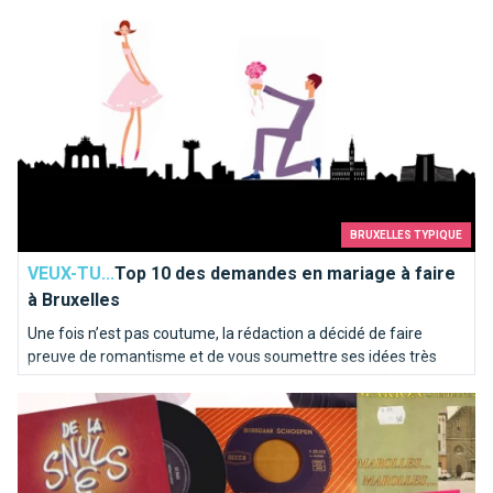
BRUXELLES TYPIQUE
VEUX-TU...
Top 10 des demandes en mariage à faire
à Bruxelles
Une fois n’est pas coutume, la rédaction a décidé de faire
preuve de romantisme et de vous soumettre ses idées très
inspirées pour une demande en mariage idyllique à Bruxelles.
Top 10 des chansons kitschs consacrées à Bruxelles
Voici notre “Top 10” des endroits où poser le genou par terre…