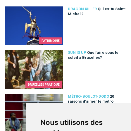
Qui es-tu Saint-Michel ?
DRAGON KILLER
Qui es-tu Saint-
Michel ?
PATRIMOINE
Que faire sous le soleil à Bruxelles?
SUN IS UP
Que faire sous le
soleil à Bruxelles?
BRUXELLES PRATIQUE
20 raisons d'aimer le métro
MÉTRO-BOULOT-DODO
20
raisons d'aimer le métro
Nous utilisons des
MOBILITÉ