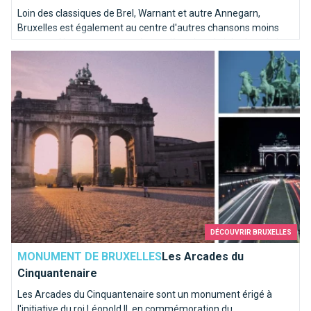
Loin des classiques de Brel, Warnant et autre Annegarn,
Bruxelles est également au centre d'autres chansons moins
connues. Nous avons poussé une pièce dans le juke-box de la
Les Arcades du Cinquantenaire
capitale de l'Europe pour en sortir les mélodies les plus kitschs.
DÉCOUVRIR BRUXELLES
MONUMENT DE BRUXELLES
Les Arcades du
Cinquantenaire
Les Arcades du Cinquantenaire sont un monument érigé à
l'initiative du roi Léopold II, en commémoration du