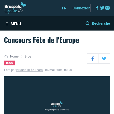
Facebo
Twitt
In
FR
Connexion
Recherche
MENU
Concours Fête de l'Europe
Home
Blog
Facebook
Twitter
BLOG
Écrit par
BrusselsLife Team
- 04 mai 2006, 00:00