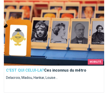
Ces inconnus du métro
! Un site pour les généalogistes et les curieux.
MOBILITÉ
C'EST QUI CELUI-LA?
Ces inconnus du métro
Delacroix, Madou, Hankar, Louise...
Top 10 des demandes en mariage à faire à Bruxelles