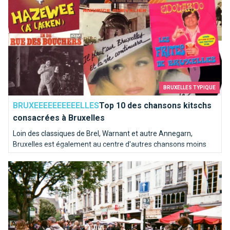
BRUXELLES TYPIQUE
BRUXEEEEEEEEEELLES
Top 10 des chansons kitschs
consacrées à Bruxelles
Loin des classiques de Brel, Warnant et autre Annegarn,
Bruxelles est également au centre d'autres chansons moins
connues. Nous avons poussé une pièce dans le juke-box de la
Bruxelles ma belle
capitale de l'Europe pour en sortir les mélodies les plus kitschs.