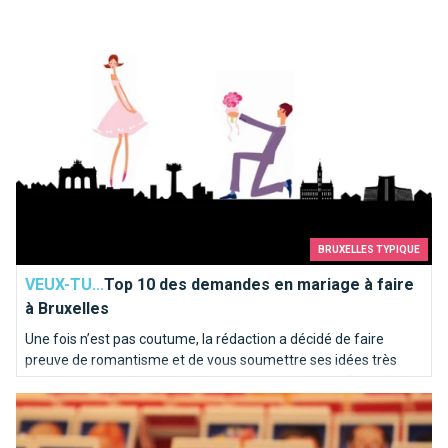
BRUXELLES TYPIQUE
VEUX-TU...
Top 10 des demandes en mariage à faire
à Bruxelles
Une fois n’est pas coutume, la rédaction a décidé de faire
preuve de romantisme et de vous soumettre ses idées très
inspirées pour une demande en mariage idyllique à Bruxelles.
Ces inconnus du métro
Voici notre “Top 10” des endroits où poser le genou par terre…