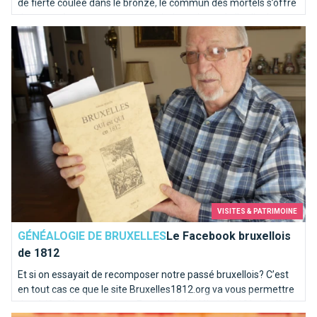
de fierté coulée dans le bronze, le commun des mortels s’offre
de temps à autre une pause sanitaire qui sort de l’ordinaire.
Le Facebook bruxellois de 1812
Sélection d’adresses pour vos petits besoins...
VISITES & PATRIMOINE
GÉNÉALOGIE DE BRUXELLES
Le Facebook bruxellois
de 1812
Et si on essayait de recomposer notre passé bruxellois? C’est
en tout cas ce que le site Bruxelles1812.org va vous permettre
de vérifier. C’est un peu un Facebook du début du 19ème siècle