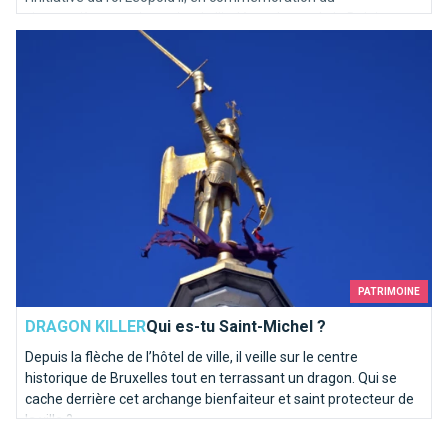
cinquantième anniversaire de l'indépendance de la Belgique en
Qui es-tu Saint-Michel ?
1905.
PATRIMOINE
DRAGON KILLER
Qui es-tu Saint-Michel ?
Depuis la flèche de l’hôtel de ville, il veille sur le centre
historique de Bruxelles tout en terrassant un dragon. Qui se
cache derrière cet archange bienfaiteur et saint protecteur de
la ville ?
Top 10 des demandes en mariage à faire à Bruxelles