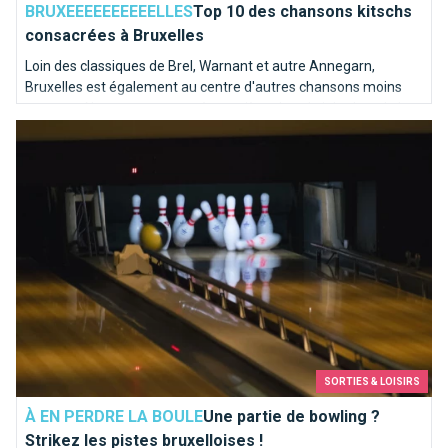
BRUXEEEEEEEEEELLES
Top 10 des chansons kitschs
consacrées à Bruxelles
Loin des classiques de Brel, Warnant et autre Annegarn,
Bruxelles est également au centre d'autres chansons moins
connues. Nous avons poussé une pièce dans le juke-box de la
Une partie de bowling ? Strikez les pistes bruxelloises !
capitale de l'Europe pour en sortir les mélodies les plus kitschs.
SORTIES & LOISIRS
À EN PERDRE LA BOULE
Une partie de bowling ?
Strikez les pistes bruxelloises !