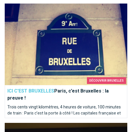
Paris, c’est Bruxelles : la preuve !
DÉCOUVRIR BRUXELLES
ICI C'EST BRUXELLES
Paris, c’est Bruxelles : la
preuve !
Trois cents vingt kilomètres, 4 heures de voiture, 100 minutes
de train : Paris c’est la porte à côté ! Les capitales française et
belge partagent bien plus qu’une rivière homonyme. Itinéraire
Une partie de bowling ? Strikez les pistes bruxelloises !
en bord de Seine sur les traces de la Senne...