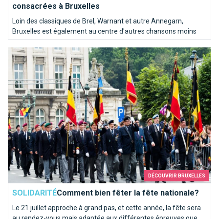
consacrées à Bruxelles
Loin des classiques de Brel, Warnant et autre Annegarn,
Bruxelles est également au centre d'autres chansons moins
connues. Nous avons poussé une pièce dans le juke-box de la
Comment bien fêter la fête nationale?
capitale de l'Europe pour en sortir les mélodies les plus kitschs.
DÉCOUVRIR BRUXELLES
SOLIDARITÉ
Comment bien fêter la fête nationale?
Le 21 juillet approche à grand pas, et cette année, la fête sera
au rendez-vous mais adaptée aux différentes épreuves que