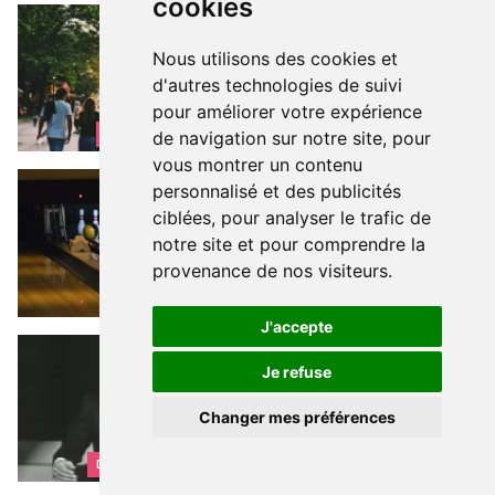
cookies
Les meilleures façons de faire des rencontres à Bruxelles
ON S'EST DEJA VUS, NON?
Les
meilleures façons de faire des
rencontres à Bruxelles
Nous utilisons des cookies et
d'autres technologies de suivi
pour améliorer votre expérience
de navigation sur notre site, pour
BRUXELLES PRATIQUE
vous montrer un contenu
Une partie de bowling ? Strikez les pistes bruxelloises !
À EN PERDRE LA BOULE
Une
personnalisé et des publicités
partie de bowling ? Strikez les
ciblées, pour analyser le trafic de
pistes bruxelloises !
notre site et pour comprendre la
provenance de nos visiteurs.
SORTIES & LOISIRS
J'accepte
Ils chantent Bruxelles
Ils chantent Bruxelles
Je refuse
Changer mes préférences
DÉCOUVRIR BRUXELLES