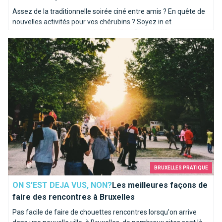
Assez de la traditionnelle soirée ciné entre amis ? En quête de
nouvelles activités pour vos chérubins ? Soyez in et
programmez-vous une soirée bowling. Brusselslife a
Les meilleures façons de faire des rencontres à Bruxelles
sélectionné pour vous les meilleures pistes de la capitale.
BRUXELLES PRATIQUE
ON S'EST DEJA VUS, NON?
Les meilleures façons de
faire des rencontres à Bruxelles
Pas facile de faire de chouettes rencontres lorsqu'on arrive