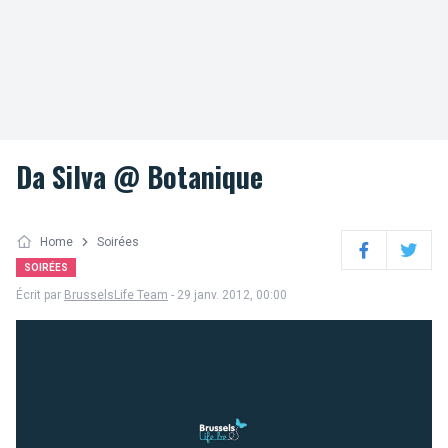
Da Silva @ Botanique
Home
Soirées
Facebook
Twitter
SOIRÉES
Écrit par
BrusselsLife Team
- 29 janv. 2012, 00:00