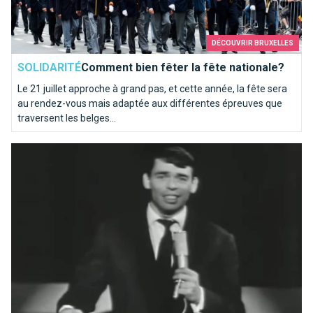
DÉCOUVRIR BRUXELLES
SOLIDARITÉ
Comment bien fêter la fête nationale?
Le 21 juillet approche à grand pas, et cette année, la fête sera
au rendez-vous mais adaptée aux différentes épreuves que
traversent les belges...
Ils chantent Bruxelles