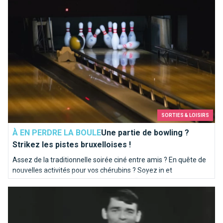
SORTIES & LOISIRS
À EN PERDRE LA BOULE
Une partie de bowling ?
Strikez les pistes bruxelloises !
Assez de la traditionnelle soirée ciné entre amis ? En quête de
nouvelles activités pour vos chérubins ? Soyez in et
programmez-vous une soirée bowling. Brusselslife a
Ils chantent Bruxelles
sélectionné pour vous les meilleures pistes de la capitale.