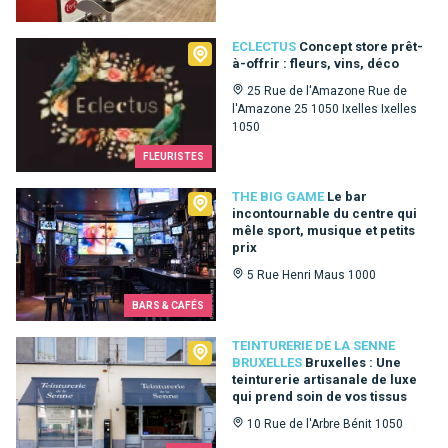
Eclectus
ECLECTUS
Concept store prêt-
à-offrir : fleurs, vins, déco
25 Rue de l'Amazone Rue de
l'Amazone 25 1050 Ixelles Ixelles
1050
FLEURISTES
The Big Game
THE BIG GAME
Le bar
incontournable du centre qui
mêle sport, musique et petits
prix
5 Rue Henri Maus 1000
BARS & CAFÉS
Teinturerie de la Senne Bruxelles
TEINTURERIE DE LA SENNE
BRUXELLES
Bruxelles : Une
teinturerie artisanale de luxe
qui prend soin de vos tissus
10 Rue de l'Arbre Bénit 1050