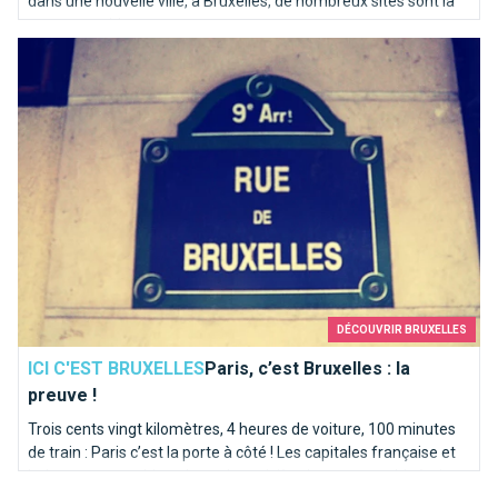
dans une nouvelle ville, à Bruxelles, de nombreux sites sont là
pour vous aider.
Paris, c’est Bruxelles : la preuve !
DÉCOUVRIR BRUXELLES
ICI C'EST BRUXELLES
Paris, c’est Bruxelles : la
preuve !
Trois cents vingt kilomètres, 4 heures de voiture, 100 minutes
de train : Paris c’est la porte à côté ! Les capitales française et
belge partagent bien plus qu’une rivière homonyme. Itinéraire