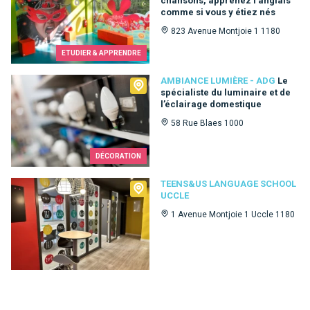
chansons, apprenez l’anglais
comme si vous y étiez nés
823 Avenue Montjoie 1 1180
ETUDIER & APPRENDRE
Ambiance Lumière - ADG
AMBIANCE LUMIÈRE - ADG
Le
spécialiste du luminaire et de
l’éclairage domestique
58 Rue Blaes 1000
DÉCORATION
Teens&Us language school Uccle
TEENS&US LANGUAGE SCHOOL
UCCLE
1 Avenue Montjoie 1 Uccle 1180