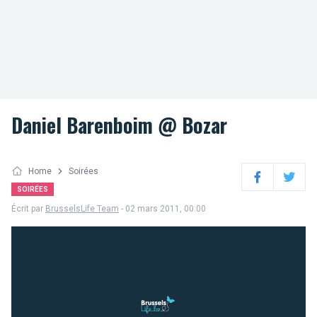
Daniel Barenboim @ Bozar
Home
Soirées
Facebook
Twitter
SOIRÉES
Écrit par
BrusselsLife Team
- 02 mars 2011, 00:00