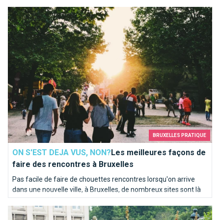
belge partagent bien plus qu’une rivière homonyme. Itinéraire
Les meilleures façons de faire des rencontres à Bruxelles
en bord de Seine sur les traces de la Senne...
BRUXELLES PRATIQUE
ON S'EST DEJA VUS, NON?
Les meilleures façons de
faire des rencontres à Bruxelles
Pas facile de faire de chouettes rencontres lorsqu'on arrive
dans une nouvelle ville, à Bruxelles, de nombreux sites sont là
pour vous aider.
Comment bien fêter la fête nationale?