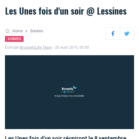
Les Unes fois d'un soir @ Lessines
Home
Soirées
Facebook
Twitter
SOIRÉES
Écrit par
BrusselsLife Team
- 25 août 2010, 00:00
Les Unes fois d'un soir réuniront le 8 septembre