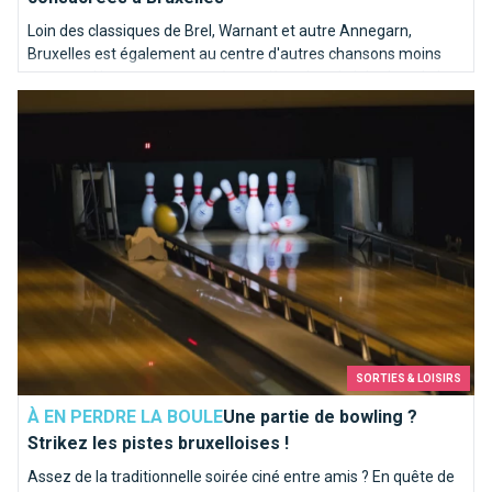
Loin des classiques de Brel, Warnant et autre Annegarn,
Bruxelles est également au centre d'autres chansons moins
connues. Nous avons poussé une pièce dans le juke-box de la
Une partie de bowling ? Strikez les pistes bruxelloises !
capitale de l'Europe pour en sortir les mélodies les plus kitschs.
SORTIES & LOISIRS
À EN PERDRE LA BOULE
Une partie de bowling ?
Strikez les pistes bruxelloises !
Assez de la traditionnelle soirée ciné entre amis ? En quête de