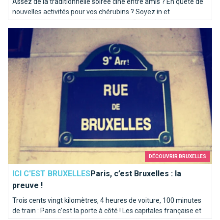
Assez de la traditionnelle soirée ciné entre amis ? En quête de
nouvelles activités pour vos chérubins ? Soyez in et
programmez-vous une soirée bowling. Brusselslife a
Paris, c’est Bruxelles : la preuve !
sélectionné pour vous les meilleures pistes de la capitale.
DÉCOUVRIR BRUXELLES
ICI C'EST BRUXELLES
Paris, c’est Bruxelles : la
preuve !
Trois cents vingt kilomètres, 4 heures de voiture, 100 minutes
de train : Paris c’est la porte à côté ! Les capitales française et