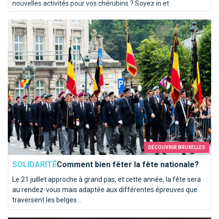
nouvelles activités pour vos chérubins ? Soyez in et
programmez-vous une soirée bowling. Brusselslife a
Comment bien fêter la fête nationale?
sélectionné pour vous les meilleures pistes de la capitale.
DÉCOUVRIR BRUXELLES
SOLIDARITÉ
Comment bien fêter la fête nationale?
Le 21 juillet approche à grand pas, et cette année, la fête sera
au rendez-vous mais adaptée aux différentes épreuves que
traversent les belges...