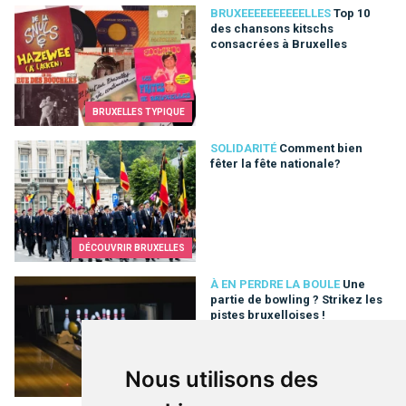
Top 10 des chansons kitschs consacrées à Bruxelles
BRUXEEEEEEEEEELLES
Top 10
des chansons kitschs
consacrées à Bruxelles
BRUXELLES TYPIQUE
Comment bien fêter la fête nationale?
SOLIDARITÉ
Comment bien
fêter la fête nationale?
DÉCOUVRIR BRUXELLES
Une partie de bowling ? Strikez les pistes bruxelloises !
À EN PERDRE LA BOULE
Une
partie de bowling ? Strikez les
pistes bruxelloises !
Nous utilisons des
SORTIES & LOISIRS