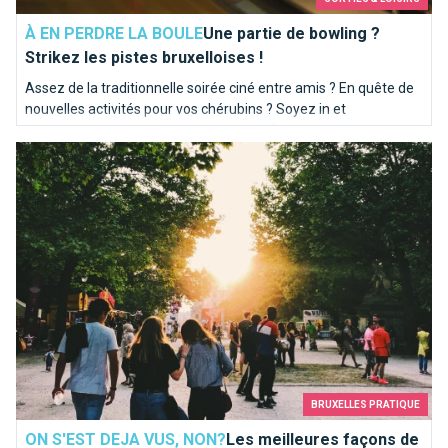
À EN PERDRE LA BOULE
Une partie de bowling ?
Strikez les pistes bruxelloises !
Assez de la traditionnelle soirée ciné entre amis ? En quête de
nouvelles activités pour vos chérubins ? Soyez in et
programmez-vous une soirée bowling. Brusselslife a
Les meilleures façons de faire des rencontres à Bruxelles
sélectionné pour vous les meilleures pistes de la capitale.
BRUXELLES PRATIQUE
ON S'EST DEJA VUS, NON?
Les meilleures façons de