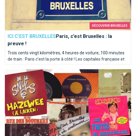
DÉCOUVRIR BRUXELLES
ICI C'EST BRUXELLES
Paris, c’est Bruxelles : la
preuve !
Trois cents vingt kilomètres, 4 heures de voiture, 100 minutes
de train : Paris c’est la porte à côté ! Les capitales française et
belge partagent bien plus qu’une rivière homonyme. Itinéraire
Top 10 des chansons kitschs consacrées à Bruxelles
en bord de Seine sur les traces de la Senne...