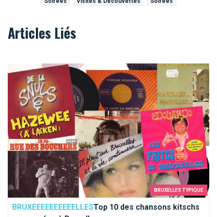
Soirées
Visites & Découvertes
Soirées
Articles Liés
Top 10 des chansons kitschs consacrées à Bruxelles
BRUXELLES TYPIQUE
BRUXEEEEEEEEEELLES
Top 10 des chansons kitschs