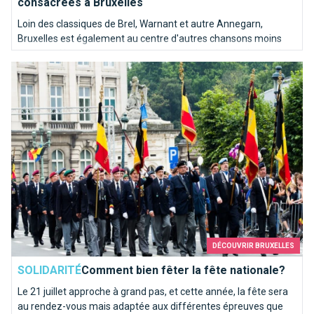
consacrées à Bruxelles
Loin des classiques de Brel, Warnant et autre Annegarn,
Bruxelles est également au centre d'autres chansons moins
connues. Nous avons poussé une pièce dans le juke-box de la
Comment bien fêter la fête nationale?
capitale de l'Europe pour en sortir les mélodies les plus kitschs.
DÉCOUVRIR BRUXELLES
SOLIDARITÉ
Comment bien fêter la fête nationale?
Le 21 juillet approche à grand pas, et cette année, la fête sera
au rendez-vous mais adaptée aux différentes épreuves que