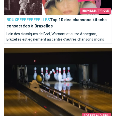
BRUXELLES TYPIQUE
BRUXEEEEEEEEEELLES
Top 10 des chansons kitschs
consacrées à Bruxelles
Loin des classiques de Brel, Warnant et autre Annegarn,
Bruxelles est également au centre d'autres chansons moins
connues. Nous avons poussé une pièce dans le juke-box de la
Une partie de bowling ? Strikez les pistes bruxelloises !
capitale de l'Europe pour en sortir les mélodies les plus kitschs.
SORTIES & LOISIRS