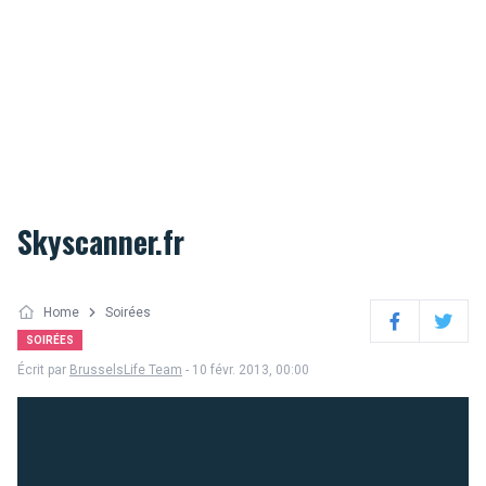
Skyscanner.fr
Home
Soirées
Facebook
Twitter
SOIRÉES
Écrit par
BrusselsLife Team
- 10 févr. 2013, 00:00