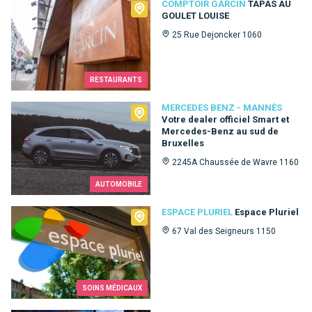
Comptoir Garcin
COMPTOIR GARCIN
TAPAS AU
GOULET LOUISE
25 Rue Dejoncker 1060
RESTAURANTS
Mercedes Benz - Mannès
MERCEDES BENZ - MANNÈS
Votre dealer officiel Smart et
Mercedes-Benz au sud de
Bruxelles
2245A Chaussée de Wavre 1160
AUTOMOBILE
Espace Pluriel
ESPACE PLURIEL
Espace Pluriel
67 Val des Seigneurs 1150
SOINS MÉDICAUX