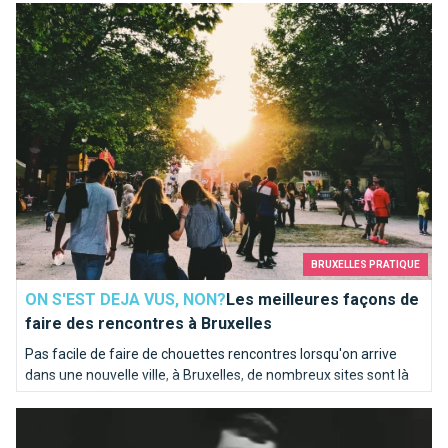
Les meilleures façons de faire des rencontres à Bruxelles
en bord de Seine sur les traces de la Senne...
BRUXELLES PRATIQUE
ON S'EST DEJA VUS, NON?
Les meilleures façons de
faire des rencontres à Bruxelles
Pas facile de faire de chouettes rencontres lorsqu'on arrive
dans une nouvelle ville, à Bruxelles, de nombreux sites sont là
pour vous aider.
Ils chantent Bruxelles