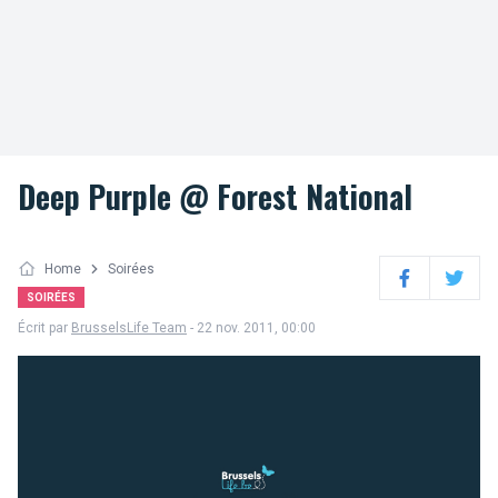
Deep Purple @ Forest National
Home
Soirées
Facebook
Twitter
SOIRÉES
Écrit par
BrusselsLife Team
- 22 nov. 2011, 00:00