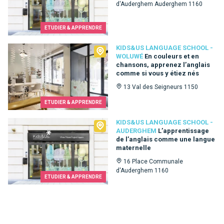
d'Auderghem Auderghem 1160
ETUDIER & APPRENDRE
Kids&Us language school - Woluwé
KIDS&US LANGUAGE SCHOOL -
WOLUWÉ
En couleurs et en
chansons, apprenez l’anglais
comme si vous y étiez nés
13 Val des Seigneurs 1150
ETUDIER & APPRENDRE
Kids&Us language school - Auderghem
KIDS&US LANGUAGE SCHOOL -
AUDERGHEM
L’apprentissage
de l’anglais comme une langue
maternelle
16 Place Communale
d'Auderghem 1160
ETUDIER & APPRENDRE