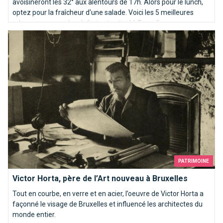
avoisineront les 32° aux alentours de 17h. Alors pour le lunch,
optez pour la fraîcheur d'une salade. Voici les 5 meilleures
adresses pour un lunch frais et estival à Bruxelles.
Victor Horta, père de l’Art nouveau à Bruxelles
PATRIMOINE
Victor Horta, père de l’Art nouveau à Bruxelles
Tout en courbe, en verre et en acier, l’oeuvre de Victor Horta a
façonné le visage de Bruxelles et influencé les architectes du
monde entier.