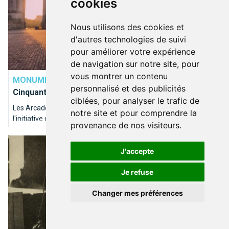
cookies
Nous utilisons des cookies et
d'autres technologies de suivi
pour améliorer votre expérience
de navigation sur notre site, pour
DÉCOUVRIR BRUXELLES
vous montrer un contenu
MONUMENT DE BRUXELLES
Les Arcades du
personnalisé et des publicités
Cinquantenaire
ciblées, pour analyser le trafic de
Les Arcades du Cinquantenaire sont un monument érigé à
notre site et pour comprendre la
l'initiative du roi Léopold II, en commémoration du
provenance de nos visiteurs.
cinquantième anniversaire de l'indépendance de la Belgique en
Victor Horta, père de l’Art nouveau à Bruxelles
1905.
J'accepte
Je refuse
Changer mes préférences