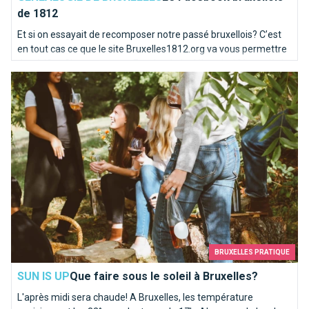
de 1812
Et si on essayait de recomposer notre passé bruxellois? C’est
en tout cas ce que le site Bruxelles1812.org va vous permettre
de vérifier. C’est un peu un Facebook du début du 19ème siècle
Que faire sous le soleil à Bruxelles?
! Un site pour les généalogistes et les curieux.
BRUXELLES PRATIQUE
SUN IS UP
Que faire sous le soleil à Bruxelles?
L'après midi sera chaude! A Bruxelles, les température