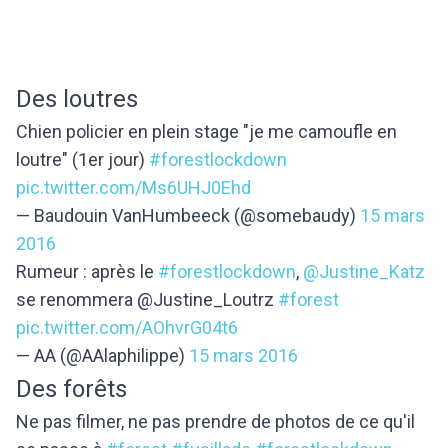
Des loutres
Chien policier en plein stage "je me camoufle en
loutre" (1er jour)
#forestlockdown
pic.twitter.com/Ms6UHJ0Ehd
— Baudouin VanHumbeeck (@somebaudy)
15 mars
2016
Rumeur : après le
#forestlockdown
,
@Justine_Katz
se renommera @Justine_Loutrz
#forest
pic.twitter.com/AOhvrG04t6
— AA (@AAlaphilippe)
15 mars 2016
Des forêts
Ne pas filmer, ne pas prendre de photos de ce qu'il