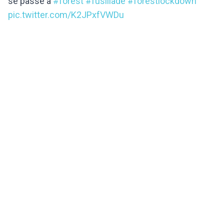
se passe à
#forest
#fusillade
#forestlockdown
pic.twitter.com/K2JPxfVWDu