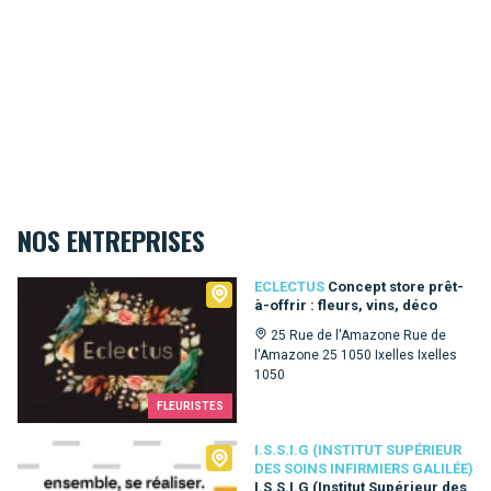
NOS ENTREPRISES
Eclectus
ECLECTUS
Concept store prêt-
à-offrir : fleurs, vins, déco
25 Rue de l'Amazone Rue de
l'Amazone 25 1050 Ixelles Ixelles
1050
FLEURISTES
I.S.S.I.G (Institut Supérieur des Soins Infirmiers Galilée)
I.S.S.I.G (INSTITUT SUPÉRIEUR
DES SOINS INFIRMIERS GALILÉE)
I.S.S.I.G (Institut Supérieur des