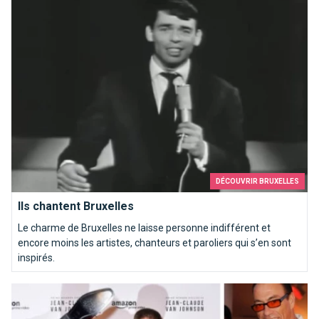
Ils chantent Bruxelles
! Un site pour les généalogistes et les curieux.
DÉCOUVRIR BRUXELLES
Ils chantent Bruxelles
Le charme de Bruxelles ne laisse personne indifférent et
encore moins les artistes, chanteurs et paroliers qui s’en sont
inspirés.
JCVD, le Bruxellois le plus aware