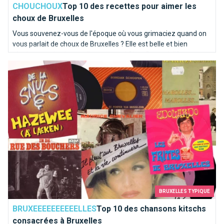
CHOUCHOUX
Top 10 des recettes pour aimer les
choux de Bruxelles
Vous souvenez-vous de l'époque où vous grimaciez quand on
vous parlait de choux de Bruxelles ? Elle est belle et bien
révolue pour la plupart d'entre vous ! Chez Brusselslife, ces
Top 10 des chansons kitschs consacrées à Bruxelles
recettes nous mettent déjà l'eau à la bouche !
BRUXELLES TYPIQUE
BRUXEEEEEEEEEELLES
Top 10 des chansons kitschs
consacrées à Bruxelles