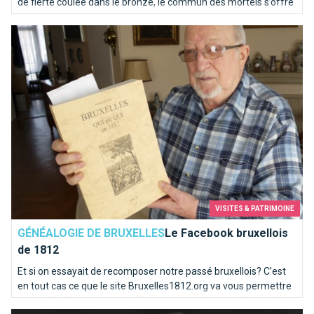
de fierté coulée dans le bronze, le commun des mortels s’offre
de temps à autre une pause sanitaire qui sort de l’ordinaire.
Le Facebook bruxellois de 1812
Sélection d’adresses pour vos petits besoins...
VISITES & PATRIMOINE
GÉNÉALOGIE DE BRUXELLES
Le Facebook bruxellois
de 1812
Et si on essayait de recomposer notre passé bruxellois? C’est
en tout cas ce que le site Bruxelles1812.org va vous permettre
de vérifier. C’est un peu un Facebook du début du 19ème siècle