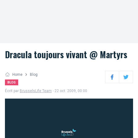
Dracula toujours vivant @ Martyrs
Home
Blog
Facebook
Twitter
BLOG
Écrit par
BrusselsLife Team
- 22 oct. 2009, 00:00