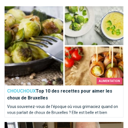
Top 10 des recettes pour aimer les choux de Bruxelles
ALIMENTATION
CHOUCHOUX
Top 10 des recettes pour aimer les
choux de Bruxelles
Vous souvenez-vous de l'époque où vous grimaciez quand on
vous parlait de choux de Bruxelles ? Elle est belle et bien
révolue pour la plupart d'entre vous ! Chez Brusselslife, ces
Le Facebook bruxellois de 1812
recettes nous mettent déjà l'eau à la bouche !