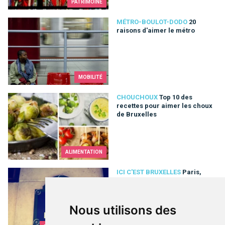
PATRIMOINE
20 raisons d'aimer le métro
MÉTRO-BOULOT-DODO
20
raisons d'aimer le métro
MOBILITÉ
Top 10 des recettes pour aimer les choux de Bruxelles
CHOUCHOUX
Top 10 des
recettes pour aimer les choux
de Bruxelles
ALIMENTATION
Paris, c’est Bruxelles : la preuve !
ICI C'EST BRUXELLES
Paris,
c’est Bruxelles : la preuve !
Nous utilisons des