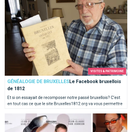
VISITES & PATRIMOINE
GÉNÉALOGIE DE BRUXELLES
Le Facebook bruxellois
de 1812
Et si on essayait de recomposer notre passé bruxellois? C’est
en tout cas ce que le site Bruxelles1812.org va vous permettre
de vérifier. C’est un peu un Facebook du début du 19ème siècle
JCVD, le Bruxellois le plus aware
! Un site pour les généalogistes et les curieux.