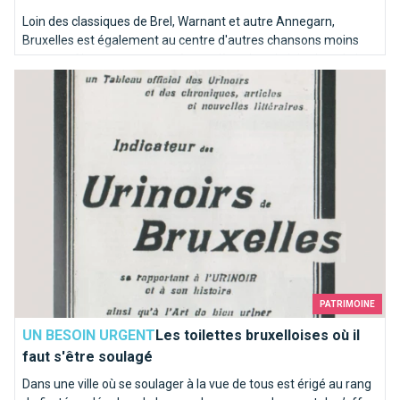
Loin des classiques de Brel, Warnant et autre Annegarn,
Bruxelles est également au centre d'autres chansons moins
connues. Nous avons poussé une pièce dans le juke-box de la
Les toilettes bruxelloises où il faut s'être soulagé
capitale de l'Europe pour en sortir les mélodies les plus kitschs.
PATRIMOINE
UN BESOIN URGENT
Les toilettes bruxelloises où il
faut s'être soulagé
Dans une ville où se soulager à la vue de tous est érigé au rang