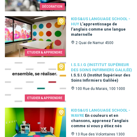
DÉCORATION
Kids&Us language school - Huy
KIDS&US LANGUAGE SCHOOL -
HUY
L’apprentissage de
l’anglais comme une langue
maternelle
2 Quai de Namur 4500
ETUDIER & APPRENDRE
I.S.S.I.G (Institut Supérieur des Soins Infirmiers Galilée)
I.S.S.I.G (INSTITUT SUPÉRIEUR
DES SOINS INFIRMIERS GALILÉE)
I.S.S.I.G (Institut Supérieur des
Soins Infirmiers Galilée)
100 Rue du Marais, 100 1000
ETUDIER & APPRENDRE
Kids&Us language school - Wavre
KIDS&US LANGUAGE SCHOOL -
WAVRE
En couleurs et en
chansons, apprenez l’anglais
comme si vous y étiez nés
13 Rue des Volontaires 1300