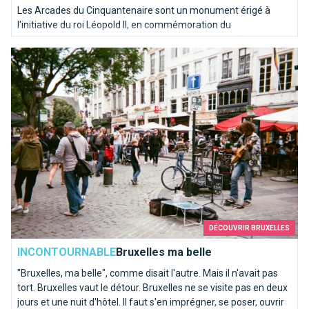
Les Arcades du Cinquantenaire sont un monument érigé à
l'initiative du roi Léopold II, en commémoration du
cinquantième anniversaire de l'indépendance de la Belgique en
Bruxelles ma belle
1905.
DÉCOUVRIR BRUXELLES
INCONTOURNABLE
Bruxelles ma belle
"Bruxelles, ma belle", comme disait l'autre. Mais il n'avait pas
tort. Bruxelles vaut le détour. Bruxelles ne se visite pas en deux
jours et une nuit d'hôtel. Il faut s'en imprégner, se poser, ouvrir