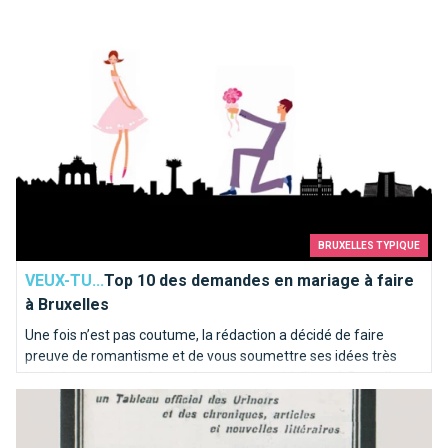
BRUXELLES TYPIQUE
VEUX-TU...
Top 10 des demandes en mariage à faire
à Bruxelles
Une fois n’est pas coutume, la rédaction a décidé de faire
preuve de romantisme et de vous soumettre ses idées très
inspirées pour une demande en mariage idyllique à Bruxelles.
Les toilettes bruxelloises où il faut s'être soulagé
Voici notre “Top 10” des endroits où poser le genou par terre…