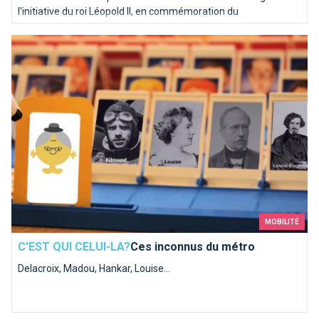
l'initiative du roi Léopold II, en commémoration du
cinquantième anniversaire de l'indépendance de la Belgique en
Ces inconnus du métro
1905.
MOBILITÉ
C'EST QUI CELUI-LA?
Ces inconnus du métro
Delacroix, Madou, Hankar, Louise...