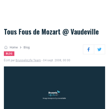
Tous Fous de Mozart @ Vaudeville
Home
Blog
Facebook
Twitter
BLOG
Écrit par
BrusselsLife Team
- 04 sept. 2008, 00:00