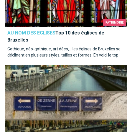
PATRIMOINE
AU NOM DES EGLISES
Top 10 des églises de
Bruxelles
Gothique, néo-gothique, art déco,... les églises de Bruxelles se
déclinent en plusieurs styles, tailles et formes. En voici le top
10, totalement subjectif, de la rédaction de BrusselsLife.be
La Senne coule dans nos veines