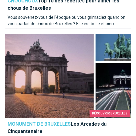
CHOUCHOUX
Top 10 des recettes pour aimer les
choux de Bruxelles
Vous souvenez-vous de l'époque où vous grimaciez quand on
vous parlait de choux de Bruxelles ? Elle est belle et bien
révolue pour la plupart d'entre vous ! Chez Brusselslife, ces
Les Arcades du Cinquantenaire
recettes nous mettent déjà l'eau à la bouche !
DÉCOUVRIR BRUXELLES
MONUMENT DE BRUXELLES
Les Arcades du
Cinquantenaire