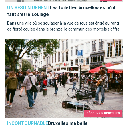
UN BESOIN URGENT
Les toilettes bruxelloises où il
faut s'être soulagé
Dans une ville où se soulager à la vue de tous est érigé au rang
de fierté coulée dans le bronze, le commun des mortels s’offre
de temps à autre une pause sanitaire qui sort de l’ordinaire.
Bruxelles ma belle
Sélection d’adresses pour vos petits besoins...
DÉCOUVRIR BRUXELLES
INCONTOURNABLE
Bruxelles ma belle