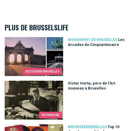
PLUS DE BRUSSELSLIFE
Les Arcades du Cinquantenaire
MONUMENT DE BRUXELLES
Les
Arcades du Cinquantenaire
DÉCOUVRIR BRUXELLES
Victor Horta, père de l’Art nouveau à Bruxelles
Victor Horta, père de l’Art
nouveau à Bruxelles
PATRIMOINE
Top 10 des chansons kitschs consacrées à Bruxelles
BRUXEEEEEEEEEELLES
Top 10