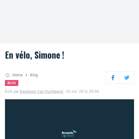
En vélo, Simone !
Home
Blog
Facebook
Twitter
BLOG
Écrit par
Baudouin Van Humbeeck
- 26 oct. 2016, 00:00