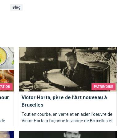
Blog
oux de Bruxelles
Victor Horta, père de l’Art nouveau à Bruxelles
TATION
PATRIMOINE
pour
Victor Horta, père de l’Art nouveau à
Bruxelles
Tout en courbe, en verre et en acier, l’oeuvre de
 de
Victor Horta a façonné le visage de Bruxelles et
ur la
influencé les architectes du monde entier.
es
Ils chantent Bruxelles