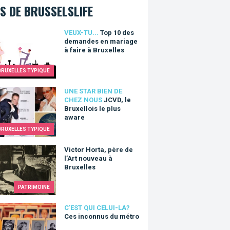
S DE BRUSSELSLIFE
0 des demandes en mariage à faire à Bruxelles
VEUX-TU...
Top 10 des
demandes en mariage
à faire à Bruxelles
BRUXELLES TYPIQUE
 le Bruxellois le plus aware
UNE STAR BIEN DE
CHEZ NOUS
JCVD, le
Bruxellois le plus
aware
BRUXELLES TYPIQUE
r Horta, père de l’Art nouveau à Bruxelles
Victor Horta, père de
l’Art nouveau à
Bruxelles
PATRIMOINE
nconnus du métro
C'EST QUI CELUI-LA?
Ces inconnus du métro