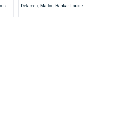
tous
Delacroix, Madou, Hankar, Louise...
e
t de
petits