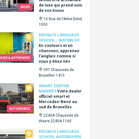
de luxe qui prend soin
MODE
de vos tissus
10 Rue de l'Arbre Bénit
1050
Us language school - Waterloo
KIDS&US LANGUAGE
SCHOOL - WATERLOO
En couleurs et en
chansons, apprenez
l’anglais comme si
UDIER & APPRENDRE
vous y étiez nés
397 Chaussée de
Bruxelles 1410
t Center Mannès
SMART CENTER
MANNÈS
Votre dealer
officiel smart et
Mercedes-Benz au
sud de Bruxelles
AUTOMOBILE
2245A Chaussée de
Wavre 2245A 1160
&Us language school Auderghem
KIDS&US LANGUAGE
SCHOOL AUDERGHEM