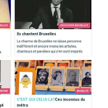
he !
XELLES
DÉCOUVRIR BRUXELLES
Ils chantent Bruxelles
Le charme de Bruxelles ne laisse personne
indifférent et encore moins les artistes,
chanteurs et paroliers qui s’en sont inspirés.
a
elge
être soulagé
yme.
Ces inconnus du métro
e la
IMOINE
MOBILITÉ
C'EST QUI CELUI-LA?
Ces inconnus du
agé
métro