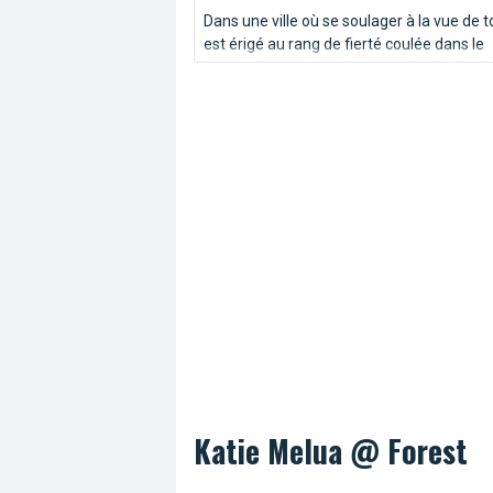
Dans une ville où se soulager à la vue de 
est érigé au rang de fierté coulée dans le
bronze, le commun des mortels s’offre d
temps à autre une pause sanitaire qui sor
l’ordinaire. Sélection d’adresses pour vos 
besoins...
Katie Melua @ Forest