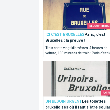
recettes nous mettent déjà l'eau à la bouc
DÉCOUVRIR BRU
ICI C'EST BRUXELLES
Paris, c’est
Bruxelles : la preuve !
Trois cents vingt kilomètres, 4 heures de
voiture, 100 minutes de train : Paris c’est l
porte à côté ! Les capitales française et b
Les toilettes bruxelloises où il faut s'
partagent bien plus qu’une rivière homon
Itinéraire en bord de Seine sur les traces d
Senne...
PATR
UN BESOIN URGENT
Les toilettes
bruxelloises où il faut s'être soul