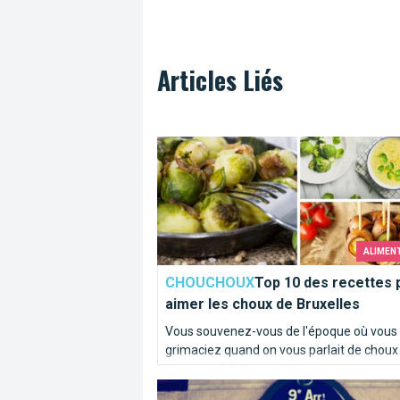
Articles Liés
Top 10 des recettes pour aimer les ch
ALIMEN
CHOUCHOUX
Top 10 des recettes 
aimer les choux de Bruxelles
Vous souvenez-vous de l'époque où vous
grimaciez quand on vous parlait de choux
Bruxelles ? Elle est belle et bien révolue po
Paris, c’est Bruxelles : la preuve !
plupart d'entre vous ! Chez Brusselslife, c