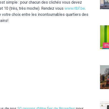
st simple : pour chacun des clichés vous devez
 et 10 (très, très moche). Rendez vous
www.rtbf.be
.
e votre choix entre les incontournables quartiers des
bains!
Kids&
ET
Smar
Kids
ous de nos
50 raisons d’être fier de Bruxelles
pour