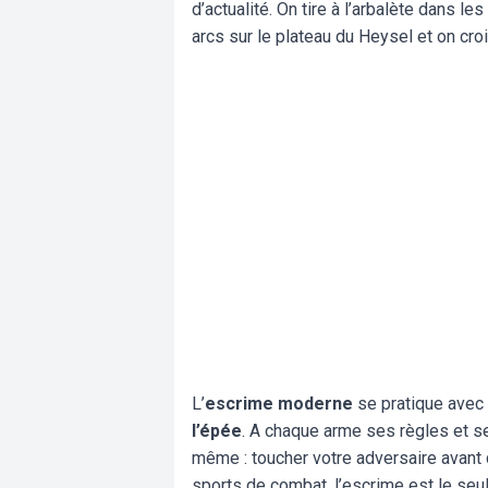
d’actualité. On tire à l’arbalète dans l
arcs sur le plateau du Heysel et on cro
L’
escrime moderne
se pratique avec 
l’épée
. A chaque arme ses règles et se
même : toucher votre adversaire avant 
sports de combat, l’escrime est le seul