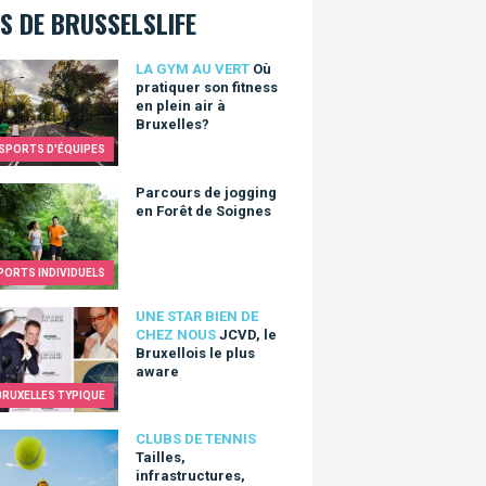
S DE BRUSSELSLIFE
atiquer son fitness en plein air à Bruxelles?
LA GYM AU VERT
Où
pratiquer son fitness
en plein air à
Bruxelles?
SPORTS D'ÉQUIPES
urs de jogging en Forêt de Soignes
Parcours de jogging
en Forêt de Soignes
PORTS INDIVIDUELS
 le Bruxellois le plus aware
UNE STAR BIEN DE
CHEZ NOUS
JCVD, le
Bruxellois le plus
aware
BRUXELLES TYPIQUE
es, infrastructures, surfaces: le tennis à Bruxelles compte de nom
CLUBS DE TENNIS
Tailles,
infrastructures,