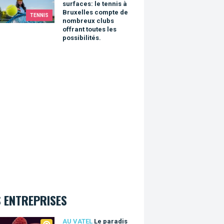
surfaces: le tennis à
Bruxelles compte de
TENNIS
nombreux clubs
offrant toutes les
possibilités.
 ENTREPRISES
tel
AU VATEL
Le paradis