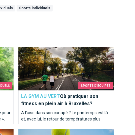
ividuels
Sports individuels
es
Où pratiquer son fitness en plein air à Bruxelles?
IDUELS
SPORTS D'ÉQUIPES
LA GYM AU VERT
Où pratiquer son
fitness en plein air à Bruxelles?
e pour
A l'aise dans son canapé ? Le printemps est là
 ».
et, avec lui, le retour de températures plus
douces et de journées plus longues. L'occasion
Tailles, infrastructures, surfaces: le tennis à Bruxelle
de s'aérer l'esprit et pourquoi pas le corps !