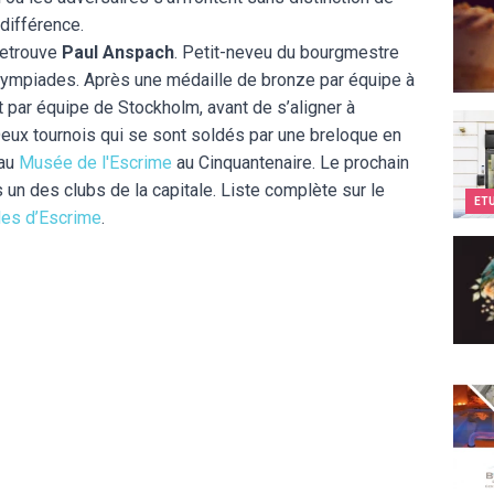
 différence.
retrouve
Paul Anspach
. Petit-neveu du bourgmestre
 olympiades. Après une médaille de bronze par équipe à
et par équipe de Stockholm, avant de s’aligner à
Kids
eux tournois qui se sont soldés par une breloque en
 au
Musée de l'Escrime
au Cinquantenaire. Le prochain
s un des clubs de la capitale. Liste complète sur le
ET
les d’Escrime
.
Eclec
Body