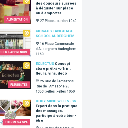
des douceurs sucrées
à déguster sur place
ou à emporter
ALIMENTATION
27 Place Jourdan 1040
&Us language school Auderghem
KIDS&US LANGUAGE
SCHOOL AUDERGHEM
16 Place Communale
d'Auderghem Auderghem
UDIER & APPRENDRE
1160
tus
ECLECTUS
Concept
store prêt-à-offrir :
fleurs, vins, déco
25 Rue de l'Amazone
FLEURISTES
Rue de l'Amazone 25
1050 Ixelles Ixelles 1050
 Mind Wellness
BODY MIND WELLNESS
Expert dans la pratique
des massages,
participe à votre bien-
être
THERMES & SPA