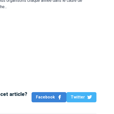
ous organisons chaque année dans le cadre de
he...
cet article?
Facebook
Twitter