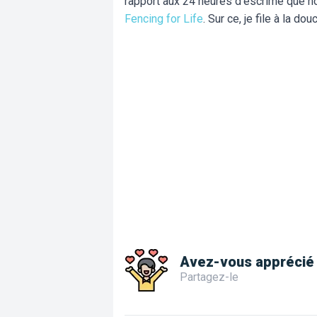
rapport aux 24 heures d’escrime que n
Fencing for Life
. Sur ce, je file à la douc
Avez-vous apprécié 
Partagez-le