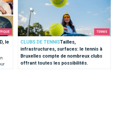
Voici une liste d'activités en plein air.
YPIQUE
TENNIS
, le
CLUBS DE TENNIS
Tailles,
infrastructures, surfaces: le tennis à
Bruxelles compte de nombreux clubs
an
offrant toutes les possibilités.
our
é !
Petits clubs intimes ou grosses infrastructures,
terrains intérieurs ou extérieurs, terre battue ou
gazon synthétique ?