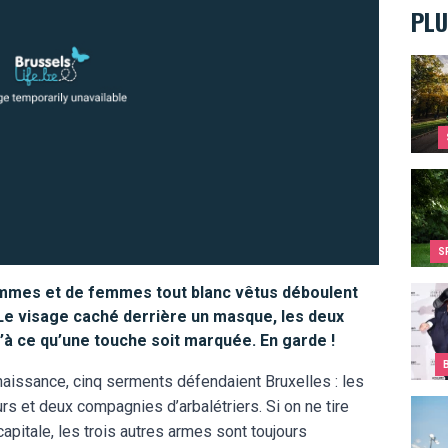
PLU
Où pr
Parco
S
ommes et de femmes tout blanc vêtus déboulent
JCVD,
 Le visage caché derrière un masque, les deux
u’à ce qu’une touche soit marquée. En garde !
enaissance, cinq serments défendaient Bruxelles : les
rs et deux compagnies d’arbalétriers. Si on ne tire
Taill
capitale, les trois autres armes sont toujours