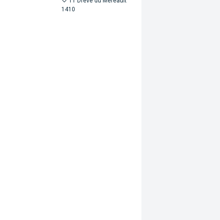
11 Drève du Méreault
1410