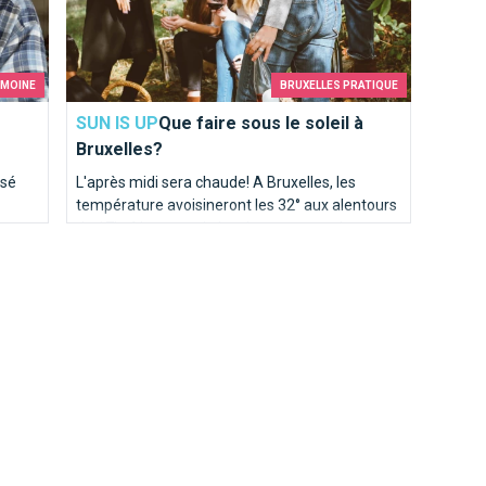
IMOINE
BRUXELLES PRATIQUE
SUN IS UP
Que faire sous le soleil à
Bruxelles?
ssé
L'après midi sera chaude! A Bruxelles, les
température avoisineront les 32° aux alentours
de 17h. Alors pour le lunch, optez pour la
t du
fraîcheur d'une salade. Voici les 5 meilleures
tes et
adresses pour un lunch frais et estival à
Bruxelles.