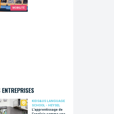
MOBILITÉ
 ENTREPRISES
Us language school - Heysel
KIDS&US LANGUAGE
SCHOOL - HEYSEL
L’apprentissage de
l’anglais comme une