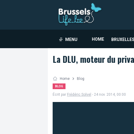
HOME
MENU
BRUXELLES
La DLU, moteur du priv
Home
Blog
BLOG
Écrit par
Frédéric Solvel
- 24 nov. 2014, 00:00