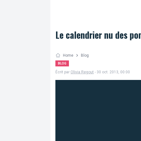
Le calendrier nu des po
Home
Blog
BLOG
Écrit par
Olivia Regout
- 30 oct. 2013, 00:00