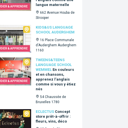
langue maternelle
UDIER & APPRENDRE
662 Avenue Houba de
Strooper
&Us language school Auderghem
KIDS&US LANGUAGE
SCHOOL AUDERGHEM
16 Place Communale
d'Auderghem Auderghem
UDIER & APPRENDRE
1160
ns&Teens language school Wemmel
TWEENS&TEENS
LANGUAGE SCHOOL
WEMMEL
En couleurs
et en chansons,
apprenez l’anglais
UDIER & APPRENDRE
comme si vous y étiez
nés
54 Chaussée de
Bruxelles 1780
tus
ECLECTUS
Concept
store prêt-à-offrir :
fleurs, vins, déco