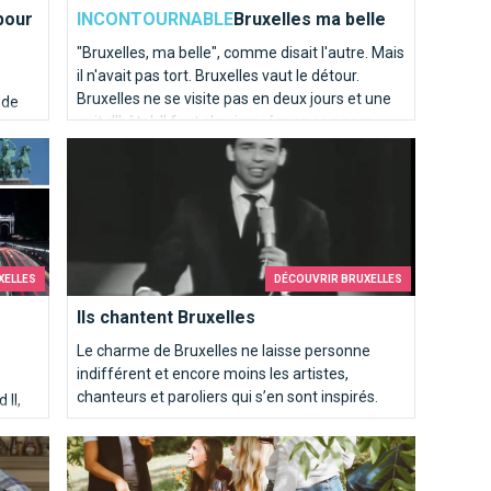
pour
INCONTOURNABLE
Bruxelles ma belle
"Bruxelles, ma belle", comme disait l'autre. Mais
il n'avait pas tort. Bruxelles vaut le détour.
Bruxelles ne se visite pas en deux jours et une
 de
nuit d'hôtel. Il faut s'en imprégner, se poser,
ur la
ouvrir l'oeil, tendre l'oreille.
es
Ils chantent Bruxelles
he !
XELLES
DÉCOUVRIR BRUXELLES
Ils chantent Bruxelles
Le charme de Bruxelles ne laisse personne
indifférent et encore moins les artistes,
chanteurs et paroliers qui s’en sont inspirés.
 II,
ique
Que faire sous le soleil à Bruxelles?