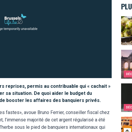
PLU
Top 1
Les A
DÉC
urs reprises, permis au contribuable qui « cachait »
Ils c
er sa situation. De quoi aider le budget du
e booster les affaires des banquiers privés.
DÉC
s fastes», avoue Bruno Ferrier, conseiller fiscal chez
t, l’immense majorité de cet argent régularisé a été
Ces i
r l’herbe sous le pied de banquiers internationaux qui