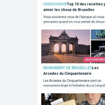
CHOUCHOUX
Top 10 des recettes 
aimer les choux de Bruxelles
Vous souvenez-vous de l'époque où vous
grimaciez quand on vous parlait de choux
Bruxelles ? Elle est belle et bien révolue po
Les Arcades du Cinquantenaire
plupart d'entre vous ! Chez Brusselslife, c
recettes nous mettent déjà l'eau à la bouc
DÉCOUVRIR BRU
MONUMENT DE BRUXELLES
Les
Arcades du Cinquantenaire
Les Arcades du Cinquantenaire sont un
monument érigé à l'initiative du roi Léopold
en commémoration du cinquantième
Le Facebook bruxellois de 1812
anniversaire de l'indépendance de la Belg
en 1905.