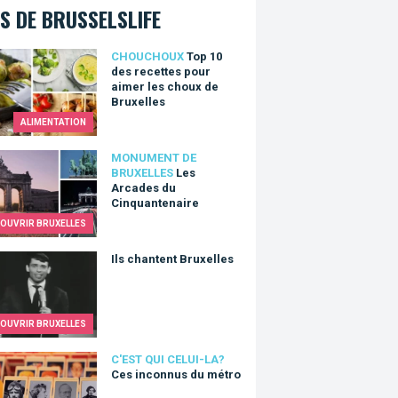
S DE BRUSSELSLIFE
0 des recettes pour aimer les choux de Bruxelles
CHOUCHOUX
Top 10
des recettes pour
aimer les choux de
Bruxelles
ALIMENTATION
rcades du Cinquantenaire
MONUMENT DE
BRUXELLES
Les
Arcades du
Cinquantenaire
OUVRIR BRUXELLES
hantent Bruxelles
Ils chantent Bruxelles
OUVRIR BRUXELLES
nconnus du métro
C'EST QUI CELUI-LA?
Ces inconnus du métro