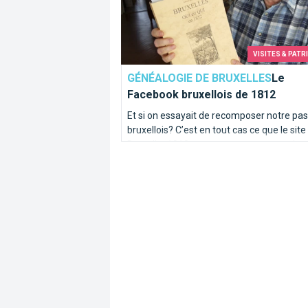
VISITES & PATR
GÉNÉALOGIE DE BRUXELLES
Le
Facebook bruxellois de 1812
Et si on essayait de recomposer notre pa
bruxellois? C’est en tout cas ce que le site
Bruxelles1812.org va vous permettre de
vérifier. C’est un peu un Facebook du débu
19ème siècle ! Un site pour les généalogis
les curieux.