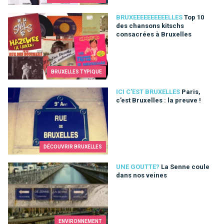
Top 10 des chansons kitschs consacrées à Bruxelles
BRUXEEEEEEEEEELLES
Top 10
des chansons kitschs
consacrées à Bruxelles
BRUXELLES TYPIQUE
Paris, c’est Bruxelles : la preuve !
ICI C'EST BRUXELLES
Paris,
c’est Bruxelles : la preuve !
DÉCOUVRIR BRUXELLES
La Senne coule dans nos veines
UNE GOUTTE?
La Senne coule
dans nos veines
ENVIRONNEMENT