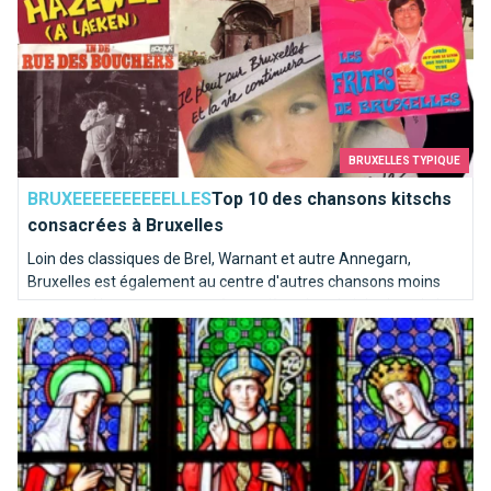
BRUXELLES TYPIQUE
BRUXEEEEEEEEEELLES
Top 10 des chansons kitschs
consacrées à Bruxelles
Loin des classiques de Brel, Warnant et autre Annegarn,
Bruxelles est également au centre d'autres chansons moins
connues. Nous avons poussé une pièce dans le juke-box de la
Top 10 des églises de Bruxelles
capitale de l'Europe pour en sortir les mélodies les plus kitschs.