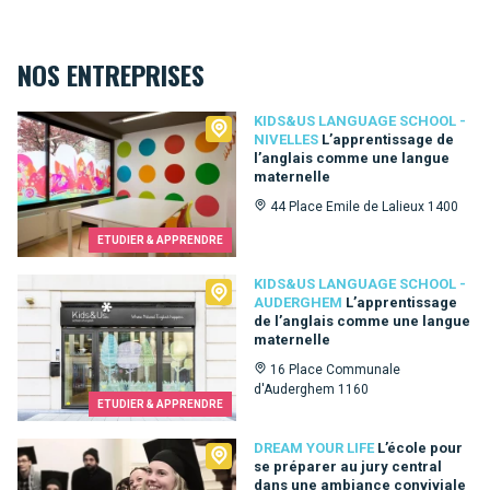
NOS ENTREPRISES
Kids&Us language school - Nivelles
KIDS&US LANGUAGE SCHOOL -
NIVELLES
L’apprentissage de
l’anglais comme une langue
maternelle
44 Place Emile de Lalieux 1400
ETUDIER & APPRENDRE
Kids&Us language school - Auderghem
KIDS&US LANGUAGE SCHOOL -
AUDERGHEM
L’apprentissage
de l’anglais comme une langue
maternelle
16 Place Communale
d'Auderghem 1160
ETUDIER & APPRENDRE
Dream Your Life
DREAM YOUR LIFE
L’école pour
se préparer au jury central
dans une ambiance conviviale