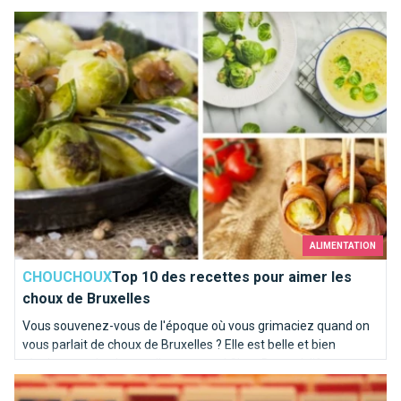
Top 10 des recettes pour aimer les choux de Bruxelles
ALIMENTATION
CHOUCHOUX
Top 10 des recettes pour aimer les
choux de Bruxelles
Vous souvenez-vous de l'époque où vous grimaciez quand on
vous parlait de choux de Bruxelles ? Elle est belle et bien
révolue pour la plupart d'entre vous ! Chez Brusselslife, ces
Ces inconnus du métro
recettes nous mettent déjà l'eau à la bouche !