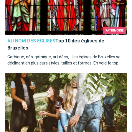
PATRIMOINE
AU NOM DES EGLISES
Top 10 des églises de
Bruxelles
Gothique, néo-gothique, art déco,... les églises de Bruxelles se
déclinent en plusieurs styles, tailles et formes. En voici le top
10, totalement subjectif, de la rédaction de BrusselsLife.be
Que faire sous le soleil à Bruxelles?