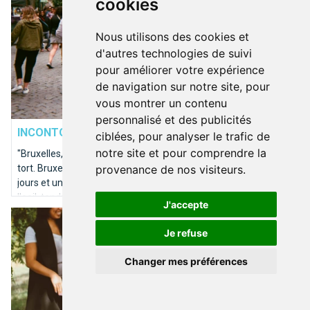
cookies
Nous utilisons des cookies et
d'autres technologies de suivi
pour améliorer votre expérience
de navigation sur notre site, pour
vous montrer un contenu
DÉCOUVRIR BRUXELLES
personnalisé et des publicités
INCONTOURNABLE
Bruxelles ma belle
ciblées, pour analyser le trafic de
notre site et pour comprendre la
"Bruxelles, ma belle", comme disait l'autre. Mais il n'avait pas
provenance de nos visiteurs.
tort. Bruxelles vaut le détour. Bruxelles ne se visite pas en deux
jours et une nuit d'hôtel. Il faut s'en imprégner, se poser, ouvrir
l'oeil, tendre l'oreille.
J'accepte
Que faire sous le soleil à Bruxelles?
Je refuse
Changer mes préférences