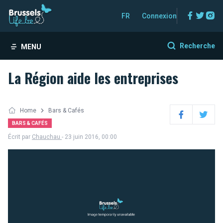
Facebo
Twitt
In
FR
Connexion
Recherche
MENU
La Région aide les entreprises
Home
Bars & Cafés
Facebook
Twitter
BARS & CAFÉS
Écrit par
Chauchau
- 23 juin 2016, 00:00