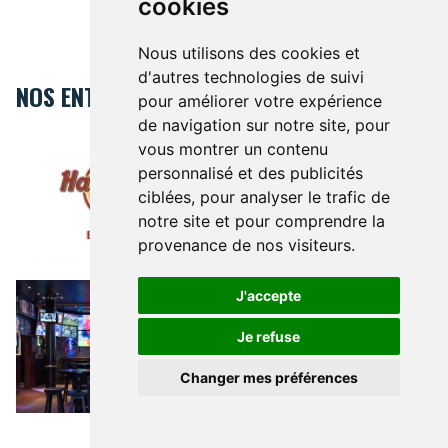
cookies
Nous utilisons des cookies et
d'autres technologies de suivi
NOS ENTREPRISES
pour améliorer votre expérience
de navigation sur notre site, pour
Hard Rock Cafe Bruxelles
HARD ROCK CAFE BRUXELLES
vous montrer un contenu
L’enseigne à la guitare vous fait
personnalisé et des publicités
vivre des moments d’exception
ciblées, pour analyser le trafic de
12a Grand Place 1000
notre site et pour comprendre la
provenance de nos visiteurs.
RESTAURANTS
The Big Game
THE BIG GAME
Le bar
J'accepte
incontournable du centre qui
mêle sport, musique et petits
Je refuse
prix
5 Rue Henri Maus 1000
Changer mes préférences
BARS & CAFÉS