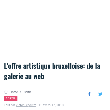
L'offre artistique bruxelloise: de la
galerie au web
Home
Sortir
Facebook
Twitter
SORTIR
Écrit par
Victor Lepoutre
- 11 avr. 2017, 00:00