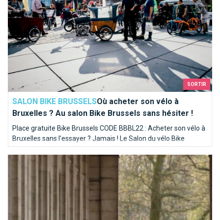
SORTIR
SALON BIKE BRUSSELS
Où acheter son vélo à
Bruxelles ? Au salon Bike Brussels sans hésiter !
Place gratuite Bike Brussels CODE BBBL22 : Acheter son vélo à
Bruxelles sans l'essayer ? Jamais ! Le Salon du vélo Bike
Brussels revient enfin cette année sur le site de Tour & Taxis
Le Musée Royal de l'Armée et d'Histoire Militaire, voir notre hi
pour vous permettre d'essayer, de voir et de choisir !