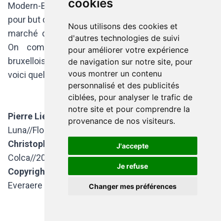
cookies
Modern-Blocks.com, c'est un espace en ligne qui a
pour but de promouvoir les nombreux artistes que le
Nous utilisons des cookies et
marché des galeries classiques ne peut absorber.
d'autres technologies de suivi
On compte déjà plusieurs artistes belges et
pour améliorer votre expérience
bruxellois parmi la collection de Modern-Blocks.com
de navigation sur notre site, pour
vous montrer un contenu
voici quelques unes de leurs oeuvres:
personnalisé et des publicités
ciblées, pour analyser le trafic de
notre site et pour comprendre la
Pierre Liebaert
provenance de nos visiteurs.
Luna//Florence// 2013
Christopher De Béthune
J'accepte
Colca//2015
Je refuse
Copyright Image d'en-tête
: Invitation - Anouck
Everaere
Changer mes préférences