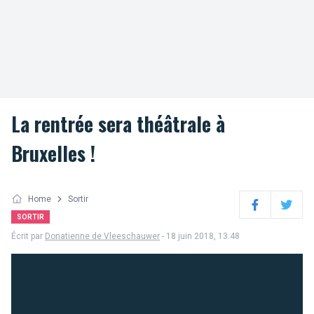
La rentrée sera théâtrale à
Bruxelles !
Home
Sortir
Facebook
Twitter
SORTIR
Écrit par
Donatienne de Vleeschauwer
- 18 juin 2018, 13:48