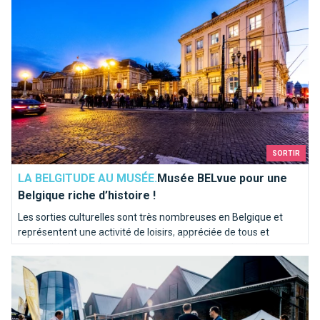
SORTIR
LA BELGITUDE AU MUSÉE.
Musée BELvue pour une
Belgique riche d’histoire !
Les sorties culturelles sont très nombreuses en Belgique et
représentent une activité de loisirs, appréciée de tous et
accessible à tous. Les musées vous proposent de varier vos
Où acheter son vélo à Bruxelles ? Au salon Bike Brussels sans
loisirs, au lieu de faire toujours la même chose.