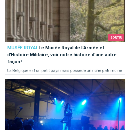
SORTIR
MUSÉE ROYAL
Le Musée Royal de l'Armée et
d'Histoire Militaire, voir notre histoire d’une autre
façon !
La Belgique est un petit pays mais possède un riche patrimoine
culturelle, preuve en est avec par exemple la bataille des
Erotix Brussels, un endroit bouillant.
éperons d'or qui vu l'armée flamande défaire Napoléon en
1302. Notre armée a toujours été stratégique et puissante.