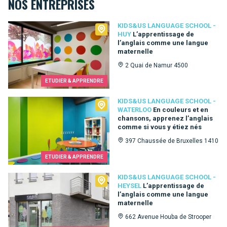
NOS ENTREPRISES
Kids&Us language school - Huy
KIDS&US LANGUAGE SCHOOL -
HUY
L’apprentissage de
l’anglais comme une langue
maternelle
2 Quai de Namur 4500
ETUDIER & APPRENDRE
Kids&Us language school - Waterloo
KIDS&US LANGUAGE SCHOOL -
WATERLOO
En couleurs et en
chansons, apprenez l’anglais
comme si vous y étiez nés
397 Chaussée de Bruxelles 1410
ETUDIER & APPRENDRE
Kids&Us language school - Heysel
KIDS&US LANGUAGE SCHOOL -
HEYSEL
L’apprentissage de
l’anglais comme une langue
maternelle
662 Avenue Houba de Strooper