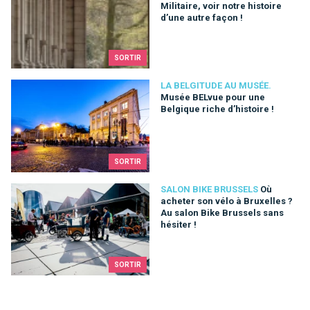
Militaire, voir notre histoire
d’une autre façon !
SORTIR
Musée BELvue pour une Belgique riche d’histoire !
LA BELGITUDE AU MUSÉE.
Musée BELvue pour une
Belgique riche d’histoire !
SORTIR
Où acheter son vélo à Bruxelles ? Au salon Bike Brussels sans
SALON BIKE BRUSSELS
Où
acheter son vélo à Bruxelles ?
Au salon Bike Brussels sans
hésiter !
SORTIR