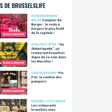
S DE BRUSSELSLIFE
oir Be Burger : le resto à burgers le plus festif de la capitale !
DU BURGER BIEN
BELGE
Comptoir Be
Burger : le resto à
burgers le plus festif
de la capitale !
BOIRE & MANGER
tekerlapatte”, un restaurant bruxellois digne de ce nom dans les 
NON PEUT-ÊTRE !
“Au
Stekerlapatte”, un
restaurant bruxellois
digne de ce nom dans
les Marolles !
BOIRE & MANGER
on: la cantine des pompiers
CHAUD DEVANT!
Pin
Pon: la cantine des
pompiers
BOIRE & MANGER
estaurants bruxellois avec terrasses et jardins
DEHORS, C'EST MIEUX
Les restaurants
bruxellois avec