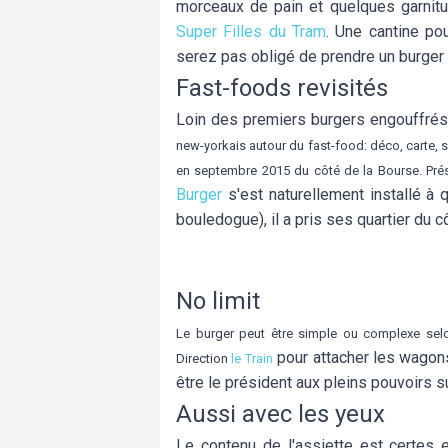
morceaux de pain et quelques garnit
Super Filles du Tram
. Une cantine po
serez pas obligé de prendre un burger
Fast-foods revisités
Loin des premiers burgers engouffré
new-yorkais autour du fast-food: déco, carte, s
en septembre 2015 du côté de la Bourse. Prés
Burger
s'est naturellement installé à
bouledogue), il a pris ses quartier du c
No limit
Le burger peut être simple ou complexe selo
pour attacher les wago
Direction
le Train
être le président aux pleins pouvoirs s
Aussi avec les yeux
Le contenu de l'assiette est certes 