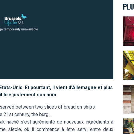
PLU
Compt
“Au S
ts-Unis. Et pourtant, il vient d'Allemagne et plus
Pin P
il tire justement son nom.
ng served between two slices of bread on ships
 21st century, the burg...
Les r
eak haché s'est agrémenté de nouveaux ingrédients à
me siècle, où il commence à être servi entre deux