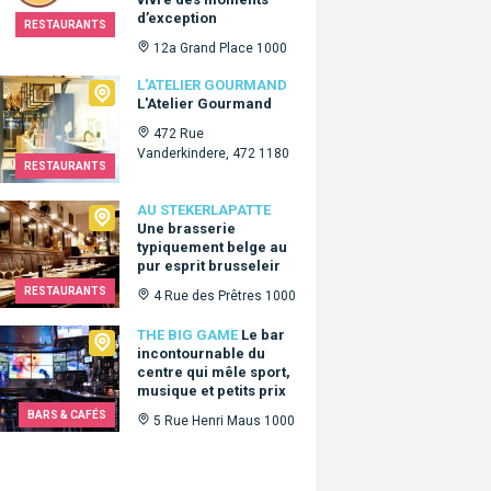
d’exception
RESTAURANTS
12a Grand Place 1000
lier Gourmand
L'ATELIER GOURMAND
L'Atelier Gourmand
472 Rue
Vanderkindere, 472 1180
RESTAURANTS
ekerlapatte
AU STEKERLAPATTE
Une brasserie
typiquement belge au
pur esprit brusseleir
RESTAURANTS
4 Rue des Prêtres 1000
Big Game
THE BIG GAME
Le bar
incontournable du
centre qui mêle sport,
musique et petits prix
BARS & CAFÉS
5 Rue Henri Maus 1000