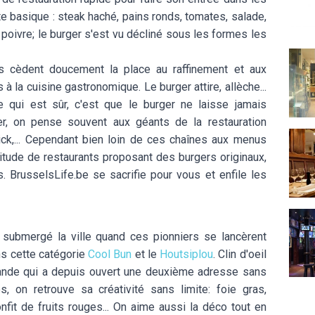
te basique : steak haché, pains ronds, tomates, salade,
 poivre; le burger s'est vu décliné sous les formes les
L'Ate
s cèdent doucement la place au raffinement et aux
à la cuisine gastronomique. Le burger attire, allèche...
e qui est sûr, c'est que le burger ne laisse jamais
ger, on pense souvent aux géants de la restauration
Au St
ck,... Cependant bien loin de ces chaînes aux menus
itude de restaurants proposant des burgers originaux,
. BrusselsLife.be se sacrifie pour vous et enfile les
The 
 submergé la ville quand ces pionniers se lancèrent
ns cette catégorie
Cool Bun
et le
Houtsiplou
. Clin d'oeil
ande qui a depuis ouvert une deuxième adresse sans
, on retrouve sa créativité sans limite: foie gras,
it de fruits rouges... On aime aussi la déco tout en