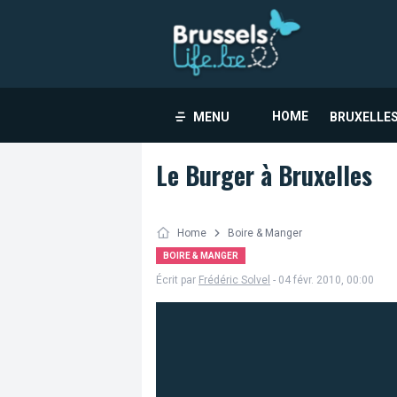
HOME
MENU
BRUXELLES
Le Burger à Bruxelles
Home
Boire & Manger
BOIRE & MANGER
Écrit par
Frédéric Solvel
- 04 févr. 2010, 00:00