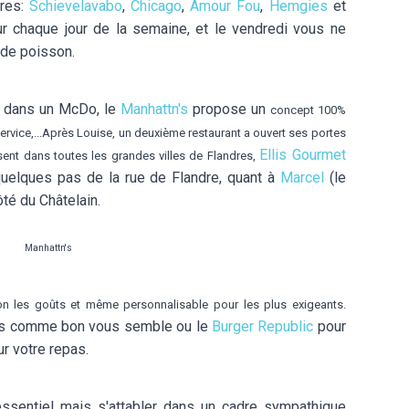
ures:
Schievelavabo
,
Chicago
,
Amour Fou
,
Hemgies
et
ur chaque jour de la semaine, et le vendredi vous ne
 de poisson.
s dans un McDo, le
Manhattn's
propose un
concept 100%
ervice,...Après Louise, un deuxième restaurant a ouvert ses portes
Ellis Gourmet
ent dans toutes les grandes villes de Flandres,
 quelques pas de la rue de Flandre, quant à
Marcel
(le
ôté du Châtelain.
Manhattn's
n les goûts et même personnalisable pour les plus exigeants.
ns comme bon vous semble ou le
Burger Republic
pour
ur votre repas.
essentiel mais s'attabler dans un cadre sympathique