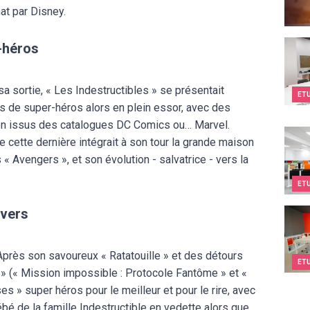
at par Disney.
Kids&
r-héros
a sortie, « Les Indestructibles » se présentait
ET
s de super-héros alors en plein essor, avec des
non issus des catalogues DC Comics ou… Marvel.
EPF
e cette dernière intégrait à son tour la grande maison
« Avengers », et son évolution - salvatrice - vers la
ET
ivers
Twee
. Après son savoureux « Ratatouille » et des détours
ET
s » (« Mission impossible : Protocole Fantôme » et «
es » super héros pour le meilleur et pour le rire, avec
ébé de la famille Indestructible en vedette alors que