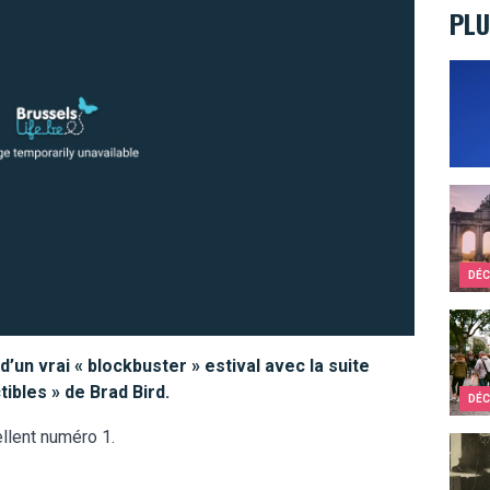
PLU
Qui e
Les A
DÉC
Bruxe
d’un vrai « blockbuster » estival avec la suite
ibles » de Brad Bird.
DÉC
ellent numéro 1.
Victo