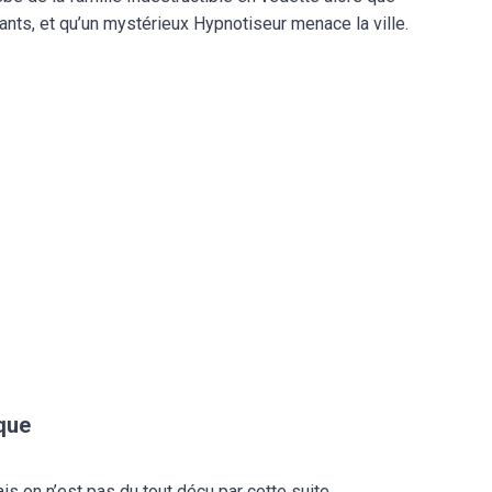
ts, et qu’un mystérieux Hypnotiseur menace la ville.
que
ais on n’est pas du tout déçu par cette suite