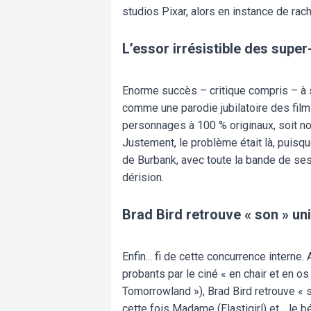
studios Pixar, alors en instance de rach
L’essor irrésistible des supe
Enorme succès – critique compris – à s
comme une parodie jubilatoire des film
personnages à 100 % originaux, soit 
Justement, le problème était là, puisqu
de Burbank, avec toute la bande de ses 
dérision.
Brad Bird retrouve « son » un
Enfin... fi de cette concurrence interne
probants par le ciné « en chair et en o
Tomorrowland »), Brad Bird retrouve « s
cette fois Madame (Elastigirl) et… le b