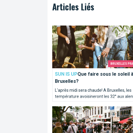
Articles Liés
Que faire sous le soleil à Bruxelles?
BRUXELLES PR
SUN IS UP
Que faire sous le soleil 
Bruxelles?
L'après midi sera chaude! A Bruxelles, les
température avoisineront les 32° aux ale
de 17h. Alors pour le lunch, optez pour la
Bruxelles ma belle
fraîcheur d'une salade. Voici les 5 meilleu
adresses pour un lunch frais et estival à
Bruxelles.