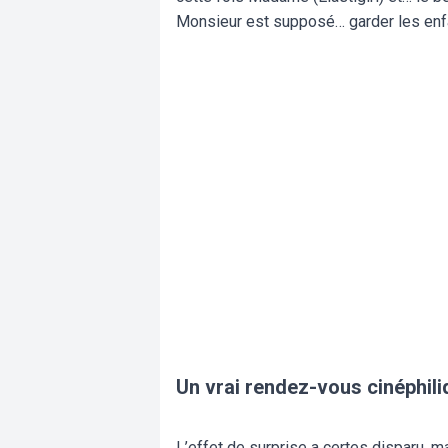
Monsieur est supposé… garder les enfan
Un vrai rendez-vous cinéphili
L’effet de surprise a certes disparu, m