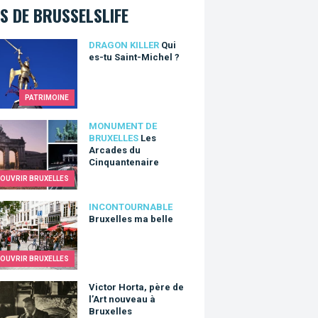
S DE BRUSSELSLIFE
s-tu Saint-Michel ?
DRAGON KILLER
Qui
es-tu Saint-Michel ?
PATRIMOINE
rcades du Cinquantenaire
MONUMENT DE
BRUXELLES
Les
Arcades du
Cinquantenaire
OUVRIR BRUXELLES
lles ma belle
INCONTOURNABLE
Bruxelles ma belle
OUVRIR BRUXELLES
r Horta, père de l’Art nouveau à Bruxelles
Victor Horta, père de
l’Art nouveau à
Bruxelles