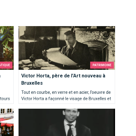
Victor Horta, père de l’Art nouveau à Bruxelles
ATIQUE
PATRIMOINE
à
Victor Horta, père de l’Art nouveau à
Bruxelles
Tout en courbe, en verre et en acier, l’oeuvre de
ntours
Victor Horta a façonné le visage de Bruxelles et
influencé les architectes du monde entier.
res
Ils chantent Bruxelles