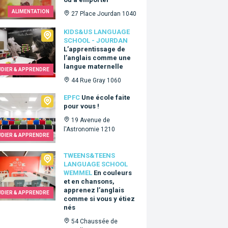
ALIMENTATION
27 Place Jourdan 1040
Us language school - Jourdan
KIDS&US LANGUAGE
SCHOOL - JOURDAN
L’apprentissage de
l’anglais comme une
langue maternelle
UDIER & APPRENDRE
44 Rue Gray 1060
C
EPFC
Une école faite
pour vous !
19 Avenue de
l'Astronomie 1210
UDIER & APPRENDRE
ns&Teens language school Wemmel
TWEENS&TEENS
LANGUAGE SCHOOL
WEMMEL
En couleurs
et en chansons,
apprenez l’anglais
UDIER & APPRENDRE
comme si vous y étiez
nés
54 Chaussée de