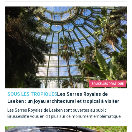
Milou frétille d’impatience à l’idée de sortir au grand air !
Les Serres Royales de Laeken : un joyau architectural et tropica
BRUXELLES PRATIQUE
SOUS LES TROPIQUES
Les Serres Royales de
Laeken : un joyau architectural et tropical à visiter
Les Serres Royales de Laeken sont ouvertes au public.
Brusselslife vous en dit plus sur ce monument emblématique
et l’édition 2022.
Faire un barbecue à Bruxelles : où et dans quelles conditions 