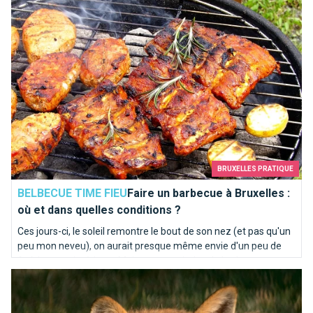
BRUXELLES PRATIQUE
BELBECUE TIME FIEU
Faire un barbecue à Bruxelles :
où et dans quelles conditions ?
Ces jours-ci, le soleil remontre le bout de son nez (et pas qu'un
peu mon neveu), on aurait presque même envie d'un peu de
fraîcheur en intérieur... Mais que nenni, c'est le barbecue entre
Un renard dans votre jardin. Que faire ?
amis qui s'impose ! Voici les règles en vigueur !