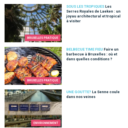
Les Serres Royales de Laeken : un joyau architectural et tropica
SOUS LES TROPIQUES
Les
Serres Royales de Laeken : un
joyau architectural et tropical
à visiter
BRUXELLES PRATIQUE
Faire un barbecue à Bruxelles : où et dans quelles conditions 
BELBECUE TIME FIEU
Faire un
barbecue à Bruxelles : où et
dans quelles conditions ?
BRUXELLES PRATIQUE
La Senne coule dans nos veines
UNE GOUTTE?
La Senne coule
dans nos veines
ENVIRONNEMENT