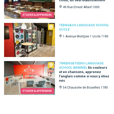
choix, un seul établissement
49 Rue Ernest Allard 1000
ETUDIER & APPRENDRE
Teens&Us language school Uccle
TEENS&US LANGUAGE SCHOOL
UCCLE
1 Avenue Montjoie 1 Uccle 1180
Tweens&Teens language school Wemmel
TWEENS&TEENS LANGUAGE
SCHOOL WEMMEL
En couleurs
et en chansons, apprenez
l’anglais comme si vous y étiez
nés
54 Chaussée de Bruxelles 1780
ETUDIER & APPRENDRE