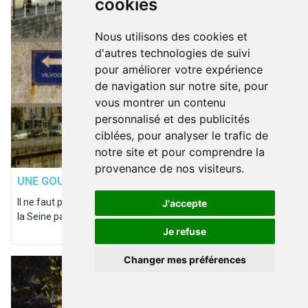
cookies
Nous utilisons des cookies et
d'autres technologies de suivi
pour améliorer votre expérience
de navigation sur notre site, pour
vous montrer un contenu
personnalisé et des publicités
ciblées, pour analyser le trafic de
notre site et pour comprendre la
ENVIRONNEMENT
provenance de nos visiteurs.
UNE GOUTTE?
La Senne coule dans nos veines
Il ne faut pas confondre la Senne bruxelloise et son homologue
J'accepte
la Seine parisienne.
Je refuse
Changer mes préférences
Où promener son chien à Bruxelles ?