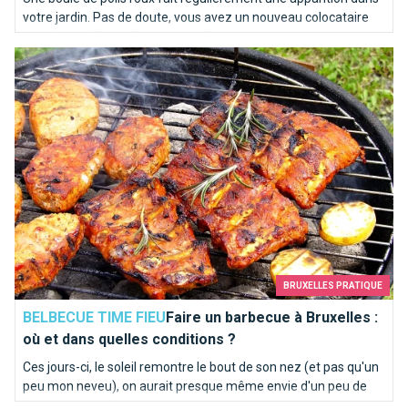
votre jardin. Pas de doute, vous avez un nouveau colocataire
qui répond à l’appellation scientifique de vulpes vulpes, plus
Faire un barbecue à Bruxelles : où et dans quelles conditions 
vulgairement connu sous le nom de renard.
BRUXELLES PRATIQUE
BELBECUE TIME FIEU
Faire un barbecue à Bruxelles :
où et dans quelles conditions ?
Ces jours-ci, le soleil remontre le bout de son nez (et pas qu'un
peu mon neveu), on aurait presque même envie d'un peu de
fraîcheur en intérieur... Mais que nenni, c'est le barbecue entre