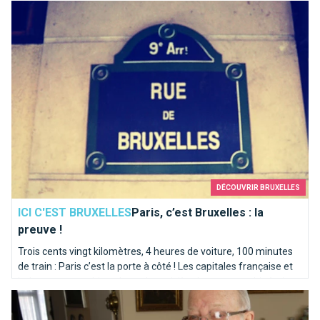
Paris, c’est Bruxelles : la preuve !
Voici notre “Top 10” des endroits où poser le genou par terre…
DÉCOUVRIR BRUXELLES
ICI C'EST BRUXELLES
Paris, c’est Bruxelles : la
preuve !
Trois cents vingt kilomètres, 4 heures de voiture, 100 minutes
de train : Paris c’est la porte à côté ! Les capitales française et
belge partagent bien plus qu’une rivière homonyme. Itinéraire
Le Facebook bruxellois de 1812
en bord de Seine sur les traces de la Senne...