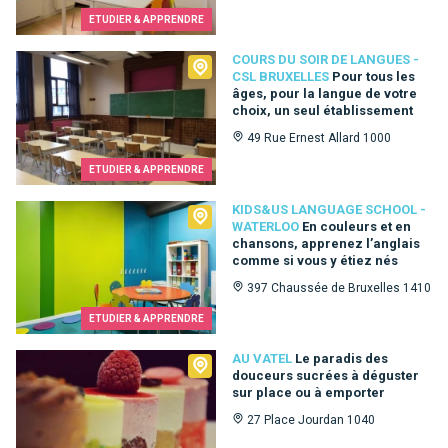
ETUDIER & APPRENDRE
Cours du Soir de Langues - CSL Bruxelles
COURS DU SOIR DE LANGUES -
CSL BRUXELLES
Pour tous les
âges, pour la langue de votre
choix, un seul établissement
49 Rue Ernest Allard 1000
ETUDIER & APPRENDRE
Kids&Us language school - Waterloo
KIDS&US LANGUAGE SCHOOL -
WATERLOO
En couleurs et en
chansons, apprenez l’anglais
comme si vous y étiez nés
397 Chaussée de Bruxelles 1410
ETUDIER & APPRENDRE
Au Vatel
AU VATEL
Le paradis des
douceurs sucrées à déguster
sur place ou à emporter
27 Place Jourdan 1040