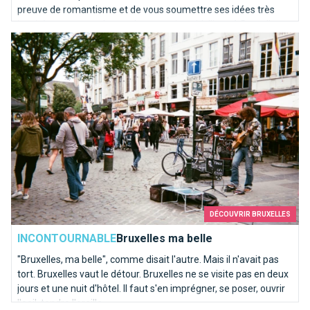
preuve de romantisme et de vous soumettre ses idées très
inspirées pour une demande en mariage idyllique à Bruxelles.
Bruxelles ma belle
Voici notre “Top 10” des endroits où poser le genou par terre…
DÉCOUVRIR BRUXELLES
INCONTOURNABLE
Bruxelles ma belle
"Bruxelles, ma belle", comme disait l'autre. Mais il n'avait pas
tort. Bruxelles vaut le détour. Bruxelles ne se visite pas en deux
jours et une nuit d'hôtel. Il faut s'en imprégner, se poser, ouvrir
l'oeil, tendre l'oreille.