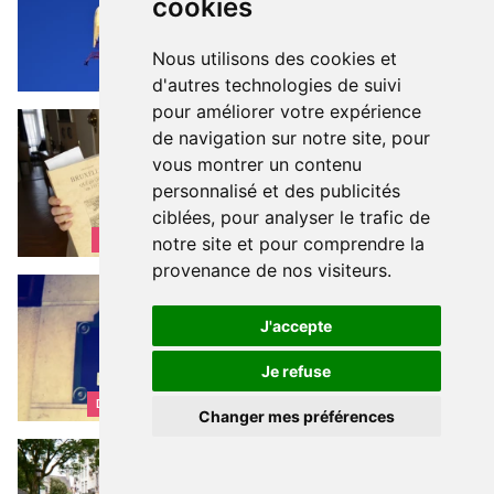
cookies
Nous utilisons des cookies et
PATRIMOINE
d'autres technologies de suivi
pour améliorer votre expérience
Le Facebook bruxellois de 1812
GÉNÉALOGIE DE BRUXELLES
Le
de navigation sur notre site, pour
Facebook bruxellois de 1812
vous montrer un contenu
personnalisé et des publicités
ciblées, pour analyser le trafic de
notre site et pour comprendre la
VISITES & PATRIMOINE
provenance de nos visiteurs.
Paris, c’est Bruxelles : la preuve !
ICI C'EST BRUXELLES
Paris,
c’est Bruxelles : la preuve !
J'accepte
Je refuse
DÉCOUVRIR BRUXELLES
Changer mes préférences
Bruxelles ma belle
INCONTOURNABLE
Bruxelles
ma belle