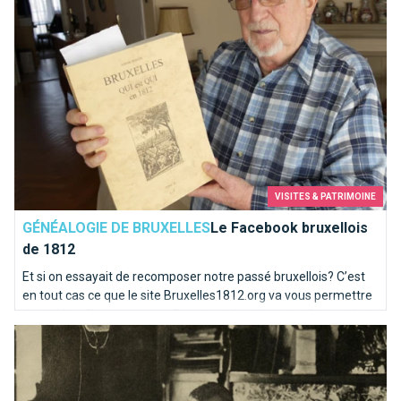
VISITES & PATRIMOINE
GÉNÉALOGIE DE BRUXELLES
Le Facebook bruxellois
de 1812
Et si on essayait de recomposer notre passé bruxellois? C’est
en tout cas ce que le site Bruxelles1812.org va vous permettre
de vérifier. C’est un peu un Facebook du début du 19ème siècle
Victor Horta, père de l’Art nouveau à Bruxelles
! Un site pour les généalogistes et les curieux.