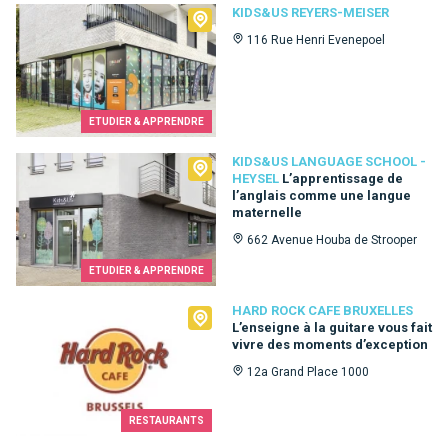
Kids&Us Reyers-Meiser
KIDS&US REYERS-MEISER
116 Rue Henri Evenepoel
ETUDIER & APPRENDRE
Kids&Us language school - Heysel
KIDS&US LANGUAGE SCHOOL -
HEYSEL
L’apprentissage de
l’anglais comme une langue
maternelle
662 Avenue Houba de Strooper
ETUDIER & APPRENDRE
Hard Rock Cafe Bruxelles
HARD ROCK CAFE BRUXELLES
L’enseigne à la guitare vous fait
vivre des moments d’exception
12a Grand Place 1000
RESTAURANTS