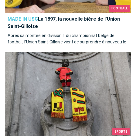
FOOTBALL
MADE IN USG
La 1897, la nouvelle bière de l’Union
Saint-Gilloise
Après sa montée en division 1 du championnat belge de
football, l’Union Saint-Gilloise vient de surprendre à nouveau le
public belge en développant et commercialisant une bière aux
Combien de Diables Rouges sont nés à Bruxelles ?
couleurs de son club.
SPORTS