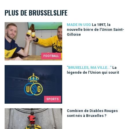
PLUS DE BRUSSELSLIFE
La 1897, la nouvelle bière de l’Union Saint-Gilloise
MADE IN USG
La 1897, la
nouvelle bière de l’Union Saint-
Gilloise
FOOTBALL
La légende de l’Union qui sourit
"BRUXELLES, MA VILLE..."
La
légende de l’Union qui sourit
SPORTS
Combien de Diables Rouges sont nés à Bruxelles ?
Combien de Diables Rouges
sont nés à Bruxelles ?