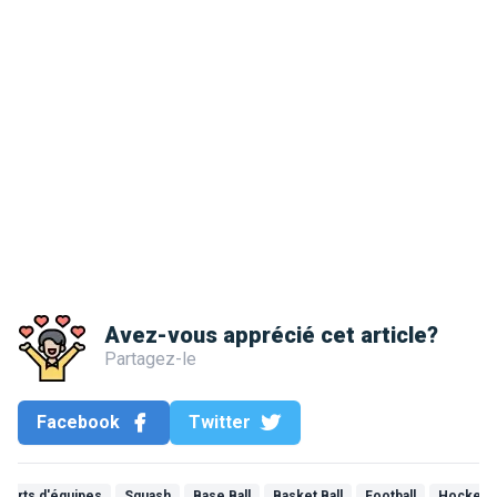
Avez-vous apprécié cet article?
Partagez-le
Facebook
Twitter
ports d'équipes
Squash
Base Ball
Basket Ball
Football
Hockey