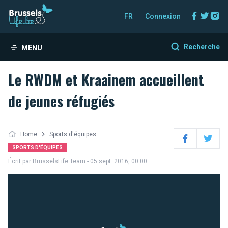
Facebo
Twitt
In
FR
Connexion
Recherche
MENU
Le RWDM et Kraainem accueillent
de jeunes réfugiés
Home
Sports d'équipes
Facebook
Twitter
SPORTS D'ÉQUIPES
Écrit par
BrusselsLife Team
- 05 sept. 2016, 00:00