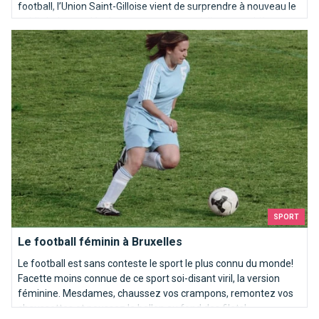
football, l’Union Saint-Gilloise vient de surprendre à nouveau le
public belge en développant et commercialisant une bière aux
Le football féminin à Bruxelles
couleurs de son club.
SPORT
Le football féminin à Bruxelles
Le football est sans conteste le sport le plus connu du monde!
Facette moins connue de ce sport soi-disant viril, la version
féminine. Mesdames, chaussez vos crampons, remontez vos
chaussettes et poussez le ballon au fond des filets!