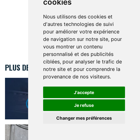
cookies
Nous utilisons des cookies et
d'autres technologies de suivi
pour améliorer votre expérience
de navigation sur notre site, pour
vous montrer un contenu
personnalisé et des publicités
ciblées, pour analyser le trafic de
PLUS DE BRUSSELSLIFE
notre site et pour comprendre la
provenance de nos visiteurs.
La légende de l’Union qui sourit
"BRUXELLES, MA VILLE..."
La
légende de l’Union qui sourit
J'accepte
Je refuse
SPORTS
Changer mes préférences
Combien de Diables Rouges sont nés à Bruxelles ?
Combien de Diables Rouges
sont nés à Bruxelles ?