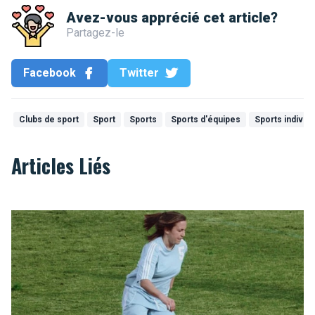
Avez-vous apprécié cet article?
Partagez-le
Facebook
Twitter
lf
Clubs de sport
Sport
Sports
Sports d'équipes
Sports individ
Articles Liés
Le football féminin à Bruxelles